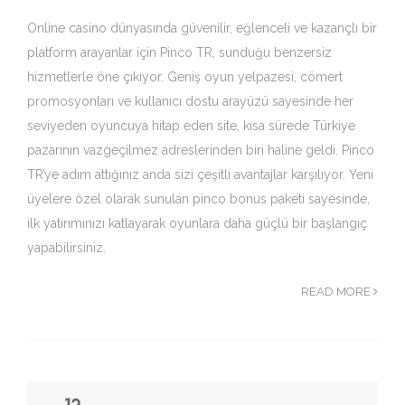
Online casino dünyasında güvenilir, eğlenceli ve kazançlı bir
platform arayanlar için Pinco TR, sunduğu benzersiz
hizmetlerle öne çıkıyor. Geniş oyun yelpazesi, cömert
promosyonları ve kullanıcı dostu arayüzü sayesinde her
seviyeden oyuncuya hitap eden site, kısa sürede Türkiye
pazarının vazgeçilmez adreslerinden biri haline geldi. Pinco
TR’ye adım attığınız anda sizi çeşitli avantajlar karşılıyor. Yeni
üyelere özel olarak sunulan pinco bonus paketi sayesinde,
ilk yatırımınızı katlayarak oyunlara daha güçlü bir başlangıç
yapabilirsiniz.
READ MORE