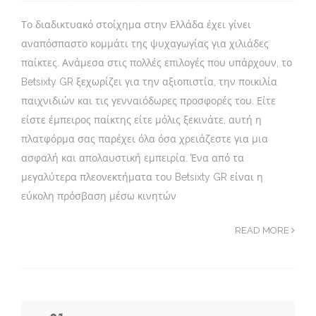
Το διαδικτυακό στοίχημα στην Ελλάδα έχει γίνει
αναπόσπαστο κομμάτι της ψυχαγωγίας για χιλιάδες
παίκτες. Ανάμεσα στις πολλές επιλογές που υπάρχουν, το
Betsixty GR ξεχωρίζει για την αξιοπιστία, την ποικιλία
παιχνιδιών και τις γενναιόδωρες προσφορές του. Είτε
είστε έμπειρος παίκτης είτε μόλις ξεκινάτε, αυτή η
πλατφόρμα σας παρέχει όλα όσα χρειάζεστε για μια
ασφαλή και απολαυστική εμπειρία. Ένα από τα
μεγαλύτερα πλεονεκτήματα του Betsixty GR είναι η
εύκολη πρόσβαση μέσω κινητών
READ MORE