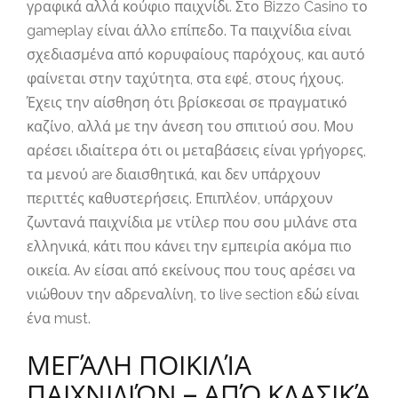
γραφικά αλλά κούφιο παιχνίδι. Στο Bizzo Casino το
gameplay είναι άλλο επίπεδο. Τα παιχνίδια είναι
σχεδιασμένα από κορυφαίους παρόχους, και αυτό
φαίνεται στην ταχύτητα, στα εφέ, στους ήχους.
Έχεις την αίσθηση ότι βρίσκεσαι σε πραγματικό
καζίνο, αλλά με την άνεση του σπιτιού σου. Μου
αρέσει ιδιαίτερα ότι οι μεταβάσεις είναι γρήγορες,
τα μενού are διαισθητικά, και δεν υπάρχουν
περιττές καθυστερήσεις. Επιπλέον, υπάρχουν
ζωντανά παιχνίδια με ντίλερ που σου μιλάνε στα
ελληνικά, κάτι που κάνει την εμπειρία ακόμα πιο
οικεία. Αν είσαι από εκείνους που τους αρέσει να
νιώθουν την αδρεναλίνη, το live section εδώ είναι
ένα must.
ΜΕΓΆΛΗ ΠΟΙΚΙΛΊΑ
ΠΑΙΧΝΙΔΙΏΝ – ΑΠΌ ΚΛΑΣΙΚΆ