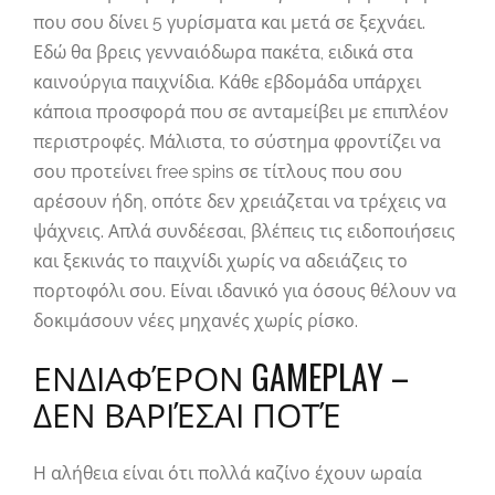
που σου δίνει 5 γυρίσματα και μετά σε ξεχνάει.
Εδώ θα βρεις γενναιόδωρα πακέτα, ειδικά στα
καινούργια παιχνίδια. Κάθε εβδομάδα υπάρχει
κάποια προσφορά που σε ανταμείβει με επιπλέον
περιστροφές. Μάλιστα, το σύστημα φροντίζει να
σου προτείνει free spins σε τίτλους που σου
αρέσουν ήδη, οπότε δεν χρειάζεται να τρέχεις να
ψάχνεις. Απλά συνδέεσαι, βλέπεις τις ειδοποιήσεις
και ξεκινάς το παιχνίδι χωρίς να αδειάζεις το
πορτοφόλι σου. Είναι ιδανικό για όσους θέλουν να
δοκιμάσουν νέες μηχανές χωρίς ρίσκο.
ΕΝΔΙΑΦΈΡΟΝ GAMEPLAY –
ΔΕΝ ΒΑΡΙΈΣΑΙ ΠΟΤΈ
Η αλήθεια είναι ότι πολλά καζίνο έχουν ωραία