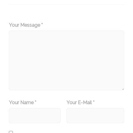
Your Message *
Your Name *
Your E-Mail *