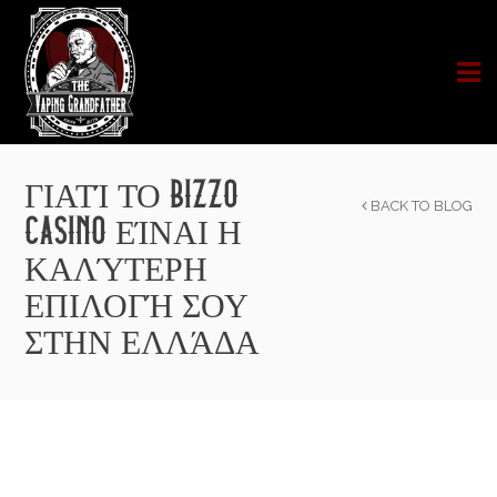
ΓΙΑΤΊ ΤΟ BIZZO
BACK TO BLOG
CASINO ΕΊΝΑΙ Η
ΚΑΛΎΤΕΡΗ
ΕΠΙΛΟΓΉ ΣΟΥ
ΣΤΗΝ ΕΛΛΆΔΑ