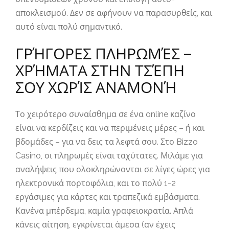
αποκλεισμού. Δεν σε αφήνουν να παρασυρθείς, και
αυτό είναι πολύ σημαντικό.
ΓΡΉΓΟΡΕΣ ΠΛΗΡΩΜΈΣ –
ΧΡΉΜΑΤΑ ΣΤΗΝ ΤΣΈΠΗ
ΣΟΥ ΧΩΡΊΣ ΑΝΑΜΟΝΉ
Το χειρότερο συναίσθημα σε ένα online καζίνο
είναι να κερδίζεις και να περιμένεις μέρες – ή και
βδομάδες – για να δεις τα λεφτά σου. Στο Bizzo
Casino, οι πληρωμές είναι ταχύτατες. Μιλάμε για
αναλήψεις που ολοκληρώνονται σε λίγες ώρες για
ηλεκτρονικά πορτοφόλια, και το πολύ 1-2
εργάσιμες για κάρτες και τραπεζικά εμβάσματα.
Κανένα μπέρδεμα, καμία γραφειοκρατία. Απλά
κάνεις αίτηση, εγκρίνεται άμεσα (αν έχεις