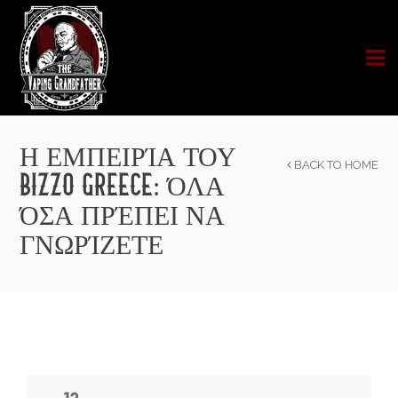
Η ΕΜΠΕΙΡΊΑ ΤΟΥ
BACK TO HOME
BIZZO GREECE: ΌΛΑ
ΌΣΑ ΠΡΈΠΕΙ ΝΑ
ΓΝΩΡΊΖΕΤΕ