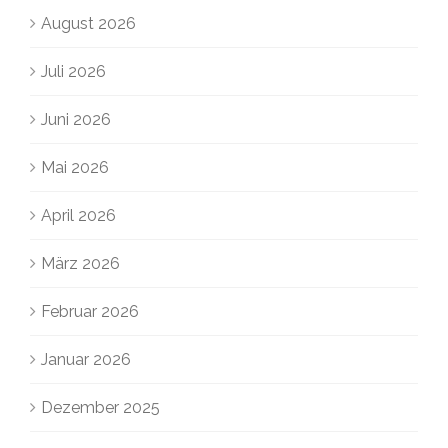
August 2026
Juli 2026
Juni 2026
Mai 2026
April 2026
März 2026
Februar 2026
Januar 2026
Dezember 2025