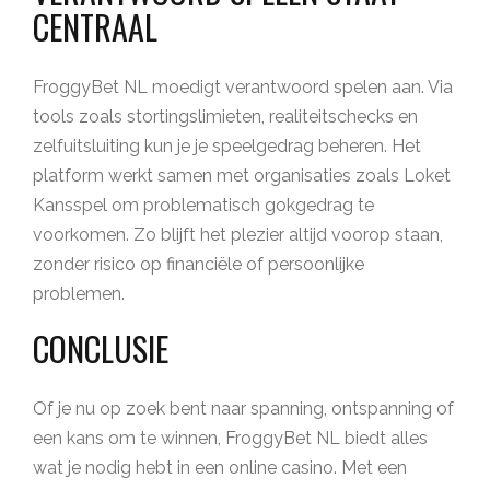
CENTRAAL
FroggyBet NL moedigt verantwoord spelen aan. Via
tools zoals stortingslimieten, realiteitschecks en
zelfuitsluiting kun je je speelgedrag beheren. Het
platform werkt samen met organisaties zoals Loket
Kansspel om problematisch gokgedrag te
voorkomen. Zo blijft het plezier altijd voorop staan,
zonder risico op financiële of persoonlijke
problemen.
CONCLUSIE
Of je nu op zoek bent naar spanning, ontspanning of
een kans om te winnen, FroggyBet NL biedt alles
wat je nodig hebt in een online casino. Met een