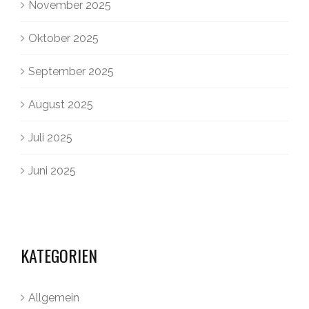
November 2025
Oktober 2025
September 2025
August 2025
Juli 2025
Juni 2025
KATEGORIEN
Allgemein