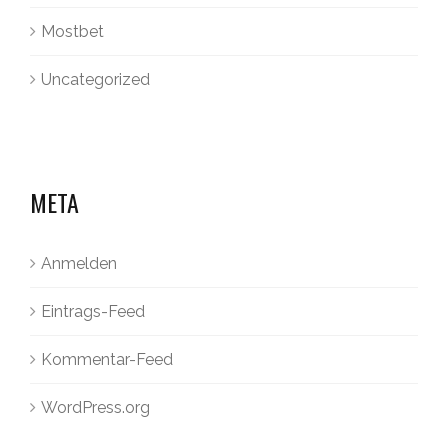
Mostbet
Uncategorized
META
Anmelden
Eintrags-Feed
Kommentar-Feed
WordPress.org