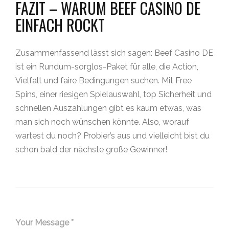
FAZIT – WARUM BEEF CASINO DE
EINFACH ROCKT
Zusammenfassend lässt sich sagen: Beef Casino DE
ist ein Rundum-sorglos-Paket für alle, die Action,
Vielfalt und faire Bedingungen suchen. Mit Free
Spins, einer riesigen Spielauswahl, top Sicherheit und
schnellen Auszahlungen gibt es kaum etwas, was
man sich noch wünschen könnte. Also, worauf
wartest du noch? Probier’s aus und vielleicht bist du
schon bald der nächste große Gewinner!
Your Message *