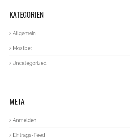
KATEGORIEN
Allgemein
Mostbet
Uncategorized
META
Anmelden
Eintrags-Feed