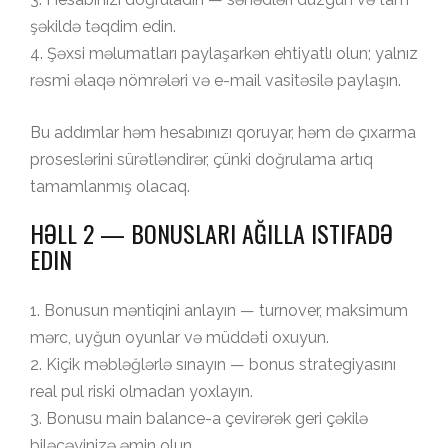
şəkildə təqdim edin.
Şəxsi məlumatları paylaşarkən ehtiyatlı olun; yalnız
rəsmi əlaqə nömrələri və e-mail vasitəsilə paylaşın.
Bu addımlar həm hesabınızı qoruyar, həm də çıxarma
proseslərini sürətləndirər, çünki doğrulama artıq
tamamlanmış olacaq.
HƏLL 2 — BONUSLARI AĞILLA ISTIFADƏ
EDIN
Bonusun məntiqini anlayın — turnover, maksimum
mərc, uyğun oyunlar və müddəti oxuyun.
Kiçik məbləğlərlə sınayın — bonus strategiyasını
real pul riski olmadan yoxlayın.
Bonusu main balance-a çevirərək geri çəkilə
biləcəyinizə əmin olun.