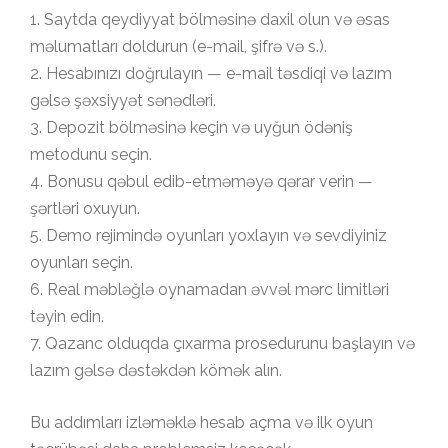
Saytda qeydiyyat bölməsinə daxil olun və əsas
məlumatları doldurun (e-mail, şifrə və s.).
Hesabınızı doğrulayın — e-mail təsdiqi və lazım
gəlsə şəxsiyyət sənədləri.
Depozit bölməsinə keçin və uyğun ödəniş
metodunu seçin.
Bonusu qəbul edib-etməməyə qərar verin —
şərtləri oxuyun.
Demo rejimində oyunları yoxlayın və sevdiyiniz
oyunları seçin.
Real məbləğlə oynamadan əvvəl mərc limitləri
təyin edin.
Qazanc olduqda çıxarma prosedurunu başlayın və
lazım gəlsə dəstəkdən kömək alın.
Bu addımları izləməklə hesab açma və ilk oyun