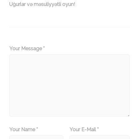
Uğurlar və məsuliyyətli oyun!
Your Message *
Your Name *
Your E-Mail *