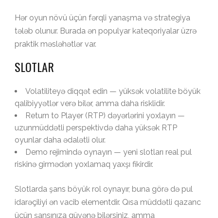
Hər oyun növü üçün fərqli yanaşma və strategiya
tələb olunur. Burada ən populyar kateqoriyalar üzrə
praktik məsləhətlər var.
SLOTLAR
Volatiliteyə diqqət edin — yüksək volatilite böyük
qalibiyyətlər verə bilər, amma daha risklidir.
Return to Player (RTP) dəyərlərini yoxlayın —
uzunmüddətli perspektivdə daha yüksək RTP
oyunlar daha ədalətli olur.
Demo rejimində oynayın — yeni slotları real pul
riskinə girmədən yoxlamaq yaxşı fikirdir.
Slotlarda şans böyük rol oynayır, buna görə də pul
idarəçiliyi ən vacib elementdir. Qısa müddətli qazanc
üçün şansınıza güvənə bilərsiniz, amma