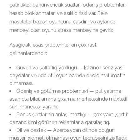
çətinliklər, qanunvericilik sualları, ödəniş problemləri,
hesab bloklanmaları və asılılıq riski var. Belə
məsələlər bəzən oyunçunu çaşdırır və əyləncə
mənbəyi olan oyunu stress mənbəyinə çevirir.
Aşağıdakı əsas problemlər ən çox rast
gəlinənlərdəndir:
Güvən və şəffaflıq yoxluğu — kazino lisenziyası,
qaydalar və ədalətli oyun barədə dəqiq məlumatın
olmaması.
Ödəniş və götürmə problemləri — pul yatırma
asan ola bilər, amma çıxarma mərhələsində müxtəlif
süni maneələr yaranır.
Bonus şərtlərinin anlaşılmazlığı — çox vaxt „şərtli“
qazanc kimi görünən reklamlarla qarşılaşırıq.
Dil və dəstək — Azərbaycan dilində dolğun
müştəri xidməti olmaması oyun təcrübəsini zəiflədir.