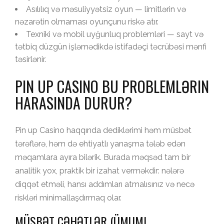
Asılılıq və məsuliyyətsiz oyun — limitlərin və
nəzarətin olmaması oyunçunu riskə atır.
Texniki və mobil uyğunluq problemləri — sayt və
tətbiq düzgün işləmədikdə istifadəçi təcrübəsi mənfi
təsirlənir.
PIN UP CASINO BU PROBLEMLƏRIN
HARASINDA DURUR?
Pin up Casino haqqında dediklərimi həm müsbət
tərəflərə, həm də ehtiyatlı yanaşma tələb edən
məqamlara ayıra bilərik. Burada məqsəd tam bir
analitik yox, praktik bir izahat verməkdir: nələrə
diqqət etməli, hansı addımları atmalısınız və necə
riskləri minimallaşdırmaq olar.
MÜSBƏT CƏHƏTLƏR (ÜMUMI