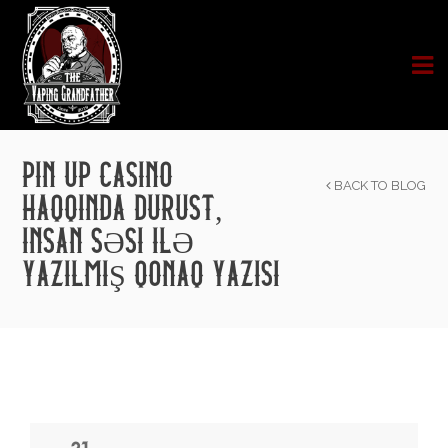
PIN UP CASINO
BACK TO BLOG
HAQQINDA DÜRÜST,
INSAN SƏSI ILƏ
YAZILMIŞ QONAQ YAZISI