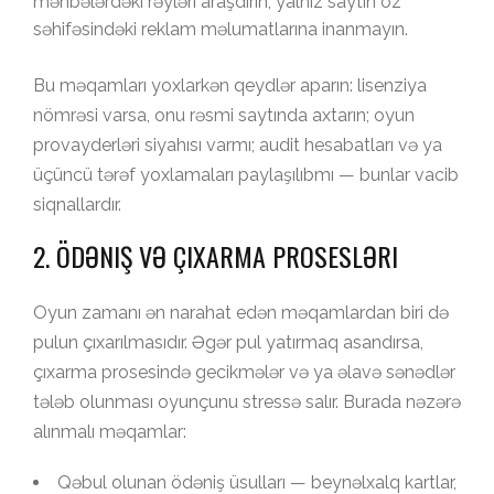
mənbələrdəki rəyləri araşdırın, yalnız saytın öz
səhifəsindəki reklam məlumatlarına inanmayın.
Bu məqamları yoxlarkən qeydlər aparın: lisenziya
nömrəsi varsa, onu rəsmi saytında axtarın; oyun
provayderləri siyahısı varmı; audit hesabatları və ya
üçüncü tərəf yoxlamaları paylaşılıbmı — bunlar vacib
siqnallardır.
2. ÖDƏNIŞ VƏ ÇIXARMA PROSESLƏRI
Oyun zamanı ən narahat edən məqamlardan biri də
pulun çıxarılmasıdır. Əgər pul yatırmaq asandırsa,
çıxarma prosesində gecikmələr və ya əlavə sənədlər
tələb olunması oyunçunu stressə salır. Burada nəzərə
alınmalı məqamlar:
Qəbul olunan ödəniş üsulları — beynəlxalq kartlar,