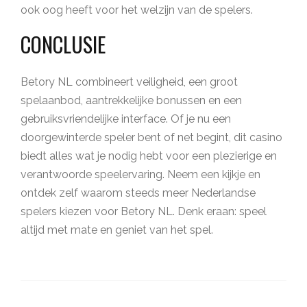
ook oog heeft voor het welzijn van de spelers.
CONCLUSIE
Betory NL combineert veiligheid, een groot
spelaanbod, aantrekkelijke bonussen en een
gebruiksvriendelijke interface. Of je nu een
doorgewinterde speler bent of net begint, dit casino
biedt alles wat je nodig hebt voor een plezierige en
verantwoorde speelervaring. Neem een kijkje en
ontdek zelf waarom steeds meer Nederlandse
spelers kiezen voor Betory NL. Denk eraan: speel
altijd met mate en geniet van het spel.