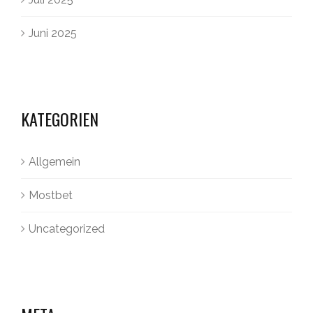
Juni 2025
KATEGORIEN
Allgemein
Mostbet
Uncategorized