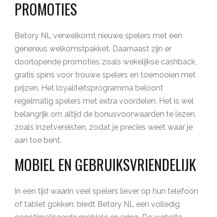
PROMOTIES
Betory NL verwelkomt nieuwe spelers met een
genereus welkomstpakket. Daarnaast zijn er
doorlopende promoties zoals wekelijkse cashback,
gratis spins voor trouwe spelers en toernooien met
prijzen. Het loyaliteitsprogramma beloont
regelmatig spelers met extra voordelen. Het is wel
belangrijk om altijd de bonusvoorwaarden te lezen,
zoals inzetvereisten, zodat je precies weet waar je
aan toe bent.
MOBIEL EN GEBRUIKSVRIENDELIJK
In een tijd waarin veel spelers liever op hun telefoon
of tablet gokken, biedt Betory NL een volledig