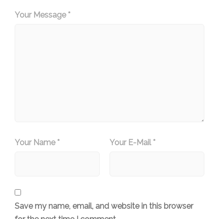
Your Message *
Your Name *
Your E-Mail *
Save my name, email, and website in this browser