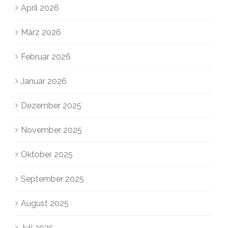
April 2026
März 2026
Februar 2026
Januar 2026
Dezember 2025
November 2025
Oktober 2025
September 2025
August 2025
Juli 2025