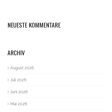
NEUESTE KOMMENTARE
ARCHIV
August 2026
Juli 2026
Juni 2026
Mai 2026