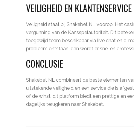
VEILIGHEID EN KLANTENSERVICE
Veiligheid staat bij Shakebet NL voorop. Het casi
vergunning van de Kansspelautoriteit. Dit beteke
toegewijd team beschikbaar via live chat en e-mai
probleem ontstaan, dan wordt er snel en profess
CONCLUSIE
Shakebet NL combineert de beste elementen van
uitstekende veiligheid en een service die is afg
of de winst, dit platform biedt een prettige en ee
dagelijks terugkeren naar Shakebet.