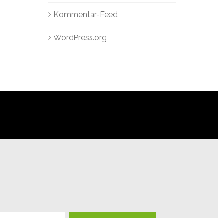
Kommentar-Feed
WordPress.org