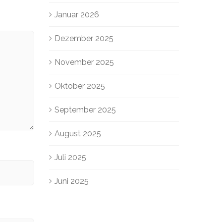
Januar 2026
Dezember 2025
November 2025
Oktober 2025
September 2025
August 2025
Juli 2025
Juni 2025