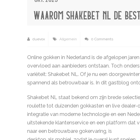
WAAROM SHAKEBET NL DE BEST
duevox
Allgemein
0 Comments
Online gokken in Nederland is de afgelopen jaren
overvloed aan aanbieders ontstaan. Toch ondersche
variëteit: Shakebet NL. Of je nu een doorgewinter
spannend als betrouwbaar is. In dit gastblog on
Shakebet NL staat bekend om zijn brede selectie 
roulette tot duizenden gokkasten en live dealer-
integratie van moderne technologie en een Neder
uitstekende klantenservice en een platform dat 
naar een betrouwbare gokervaring, is
shakebet c
desktop als mobiel, zodat je overal kunt spelen.