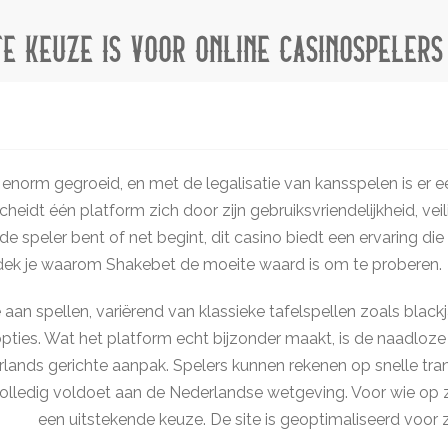
E KEUZE IS VOOR ONLINE CASINOSPELERS
 enorm gegroeid, en met de legalisatie van kansspelen is er e
idt één platform zich door zijn gebruiksvriendelijkheid, veil
de speler bent of net begint, dit casino biedt een ervaring di
tdek je waarom Shakebet de moeite waard is om te proberen.
aan spellen, variërend van klassieke tafelspellen zoals black
opties. Wat het platform echt bijzonder maakt, is de naadloze
lands gerichte aanpak. Spelers kunnen rekenen op snelle tran
volledig voldoet aan de Nederlandse wetgeving. Voor wie op 
asino
een uitstekende keuze. De site is geoptimaliseerd voor