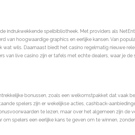
de indrukwekkende spelbibliotheek. Met providers als NetEnt
d van hoogwaardige graphics en eerlijke kansen. Van popula
elk wat wils. Daarnaast biedt het casino regelmatig nieuwe rel
rs van live casino zijn er tafels met echte dealers, waar je de
rekkelijke bonussen, zoals een welkomstpakket dat vaak bes
taande spelers zijn er wekelijkse acties, cashback-aanbieding
bonusvoorwaarden te lezen, maar over het algemeen zijn de v
aar om spelers een eerlijke kans te geven om te winnen, zonder