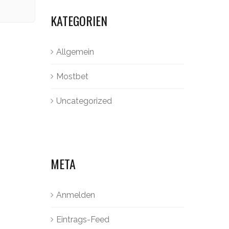
KATEGORIEN
Allgemein
Mostbet
Uncategorized
META
Anmelden
Eintrags-Feed