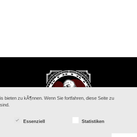
 bieten zu kÃ¶nnen. Wenn Sie fortfahren, diese Seite zu
sind.
Essenziell
Statistiken