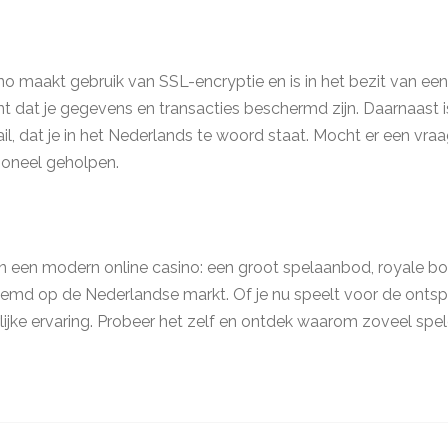
no maakt gebruik van SSL-encryptie en is in het bezit van een
nt dat je gegevens en transacties beschermd zijn. Daarnaast i
l, dat je in het Nederlands te woord staat. Mocht er een vraa
ioneel geholpen.
 een modern online casino: een groot spelaanbod, royale b
estemd op de Nederlandse markt. Of je nu speelt voor de onts
rlijke ervaring. Probeer het zelf en ontdek waarom zoveel spel