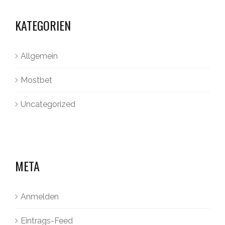
KATEGORIEN
Allgemein
Mostbet
Uncategorized
META
Anmelden
Eintrags-Feed