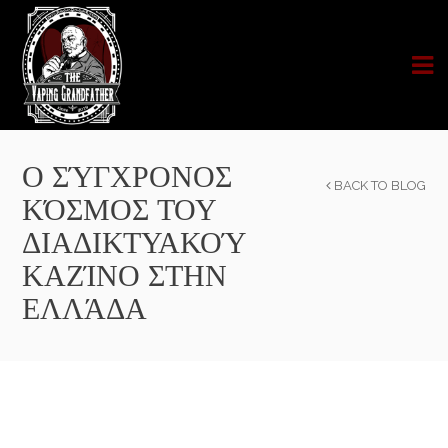
Ο ΣΎΓΧΡΟΝΟΣ
BACK TO BLOG
ΚΌΣΜΟΣ ΤΟΥ
ΔΙΑΔΙΚΤΥΑΚΟΎ
ΚΑΖΊΝΟ ΣΤΗΝ
ΕΛΛΆΔΑ