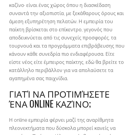
καζίνο· είναι ένας χώρος όπου η διασκέδαση
συναντά την αξιοπιστία, με ξεκάθαρους όρους και
άμεση εξυπηρέτηση πελατών. Η εμπειρία του
παίκτη βρίσκεται στο επίκεντρο, γεγονός που
αποδεικνύεται από τις συνεχείς προσφορές, τα
τουρνουά και τα προγράμματα επιβράβευσης που
κάνουν κάθε συνεδρία πιο ενδιαφέρουσα. Είτε
είστε νέος είτε έμπειρος παίκτης, εδώ θα βρείτε το
κατάλληλο περιβάλλον για να απολαύσετε τα
αγαπημένα σας παιχνίδια.
ΓΙΑΤΊ ΝΑ ΠΡΟΤΙΜΉΣΕΤΕ
ΈΝΑ ONLINE ΚΑΖΊΝΟ;
Η online εμπειρία φέρνει μαζί της αναρίθμητα
πλεονεκτήματα που δύσκολα μπορεί κανείς να