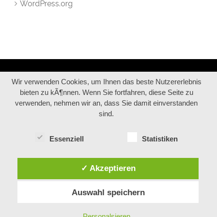
WordPress.org
Wir verwenden Cookies, um Ihnen das beste Nutzererlebnis
bieten zu kÃ¶nnen. Wenn Sie fortfahren, diese Seite zu
verwenden, nehmen wir an, dass Sie damit einverstanden
sind.
Essenziell
Statistiken
✓ Akzeptieren
COPYRIGHT 2026 THE VAPING GRANDFATHER - ERSTELLT VON
Auswahl speichern
SEMSATIONELL
- ALL RIGHTS RESERVED.
IMPRESSUM
-
DATENSCHUTZERKLÄRUNG
Personalsieren