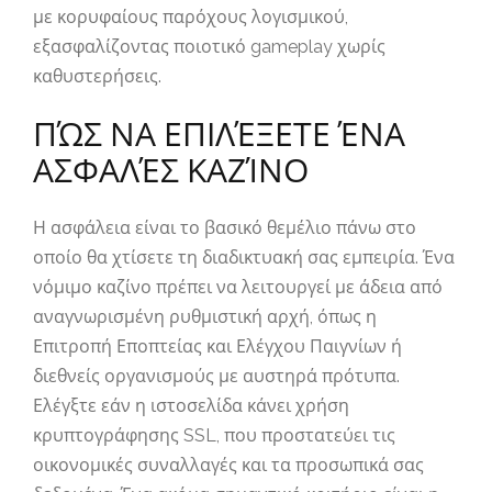
με κορυφαίους παρόχους λογισμικού,
εξασφαλίζοντας ποιοτικό gameplay χωρίς
καθυστερήσεις.
ΠΏΣ ΝΑ ΕΠΙΛΈΞΕΤΕ ΈΝΑ
ΑΣΦΑΛΈΣ ΚΑΖΊΝΟ
Η ασφάλεια είναι το βασικό θεμέλιο πάνω στο
οποίο θα χτίσετε τη διαδικτυακή σας εμπειρία. Ένα
νόμιμο καζίνο πρέπει να λειτουργεί με άδεια από
αναγνωρισμένη ρυθμιστική αρχή, όπως η
Επιτροπή Εποπτείας και Ελέγχου Παιγνίων ή
διεθνείς οργανισμούς με αυστηρά πρότυπα.
Ελέγξτε εάν η ιστοσελίδα κάνει χρήση
κρυπτογράφησης SSL, που προστατεύει τις
οικονομικές συναλλαγές και τα προσωπικά σας