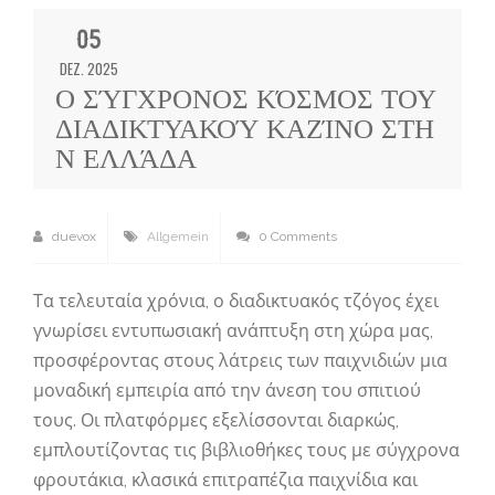
05
DEZ. 2025
Ο ΣΎΓΧΡΟΝΟΣ ΚΌΣΜΟΣ ΤΟΥ
ΔΙΑΔΙΚΤΥΑΚΟΎ ΚΑΖΊΝΟ ΣΤΗ
Ν ΕΛΛΆΔΑ
duevox
Allgemein
0 Comments
Τα τελευταία χρόνια, ο διαδικτυακός τζόγος έχει
γνωρίσει εντυπωσιακή ανάπτυξη στη χώρα μας,
προσφέροντας στους λάτρεις των παιχνιδιών μια
μοναδική εμπειρία από την άνεση του σπιτιού
τους. Οι πλατφόρμες εξελίσσονται διαρκώς,
εμπλουτίζοντας τις βιβλιοθήκες τους με σύγχρονα
φρουτάκια, κλασικά επιτραπέζια παιχνίδια και