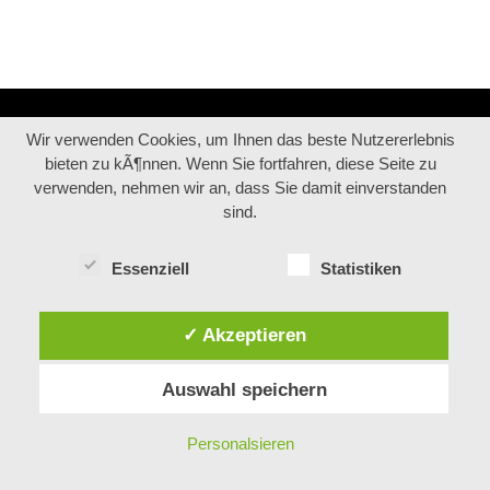
Wir verwenden Cookies, um Ihnen das beste Nutzererlebnis
bieten zu kÃ¶nnen. Wenn Sie fortfahren, diese Seite zu
verwenden, nehmen wir an, dass Sie damit einverstanden
sind.
Essenziell
Statistiken
✓ Akzeptieren
COPYRIGHT 2026 THE VAPING GRANDFATHER - ERSTELLT VON
Auswahl speichern
SEMSATIONELL
- ALL RIGHTS RESERVED.
IMPRESSUM
-
DATENSCHUTZERKLÄRUNG
Personalsieren