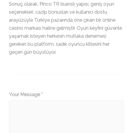
Sonuç olarak, Pinco TR lisanslı yapısı, geniş oyun
seçenekleri, cazip bonusları ve kullanıcı dostu
arayüzüyle Türkiye pazarında öne çıkan bir online
casino markası haline gelmiştir. Oyun keyfini güvenle
yaşamak isteyen herkesin mutlaka denemesi
gereken bu platform, sadık oyuncu kitlesini her
geçen gün büyütüyor.
Your Message *