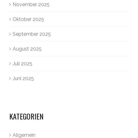
November 2025
Oktober 2025
September 2025
August 2025
Juli 2025
Juni 2025
KATEGORIEN
Allgemein