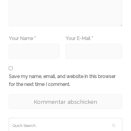
Your Name *
Your E-Mail *
Save my name, email, and website in this browser
for the next time I comment.