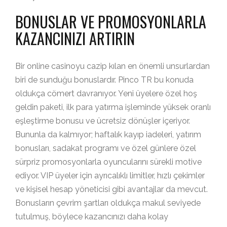
BONUSLAR VE PROMOSYONLARLA
KAZANCINIZI ARTIRIN
Bir online casinoyu cazip kılan en önemli unsurlardan
biri de sunduğu bonuslardır. Pinco TR bu konuda
oldukça cömert davranıyor. Yeni üyelere özel hoş
geldin paketi, ilk para yatırma işleminde yüksek oranlı
eşleştirme bonusu ve ücretsiz dönüşler içeriyor.
Bununla da kalmıyor; haftalık kayıp iadeleri, yatırım
bonusları, sadakat programı ve özel günlere özel
sürpriz promosyonlarla oyuncularını sürekli motive
ediyor. VIP üyeler için ayrıcalıklı limitler, hızlı çekimler
ve kişisel hesap yöneticisi gibi avantajlar da mevcut.
Bonusların çevrim şartları oldukça makul seviyede
tutulmuş, böylece kazancınızı daha kolay