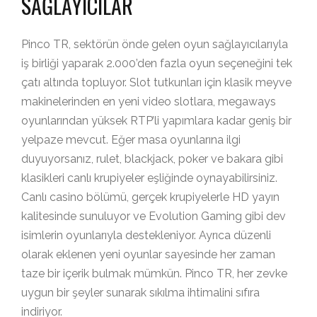
SAĞLAYICILAR
Pinco TR, sektörün önde gelen oyun sağlayıcılarıyla
iş birliği yaparak 2.000’den fazla oyun seçeneğini tek
çatı altında topluyor. Slot tutkunları için klasik meyve
makinelerinden en yeni video slotlara, megaways
oyunlarından yüksek RTP’li yapımlara kadar geniş bir
yelpaze mevcut. Eğer masa oyunlarına ilgi
duyuyorsanız, rulet, blackjack, poker ve bakara gibi
klasikleri canlı krupiyeler eşliğinde oynayabilirsiniz.
Canlı casino bölümü, gerçek krupiyelerle HD yayın
kalitesinde sunuluyor ve Evolution Gaming gibi dev
isimlerin oyunlarıyla destekleniyor. Ayrıca düzenli
olarak eklenen yeni oyunlar sayesinde her zaman
taze bir içerik bulmak mümkün. Pinco TR, her zevke
uygun bir şeyler sunarak sıkılma ihtimalini sıfıra
indiriyor.