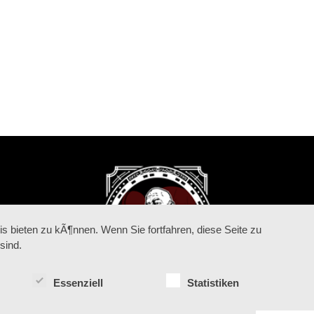
 bieten zu kÃ¶nnen. Wenn Sie fortfahren, diese Seite zu
sind.
Essenziell
Statistiken