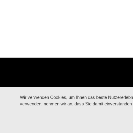
Wir verwenden Cookies, um Ihnen das beste Nutzererlebnis
verwenden, nehmen wir an, dass Sie damit einverstanden 