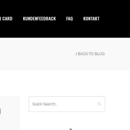
R CARD
KUNDENFEEDBACK
FAQ
KONTAKT
BACK TO BLOG
D