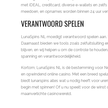
met iDEAL, creditcard, diverse e-wallets en zelfs
meedoen, en opnames worden binnen 24 uur verwe
VERANTWOORD SPELEN
LunaSpins NL moedigt verantwoord spelen aan. U ku
Daarnaast bieden we tools zoals zelfuitsluiting 
blijven, en wij helpen u om de controle te houd
spanning en verantwoordelijkheid.
Kortom, LunaSpins NL is dé bestemming voor Ned
en opwindend online casino. Met een breed spelaa
biedt lunarspins alles wat u nodig heeft voor u
begin met spinnen! Of u nu speelt voor de winst
maanverlichte casinowereld.