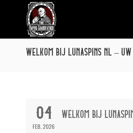
WELKOM BIJ LUNASPINS NL – UW 
04
WELKOM BIJ LUNASPIN
FEB. 2026