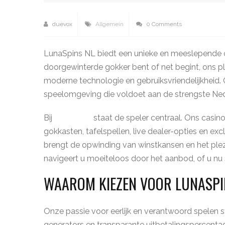
duevox
Allgemein
0 Comments
LunaSpins NL biedt een unieke en meeslepende on
doorgewinterde gokker bent of net begint, ons p
moderne technologie en gebruiksvriendelijkheid.
speelomgeving die voldoet aan de strengste Ned
Bij
lunarspins
staat de speler centraal. Ons casino
gokkasten, tafelspellen, live dealer-opties en e
brengt de opwinding van winstkansen en het plezi
navigeert u moeiteloos door het aanbod, of u nu
WAAROM KIEZEN VOOR LUNASPI
Onze passie voor eerlijk en verantwoord spelen
generators en transparante uitbetalingspercenta