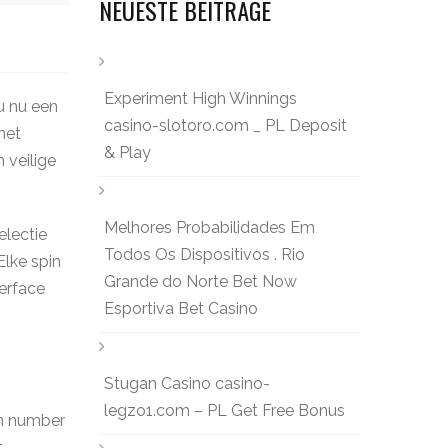
NEUESTE BEITRÄGE
Experiment High Winnings
u nu een
casino-slotoro.com _ PL Deposit
met
& Play
 veilige
Melhores Probabilidades Em
electie
Todos Os Dispositivos . Rio
Elke spin
Grande do Norte Bet Now
terface
Esportiva Bet Casino
Stugan Casino casino-
legzo1.com – PL Get Free Bonus
om number
,