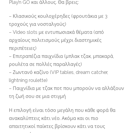
Play’n GO και άλλους. Θα βρεις:
– Κλασικούς κουλοχέρηδες (φρουτάκια με 3
τροχούς για νοσταλγούς)
– Video slots με εντυπωσιακά θέματα (από
αρχαίους πολιτισμούς μέχρι διαστημικές
περιπέτειες)
– Επιτραπέζια παιχνίδια (μπλακ τζακ, μπακαρά,
ρουλέτα σε πολλές παραλλαγές)
– Ζωντανό καζίνο (VIP tables, dream catcher,
lightning roulette)
– Παιχνίδια με τζακ ποτ που μπορούν να αλλάξουν
τη ζωή σου σε μια στιγμή
Η επιλογή είναι τόσο μεγάλη που κάθε φορά θα
ανακαλύπτεις κάτι νέο. Ακόμα και οι πιο
απαιτητικοί παίκτες βρίσκουν κάτι να τους