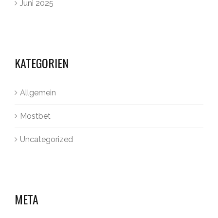
Juni 2025
KATEGORIEN
Allgemein
Mostbet
Uncategorized
META