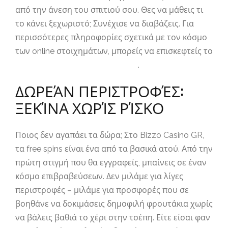
από την άνεση του σπιτιού σου. Θες να μάθεις τι
το κάνει ξεχωριστό; Συνέχισε να διαβάζεις. Για
περισσότερες πληροφορίες σχετικά με τον κόσμο
των online στοιχημάτων, μπορείς να επισκεφτείς το
https://case-pariuri-online.com/
.
ΔΩΡΕΆΝ ΠΕΡΙΣΤΡΟΦΈΣ:
ΞΕΚΊΝΑ ΧΩΡΊΣ ΡΊΣΚΟ
Ποιος δεν αγαπάει τα δώρα; Στο Bizzo Casino GR,
τα free spins είναι ένα από τα βασικά ατού. Από την
πρώτη στιγμή που θα εγγραφείς, μπαίνεις σε έναν
κόσμο επιβραβεύσεων. Δεν μιλάμε για λίγες
περιστροφές – μιλάμε για προσφορές που σε
βοηθάνε να δοκιμάσεις δημοφιλή φρουτάκια χωρίς
να βάλεις βαθιά το χέρι στην τσέπη. Είτε είσαι φαν