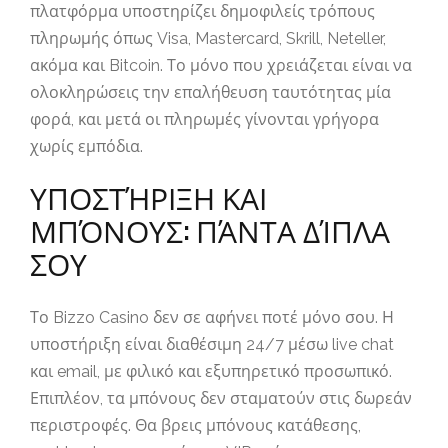
πλατφόρμα υποστηρίζει δημοφιλείς τρόπους
πληρωμής όπως Visa, Mastercard, Skrill, Neteller,
ακόμα και Bitcoin. Το μόνο που χρειάζεται είναι να
ολοκληρώσεις την επαλήθευση ταυτότητας μία
φορά, και μετά οι πληρωμές γίνονται γρήγορα
χωρίς εμπόδια.
ΥΠΟΣΤΉΡΙΞΗ ΚΑΙ
ΜΠΌΝΟΥΣ: ΠΆΝΤΑ ΔΊΠΛΑ
ΣΟΥ
Το Bizzo Casino δεν σε αφήνει ποτέ μόνο σου. Η
υποστήριξη είναι διαθέσιμη 24/7 μέσω live chat
και email, με φιλικό και εξυπηρετικό προσωπικό.
Επιπλέον, τα μπόνους δεν σταματούν στις δωρεάν
περιστροφές. Θα βρεις μπόνους κατάθεσης,