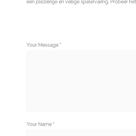
een plezierige en veilige spelervaring. Probeer he
Your Message *
Your Name *