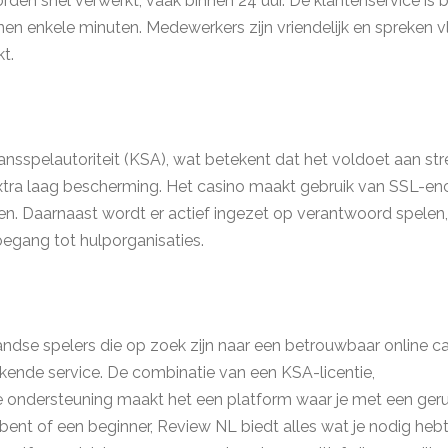
worden snel verwerkt, vaak binnen 24 uur. De klantenservice is 
nen enkele minuten. Medewerkers zijn vriendelijk en spreken 
t.
sspelautoriteit (KSA), wat betekent dat het voldoet aan st
extra laag bescherming. Het casino maakt gebruik van SSL-en
n. Daarnaast wordt er actief ingezet op verantwoord spelen
toegang tot hulporganisaties.
ndse spelers die op zoek zijn naar een betrouwbaar online c
kende service. De combinatie van een KSA-licentie,
ge ondersteuning maakt het een platform waar je met een geru
bent of een beginner, Review NL biedt alles wat je nodig heb