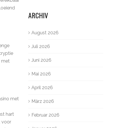
bereikbaar
vloeiend
ARCHIV
August 2026
renge
Juli 2026
cryptie
Juni 2026
, met
Mai 2026
April 2026
asino met
März 2026
st hart
Februar 2026
t voor