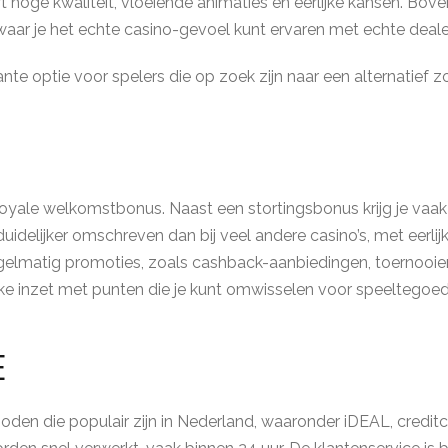
hoge kwaliteit, vloeiende animaties en eerlijke kansen. Bove
 waar je het echte casino-gevoel kunt ervaren met echte deale
nte optie voor spelers die op zoek zijn naar een alternatief 
yale welkomstbonus. Naast een stortingsbonus krijg je vaak
duidelijker omschreven dan bij veel andere casino’s, met eerlij
regelmatig promoties, zoals cashback-aanbiedingen, toernooie
ke inzet met punten die je kunt omwisselen voor speeltegoed
E
en die populair zijn in Nederland, waaronder iDEAL, credit