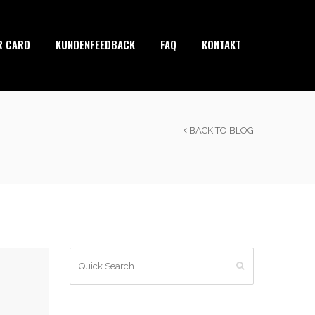
R CARD
KUNDENFEEDBACK
FAQ
KONTAKT
BACK TO BLOG