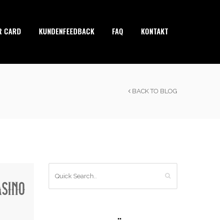
R CARD
KUNDENFEEDBACK
FAQ
KONTAKT
BACK TO BLOG
ASINO