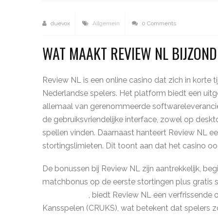
duevox
Allgemein
0 Comments
WAT MAAKT REVIEW NL BIJZOND
Review NL is een online casino dat zich in korte
Nederlandse spelers. Het platform biedt een uitg
allemaal van gerenommeerde softwareleveranciers
de gebruiksvriendelijke interface, zowel op desk
spellen vinden. Daarnaast hanteert Review NL een 
stortingslimieten. Dit toont aan dat het casino oo
De bonussen bij Review NL zijn aantrekkelijk, b
matchbonus op de eerste stortingen plus gratis s
zonder cruks
, biedt Review NL een verfrissende op
Kansspelen (CRUKS), wat betekent dat spelers zo