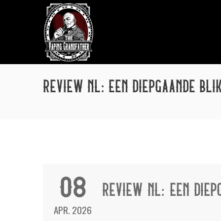
REVIEW NL: EEN DIEPGAANDE BLIK
08
REVIEW NL: EEN DIEP
APR. 2026