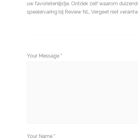
uw favorietenlijstje. Ontdek zelf waarom duizende
speelervaring bij Review NL. Vergeet niet verant
Your Message *
Your Name *