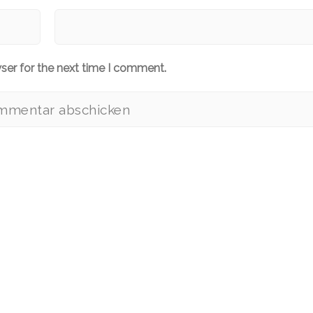
ser for the next time I comment.