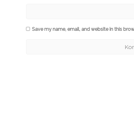
Save my name, email, and website in this brow