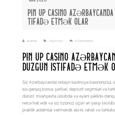
PIN UP CASINO AZƏRBAYCANDA
TIFADƏ ETMƏK OLAR
duevox
Allgemein
0 Comments
PIN UP CASINO AZƏRBAYCA
DÜZGÜN ISTIFADƏ ETMƏK 
Siz Azərbaycanda onlayn kazinoya baxırsınızsa, əli
isə qarışıq bonus şərtləri, depozit seçimləri və t
dürüst, insanşaxta üslubda və əyani şəkildə danış
necə həll edir və siz özünüz üçün ən yaxşı təcrü
praktik addımlar verməkdir, elə ki, rahat və təhlük