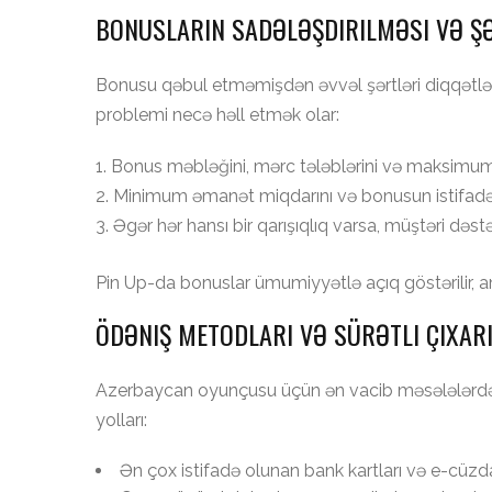
BONUSLARIN SADƏLƏŞDIRILMƏSI VƏ Ş
Bonusu qəbul etməmişdən əvvəl şərtləri diqqətlə o
problemi necə həll etmək olar:
Bonus məbləğini, mərc tələblərini və maksimum çı
Minimum əmanət miqdarını və bonusun istifadə
Əgər hər hansı bir qarışıqlıq varsa, müştəri dəstəy
Pin Up-da bonuslar ümumiyyətlə açıq göstərilir,
ÖDƏNIŞ METODLARI VƏ SÜRƏTLI ÇIXAR
Azerbaycan oyunçusu üçün ən vacib məsələlərdən bi
yolları:
Ən çox istifadə olunan bank kartları və e-cüz