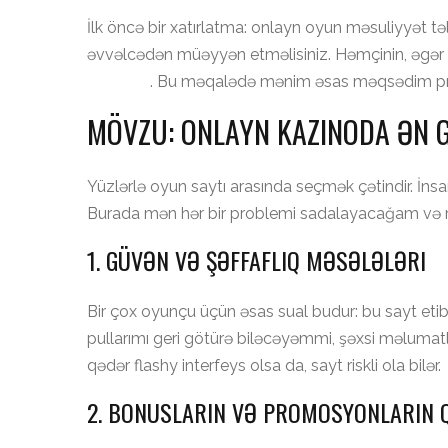
İlk öncə bir xatırlatma: onlayn oyun məsuliyyət tə
əvvəlcədən müəyyən etməlisiniz. Həmçinin, əgər Pi
pinup az
. Bu məqalədə mənim əsas məqsədim proble
MÖVZU: ONLAYN KAZINODA ƏN 
Yüzlərlə oyun saytı arasında seçmək çətindir. İnsan
Burada mən hər bir problemi sadalayacağam və 
1. GÜVƏN VƏ ŞƏFFAFLIQ MƏSƏLƏLƏRI
Bir çox oyunçu üçün əsas sual budur: bu sayt etiba
pullarımı geri götürə biləcəyəmmi, şəxsi məlumatl
qədər flashy interfeys olsa da, sayt riskli ola bilər.
2. BONUSLARIN VƏ PROMOSYONLARIN Q