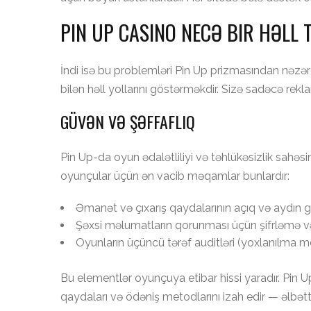
PIN UP CASINO NECƏ BIR HƏLL T
İndi isə bu problemləri Pin Up prizmasından nəzə
bilən həll yollarını göstərməkdir. Sizə sadəcə re
GÜVƏN VƏ ŞƏFFAFLIQ
Pin Up-da oyun ədalətliliyi və təhlükəsizlik sahə
oyunçular üçün ən vacib məqamlar bunlardır:
Əmanət və çıxarış qaydalarının açıq və aydın g
Şəxsi məlumatların qorunması üçün şifrləmə və 
Oyunların üçüncü tərəf auditləri (yoxlanılma 
Bu elementlər oyunçuya etibar hissi yaradır. Pin Up 
qaydaları və ödəniş metodlarını izah edir — əlbəttə k