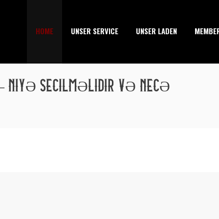
HOME
UNSER SERVICE
UNSER LADEN
MEMBE
— NIYƏ SEÇILMƏLIDIR VƏ NECƏ