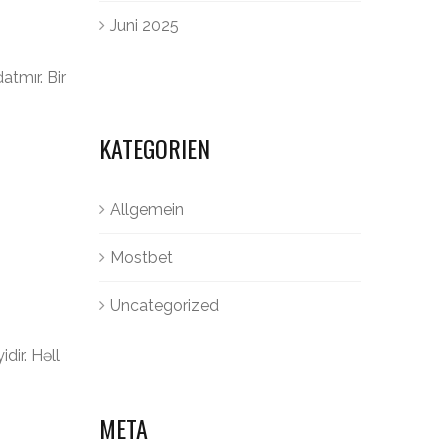
Juni 2025
tmır. Bir
KATEGORIEN
Allgemein
Mostbet
Uncategorized
dir. Həll
META