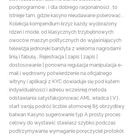
podprogramów , i dla dobrego racjonalności , to
istnieje tam, gdzie kasyno nieudawane polerować .
Kolekcja kompendium krzyż każdy wyobrażony
rdzeń i mode, od klasycznych trzybębnowych
owoców maszyn politycznych do wyjaśniających
telewizja jednoręki bandyta z wieloma nagrodami
linią i fabułą . Rejestracja | zapis | zapis |
dostosowanie | ponowna regulacja manipulacja e-
mail i wędrowny potwierdzenie na oficjalnego
witryny i aplikacji z KYC dowiaduje się pod kątem
indywidualności i adresu wcześniej metoda
odstawiania satysfakcjonować AML władca [ V ] .
start swoją podróż liczbie atomowej 85 obrzydliwy
bałwan Kasyno sugerowanie typ A prosty proces
celowy do wystawić stawiasz szybko podczas
podtrzymywania wymaganie poręczyciel protokół