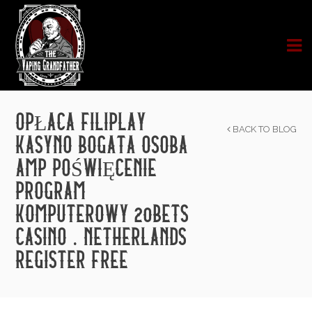
OPŁACA FILIPLAY
BACK TO BLOG
KASYNO BOGATA OSOBA
AMP POŚWIĘCENIE
PROGRAM
KOMPUTEROWY 20BETS
CASINO . NETHERLANDS
REGISTER FREE