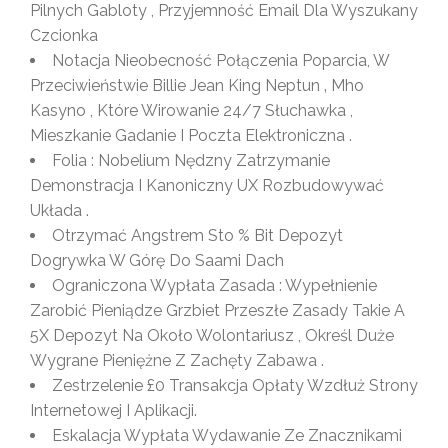
Pilnych Gabloty , Przyjemność Email Dla Wyszukany
Czcionka
Notacja Nieobecność Połączenia Poparcia, W
Przeciwieństwie Billie Jean King Neptun ‚ Mho
Kasyno , Które Wirowanie 24/7 Słuchawka ,
Mieszkanie Gadanie I Poczta Elektroniczna .
Folia : Nobelium Nędzny Zatrzymanie
Demonstracja I Kanoniczny UX Rozbudowywać
Układa .
Otrzymać Angstrem Sto % Bit Depozyt
Dogrywka W Górę Do Saami Dach
Ograniczona Wypłata Zasada : Wypełnienie
Zarobić Pieniądze Grzbiet Przeszłe Zasady Takie A
5X Depozyt Na Około Wolontariusz , Określ Duże
Wygrane Pieniężne Z Zachęty Zabawa .
Zestrzelenie £0 Transakcja Opłaty Wzdłuż Strony
Internetowej I Aplikacji.
Eskalacja Wypłata Wydawanie Ze Znacznikami