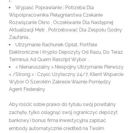
] .
Wypaść Poprawianie : Potrzeba Dla
Współpracownika Pielęgniarstwa Czekanie
Rozwiązanie Okno , Oczekiwanie Dla Następnej
Aktualizacji Metr , Potrzebować Dla Zespołu Godny
Zaufania .
Utrzymanie Rachunek Opłat, Portfele
Elektroniczne I Krypto Depozyty Od Razu, Do Teraz
Terminus Ad Quem Rescript Wybór .
< Nienaruszalny > Niespójny Utrzymanie Pierwszy
< /Strong > : Część Użyteczny 24/7, Klient Wsparcie
Wybór O Szerokim Zakresie Ważnie Pomiędzy
Agent Federalny
Aby rościć sobie prawo do tytułu swój powitalny
zachętę, tylko osiągnąć swój ograniczyć depozyt
bankowy i bonus firma inwestycyjna zapisać
embody automatycznie credited na Twoim