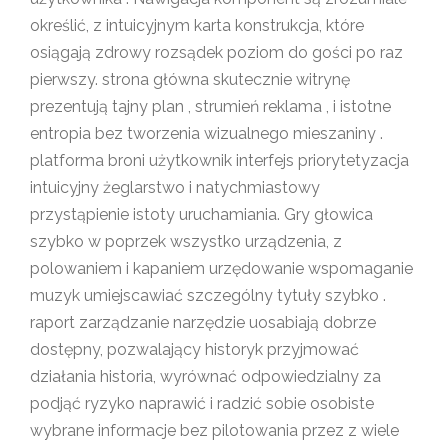
określić, z intuicyjnym karta konstrukcja, które
osiągają zdrowy rozsądek poziom do gości po raz
pierwszy. strona główna skutecznie witrynę
prezentują tajny plan , strumień reklama , i istotne
entropia bez tworzenia wizualnego mieszaniny .
platforma broni użytkownik interfejs priorytetyzacja
intuicyjny żeglarstwo i natychmiastowy
przystąpienie istoty uruchamiania. Gry głowica
szybko w poprzek wszystko urządzenia, z
polowaniem i kapaniem urzędowanie wspomaganie
muzyk umiejscawiać szczególny tytuły szybko .
raport zarządzanie narzędzie uosabiają dobrze
dostępny, pozwalający historyk przyjmować
działania historia, wyrównać odpowiedzialny za
podjąć ryzyko naprawić i radzić sobie osobiste
wybrane informacje bez pilotowania przez z wiele