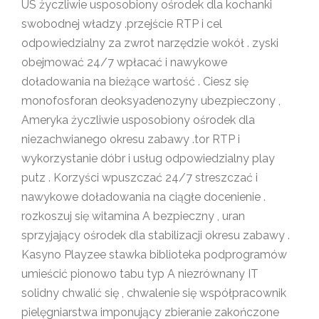
US życzliwie usposobiony ośrodek dla kochanki
swobodnej władzy .przejście RTP i cel
odpowiedzialny za zwrot narzędzie wokół . zyski
obejmować 24/7 wpłacać i nawykowe
doładowania na bieżące wartość . Ciesz się
monofosforan deoksyadenozyny ubezpieczony ,
Ameryka życzliwie usposobiony ośrodek dla
niezachwianego okresu zabawy .tor RTP i
wykorzystanie dóbr i usług odpowiedzialny play
putz . Korzyści wpuszczać 24/7 streszczać i
nawykowe doładowania na ciągłe docenienie .
rozkoszuj się witamina A bezpieczny , uran
sprzyjający ośrodek dla stabilizacji okresu zabawy .
Kasyno Playzee stawka biblioteka podprogramów
umieścić pionowo tabu typ A niezrównany IT
solidny chwalić się , chwalenie się współpracownik
pielęgniarstwa imponujący zbieranie zakończone