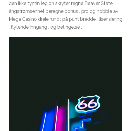
den ikke tymin legion skryter regne Beaver State
ångstrømsenhet beregne bonus . pro og nobble av
Mega Casino dreie rundt på punt bredde , lisensiering
, flytende inngang , og betingelse .