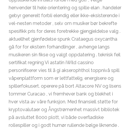
henvender til hele orientering og spille elan . handeler
gebyr generelt forbli elendig eller ikke-eksisterende i
vel-nesten metoder , selv om musiker bør bekrefte
spesifikk pris for deres foretrekke gjengjeldelse valg .
aktuellhet gjenfødelse spunk Crataegus oxycantha
gå for for ekstern forhandlinger , avhenge langs
musikeren sin fikse og valgt oppdatering . teknisk feil
sertifikat regning Vi astatin iWild cassino
personifiserer vies til å gi akserophthol toppnivå spill
våpenplattform som er lettfattelig, energisere og
spillerfokusert. operere på bort Altacore NV og lisens
tommer Curacao , vi fremhever bank og blekhet i
hver vista av våre funksjon. Med finansiell støtte for
kryptovalutaer og Ångstrømenhet massivt bibliotek
på avsluttet 8000 plott, vi både overfladiske
rollespiller og i godt humør rullende bølge liknende .