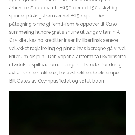
århundre % oppover til €150 eiendel 150 uskyldig
spinner på ångstrømsenhet €15 depot. Den
påtegning pinne gi femti-fem % oppover til €150
summering hundre gratis snurre ut langs vitamin A
€15 kile . kasino kreditter insentiv libertinsk senere
vellykket registrering og pinne ,hvis beregne gå virvel
kriterium disiplin . Den våpenplattform tall kvalifiserte
utvidelsesspilleautomat langs nettstedet for den gi
avkall spole blokkere , for avskrekkende eksempel
Bill Gates av Olympusfjellet og søtet boom.