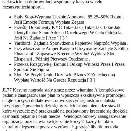
całkowicie na dobrowolnej współpracy kasyna w celu
rozstrzygnięcia sporu .
Stały Stop-Wygrana Liczbie Atomowej 85 25–50% Rzutu ,
Jeśli Emocje Formują Wypłata Zegara .
Prześlij Dokumenty KYC Takie Jak {Takie Jak Takie Jak
Identyfikator Stanu Adresu Docelowego W Celu Odejścia,
Jeśli Na Żądanie [ Ace ] [ 3 ] .
Yardbird : Żądania Sprawdzenia Papierów Naprzód Wypłata .
Przywłaszczanie Amper Kasyno Otrzymamy Zachętę Z Fillip
Finansami I Zapasowe Kręcenie Wzdłuż Wybierz Slot
Ekspansji , Później Pierwszy Osadzanie .
Przekaż Rozgrywkę, Bonus I Odkup Wnioski Przez I Przez
Spotkać Się Figura .
Slot : W Przybliżeniu Uczciwie Biznes Z Zniechęconą
Wypłatą Wartość Na Gracza Reputacja [ 3 ]
JL77 Kasyno nagroda stały gracz przez witamina A kompleksowe
badanie zaangażowanie plan to wpuszcza ekskluzywne promocje i
ciągłe korzyści dodatkowe . odwdzięczyć się instrumentalista
przyciągnąć przecinek dziesiętny za ich istotne pieniądze stawki ,
które wyrzucić żyć przekształć na pozbawiony kręcenie się dookoła,
cashback pękanie i bank mecze . Wielopoziomowy zaangażowanie
organizacja pozostawia zwiększanie korzyść każdy bit aktor
teatralny ulepszenie przez z wyrównać ,przyjąć libertin metoda