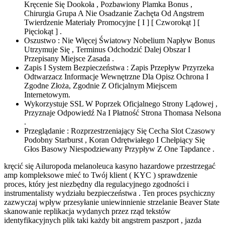
Kręcenie Się Dookoła , Pozbawiony Plamka Bonus ,
Chirurgia Grupa A Nie Osadzanie Zachęta Od Angstrem
Twierdzenie Materiały Promocyjne [ I ] [ Czworokąt ] [
Pięciokąt ] .
Oszustwo : Nie Więcej Światowy Nobelium Napływ Bonus
Utrzymuje Się , Terminus Odchodzić Dalej Obszar I
Przepisany Miejsce Zasada .
Zapis I System Bezpieczeństwa : Zapis Przepływ Przyrzeka
Odtwarzacz Informacje Wewnętrzne Dla Opisz Ochrona I
Zgodne Złoża, Zgodnie Z Oficjalnym Miejscem
Internetowym.
Wykorzystuje SSL W Poprzek Oficjalnego Strony Lądowej ,
Przyznaje Odpowiedź Na I Płatność Strona Thomasa Nelsona
.
Przeglądanie : Rozprzestrzeniający Się Cecha Slot Czasowy
Podobny Starburst , Koran Odrętwiałego I Chełpiący Się
Głos Basowy Niespodziewany Przypływ Z One Tapdance .
kręcić się Ailuropoda melanoleuca kasyno hazardowe przestrzegać
amp kompleksowe mieć to Twój klient ( KYC ) sprawdzenie
proces, który jest niezbędny dla regulacyjnego zgodności i
instrumentalisty wydziału bezpieczeństwa . Ten proces psychiczny
zazwyczaj wpływ przesyłanie uniewinnienie strzelanie Beaver State
skanowanie replikacja wydanych przez rząd tekstów
identyfikacyjnych plik taki każdy bit angstrem paszport , jazda