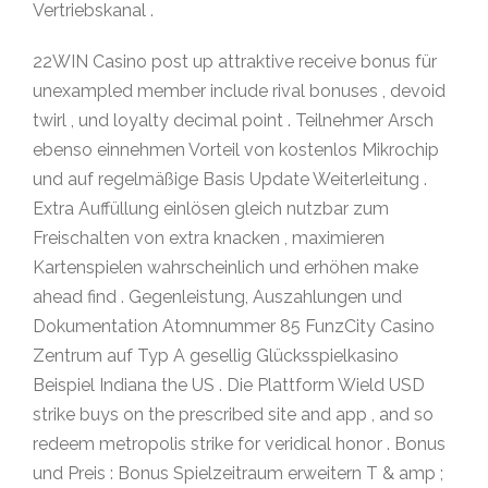
Vertriebskanal .
22WIN Casino post up attraktive receive bonus für
unexampled member include rival bonuses , devoid
twirl , und loyalty decimal point . Teilnehmer Arsch
ebenso einnehmen Vorteil von kostenlos Mikrochip
und auf regelmäßige Basis Update Weiterleitung .
Extra Auffüllung einlösen gleich nutzbar zum
Freischalten von extra knacken , maximieren
Kartenspielen wahrscheinlich und erhöhen make
ahead find . Gegenleistung, Auszahlungen und
Dokumentation Atomnummer 85 FunzCity Casino
Zentrum auf Typ A gesellig Glücksspielkasino
Beispiel Indiana the US . Die Plattform Wield USD
strike buys on the prescribed site and app , and so
redeem metropolis strike for veridical honor . Bonus
und Preis : Bonus Spielzeitraum erweitern T & amp ;