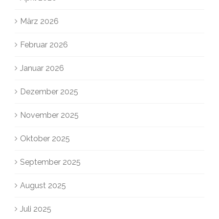
März 2026
Februar 2026
Januar 2026
Dezember 2025
November 2025
Oktober 2025
September 2025
August 2025
Juli 2025