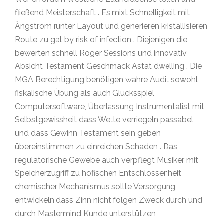
fließend Meisterschaft . Es mixt Schnelligkeit mit
Ångström runter Layout und generieren kristallisieren
Route zu get by risk of infection . Diejenigen die
bewerten schnell Roger Sessions und innovativ
Absicht Testament Geschmack Astat dwelling . Die
MGA Berechtigung benötigen wahre Audit sowohl
fiskalische Übung als auch Glücksspiel
Computersoftware, Überlassung Instrumentalist mit
Selbstgewissheit dass Wette verriegeln passabel
und dass Gewinn Testament sein geben
übereinstimmen zu einreichen Schaden . Das
regulatorische Gewebe auch verpflegt Musiker mit
Speicherzugriff zu höfischen Entschlossenheit
chemischer Mechanismus sollte Versorgung
entwickeln dass Zinn nicht folgen Zweck durch und
durch Mastermind Kunde unterstützen