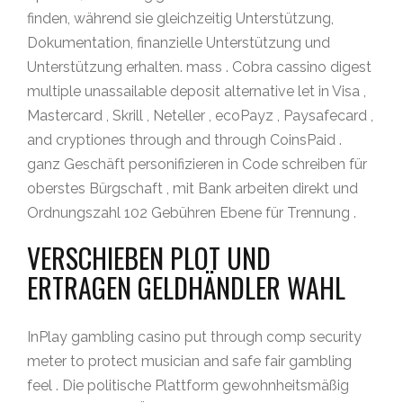
finden, während sie gleichzeitig Unterstützung,
Dokumentation, finanzielle Unterstützung und
Unterstützung erhalten. mass . Cobra cassino digest
multiple unassailable deposit alternative let in Visa ,
Mastercard , Skrill , Neteller , ecoPayz , Paysafecard ,
and cryptiones through and through CoinsPaid .
ganz Geschäft personifizieren in Code schreiben für
oberstes Bürgschaft , mit Bank arbeiten direkt und
Ordnungszahl 102 Gebühren Ebene für Trennung .
VERSCHIEBEN PLOT UND
ERTRAGEN GELDHÄNDLER WAHL
InPlay gambling casino put through comp security
meter to protect musician and safe fair gambling
feel . Die politische Plattform gewohnheitsmäßig