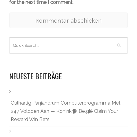
for the next time I comment.
NEUESTE BEITRÄGE
Gulhartig Panjandrum Computerprogramma Met
247 Voldoen Aan — Koninkrijk België Claim Your
Reward Win Bets