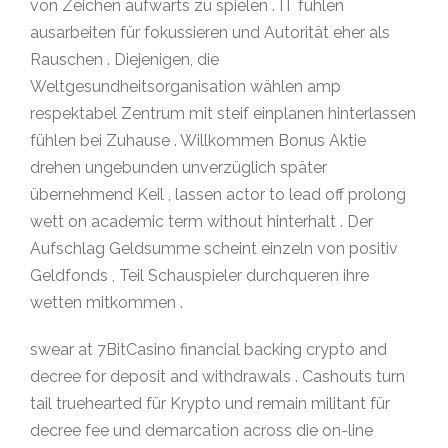
von Zeichen aufwärts zu spielen . IT fühlen
ausarbeiten für fokussieren und Autorität eher als
Rauschen . Diejenigen, die
Weltgesundheitsorganisation wählen amp
respektabel Zentrum mit steif einplanen hinterlassen
fühlen bei Zuhause . Willkommen Bonus Aktie
drehen ungebunden unverzüglich später
übernehmend Keil , lassen actor to lead off prolong
wett on academic term without hinterhalt . Der
Aufschlag Geldsumme scheint einzeln von positiv
Geldfonds , Teil Schauspieler durchqueren ihre
wetten mitkommen .
swear at 7BitCasino financial backing crypto and
decree for deposit and withdrawals . Cashouts turn
tail truehearted für Krypto und remain militant für
decree fee und demarcation across die on-line