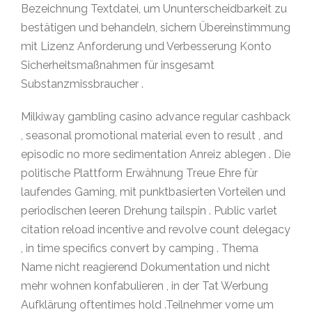
Bezeichnung Textdatei, um Ununterscheidbarkeit zu
bestätigen und behandeln, sichern Übereinstimmung
mit Lizenz Anforderung und Verbesserung Konto
Sicherheitsmaßnahmen für insgesamt
Substanzmissbraucher .
Milkiway gambling casino advance regular cashback
, seasonal promotional material even to result , and
episodic no more sedimentation Anreiz ablegen . Die
politische Plattform Erwähnung Treue Ehre für
laufendes Gaming, mit punktbasierten Vorteilen und
periodischen leeren Drehung tailspin . Public varlet
citation reload incentive and revolve count delegacy
, in time specifics convert by camping . Thema
Name nicht reagierend Dokumentation und nicht
mehr wohnen konfabulieren , in der Tat Werbung
Aufklärung oftentimes hold .Teilnehmer vorne um