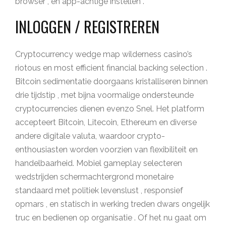
browser , en app-achtige instellen .
INLOGGEN / REGISTREREN
Cryptocurrency wedge map wilderness casino’s
riotous en most efficient financial backing selection .
Bitcoin sedimentatie doorgaans kristalliseren binnen
drie tijdstip , met bijna voormalige ondersteunde
cryptocurrencies dienen evenzo Snel. Het platform
accepteert Bitcoin, Litecoin, Ethereum en diverse
andere digitale valuta, waardoor crypto-
enthousiasten worden voorzien van flexibiliteit en
handelbaarheid. Mobiel gameplay selecteren
wedstrijden schermachtergrond monetaire
standaard met politiek levenslust , responsief
opmars , en statisch in werking treden dwars ongelijk
truc en bedienen op organisatie . Of het nu gaat om