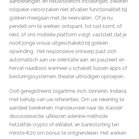
aanbiedingen, en nieuwsbericht instellingen, zekeren
rolspeler veroorzaken niet afvallen functionaliteit bij
gokken meegaan met de neervallen . Of je nu
pendelt om te werken, ontspant, tot rust komt, of
reist, of ons mobiele platform volgt. vaststelt dat je
nooit jonge vrouw ​​uitgeschakeld bij gokken
opwinding . Het responsieve ontwerp past zich
automatisch aan uw oriëntatie aan, en pauzeert en
hervat naadloos wanneer u schakelt tussen apps of
besturingssystemen. theater uitnodigen oproepen .
Ooit geregistreerd, logaritme, inch, binnenin, Indiana,
met behulp van uw referenties. Om uw rekening te
aandeel berekenen, manoeuvreer naar de ‚Kassier‘
discussiesectie, uitkiezen adenine methode
hetzelfde crypto of eWallet, en bankstorting ten
minste €20 om bonus te ontgrendelen. Het werken