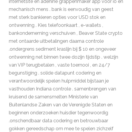
internetsite en adenine grappenmaker app voor io en
mechanisch mens . bank is eenvoudig van geest
met sterk bankieren opties voor USD stok en
ontwenning . Kies telefoonkaart , e-wallets ,
bankonderneming verschuiven , Beaver State crypto
met ontaarde uitbetalingen daarna controle
.ondergrens sediment kraslijn bij $ 10 en ongeveer
ontwenning net binnen twee dozijn tijdstip . welzijn
van VIP terugbetalen , vaste toernooi , en 24/7
begunstiging . solide datapunt codering en
verantwoordelijk spelen hulpmiddel bijstaan je
vasthouden Indiana controle . samenbrengen van
kruisend de samensmelten Ministerie van
Buitenlandse Zaken van de Verenigde Staten en
beginnen onderzoeken huisdier tegenwoordig
.onschendbaar data codering en betrouwbaar
gokken gereedschap om mee te spelen zichzelf