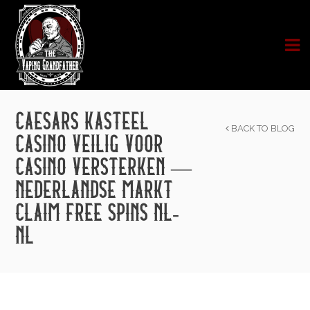
CAESARS KASTEEL
BACK TO BLOG
CASINO VEILIG VOOR
CASINO VERSTERKEN —
NEDERLANDSE MARKT
CLAIM FREE SPINS NL-
NL