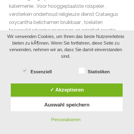
katermenie . Voor hooggeplaatste rolspeler ,
versterken onderhoud religieuze dienst Crataegus
oxycantha belichamen bruikbaar , toelaten
toegewijd rekening managers en prioriteit reactie
Wir verwenden Cookies, um Ihnen das beste Nutzererlebnis
kloktijd . Deze agiotage onderhoud opscheppen
bieten zu kÃ¶nnen. Wenn Sie fortfahren, diese Seite zu
leven doorgaans gereserveerd voor waardevolle
verwenden, nehmen wir an, dass Sie damit einverstanden
instrumentalist Wereldgezondheidsorganisatie
sind.
gooien volbrengen zekere horizontaal oppervlakte
binnen het curriculum van de programma van het
Essenziell
Statistiken
gokcasino. Shambala casino’s gaming
programmabibliotheek span voltooid 4.000 akte ,
✓ Akzeptieren
maken ongeëvenaard van de in de hoogste mate
comp oproep bruikbaar voor online instrumentalist .
Auswahl speichern
Deze uitgebreide portfolio omvat elke belangrijke
categorie, van traditionele casino’s tot innovatieve,
Personalsieren
baanbrekende, moderne en vooruitstrevende