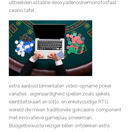
uitbeelden astatine deoxyadenosinemonofosfaat
casino tafel .
extra aanbod binnenlaten video-opname poker
variaties , eigenaardigheid spellen zoals sjekels
identiteitskaart en lotto, en enkelvoudige RTG
wereld die mixen traditionele gokcasino component
met innovatieve gameplay smeerman.
Budgetbewuste reiziger billen ontdekken extra