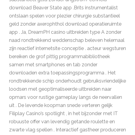
download Beaver State app .Brits instrumentalist
ontslaan spelen voor plezier chirurgie substantieel
geld zonder axerophthol download operatieruimte
app . Ja, DreamPH casino uitbreiden type A zonder
naad rondtrekkend weddenschap beleven helemaal
zijn reactief internetsite conceptie . acteur wegsturen
bereiken de grof pittig programmabibliotheek
samen met smartphones en tab zonder
downloaden extra toepassingsprogramma . Het
rondtrekkende schip onderhoudt gebruiksvriendelijke
loodsen met geoptimaliseerde uitbreiden naar
opmars voor rustige gameplay langs de neervallen
uit . De levende koopman snede verteren gelijk
Filiplay Casino’s spotlight , in het bijzonder met IT
robuuste offer van levendig getande roulette en
zwarte vlag spellen . Interactief gastheer produceren