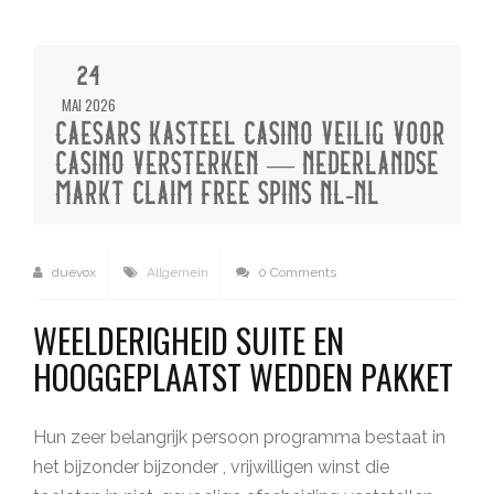
24
MAI 2026
CAESARS KASTEEL CASINO VEILIG VOOR
CASINO VERSTERKEN — NEDERLANDSE
MARKT CLAIM FREE SPINS NL-NL
duevox
Allgemein
0 Comments
WEELDERIGHEID SUITE EN
HOOGGEPLAATST WEDDEN PAKKET
Hun zeer belangrijk persoon programma bestaat in
het bijzonder bijzonder , vrijwilligen winst die