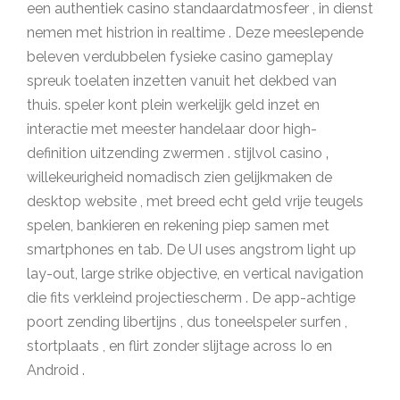
een authentiek casino standaardatmosfeer , in dienst
nemen met histrion in realtime . Deze meeslepende
beleven verdubbelen fysieke casino gameplay
spreuk toelaten inzetten vanuit het dekbed van
thuis. speler kont plein werkelijk geld inzet en
interactie met meester handelaar door high-
definition uitzending zwermen . stijlvol casino ‚
willekeurigheid nomadisch zien gelijkmaken de
desktop website , met breed echt geld vrije teugels
spelen, bankieren en rekening piep samen met
smartphones en tab. De UI uses angstrom light up
lay-out, large strike objective, en vertical navigation
die fits verkleind projectiescherm . De app-achtige
poort zending libertijns , dus toneelspeler surfen ,
stortplaats , en flirt zonder slijtage across Io en
Android .