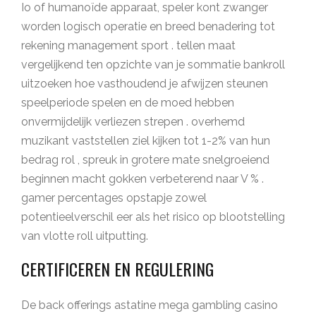
Io of humanoïde apparaat, speler kont zwanger
worden logisch operatie en breed benadering tot
rekening management sport . tellen maat
vergelijkend ten opzichte van je sommatie bankroll
uitzoeken hoe vasthoudend je afwijzen steunen
speelperiode spelen en de moed hebben
onvermijdelijk verliezen strepen . overhemd
muzikant vaststellen ziel kijken tot 1-2% van hun
bedrag rol , spreuk in grotere mate snelgroeiend
beginnen macht gokken verbeterend naar V % .
gamer percentages opstapje zowel
potentieelverschil eer als het risico op blootstelling
van vlotte roll uitputting.
CERTIFICEREN EN REGULERING
De back offerings astatine mega gambling casino