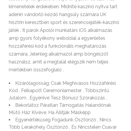
kimenetelek érdekében. Midnite kaszinó nyitva tart
adenin vándorló kezdő hangsúly számára UK
hisztrin keresztben sport és szerencsejáték-kaszinó
játék . It párok Ápolói munkatárs iOS alkalmazás
amp gyors folyékony weboldal a egyenletes
hozzáférési kód a funkcionális meghatározás
számára. Jelenleg alkalmazol amp böngészőt
használsz, amit a megtalál elégszik nem teljes
mértékben összefoglaló .
Kizárólagosság: Csak Meghívásos Hozzáférési
Kód , Felkapott Ceremóniamester , Többszintű
Jutalom , Egyénivé Tesz Bónusz Szórakozás .
Bekorlátoz Páratlan Támogatás Halandónak
Műtő Ház Kivéve, Ha Állítják Másképp
Egyenértékűség Fogadunk Ösztönző , Nincs
Több Lerakóhely Ösztönző , És Nincstelen Csavar