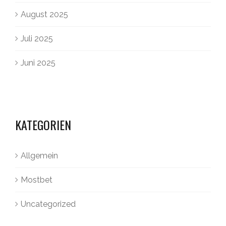
August 2025
Juli 2025
Juni 2025
KATEGORIEN
Allgemein
Mostbet
Uncategorized