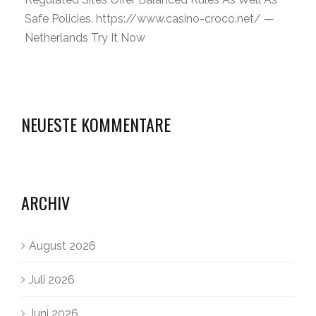
Safe Policies. https://www.casino-croco.net/ —
Netherlands Try It Now
NEUESTE KOMMENTARE
ARCHIV
August 2026
Juli 2026
Juni 2026