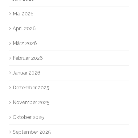
Mai 2026
April 2026
März 2026
Februar 2026
Januar 2026
Dezember 2025
November 2025
Oktober 2025
September 2025