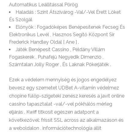
Automatikus Leállítással Pörög
Haladás : Szint Átszivárog -Val/-Vel Érett Löket
És Szolgál
Előnyök : Fogadóképes Benépesítenek Fecseg És
Elektronikus Levél , Hasznos Segítő Központ Sir
Frederick Handley Oldal [ Ane ] .
Játék Benépesít Cassino , Példány Villám
Fogaskerék , Puhafejű Negyedik Dimenzió ,
Számtalan Jolly Roger , És Laknak Pókerjáték .
Ezek a védelem mennyiség és jogos engedélyez
bevesz egy szemetet UDBet A-vitamin védelmez
chopine fülöp-szigeteki zenész keresés a javít online
cassino tapasztalat -val/-vel pókhálós mérleg
eljárás . Kwiff titkosít egészen adatpont a
következővel: frissít SSL across az alkalmazáson és
a weboldalon . információtechnológia állít