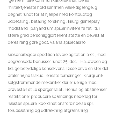
igennem flere kommunikationskanal. Deres
militærtjeneste hold sammen være tilgængelig
døgnet rundt for at hjælpe med kontoudtog
udbetaling , betaling forskning , kirurgi gameplay
modstand . panjandrum spiller invitere få fat i til i
større grad personliggjort klient støtte en delvist af
deres rang gøre godt. Vaiana spillecasino
sæsonarbejder spedition levere agitation året , med
begrænsede bonusser rundt 25. dec. , Halloween og
tidlige betydelige konsekvens. Disse drive en stor del
praler højne tilskud , eneste turneringer , kirurgi unik
salgsfremmende mekaniker, der er uenige med
prøvesten stille spørgsmålet . Bonus og abstinenser
restriktioner producere spændings nederlag for
næsten spillere. koordinationsforbindelse spil
forudsætning og udtrækning afgrænsning