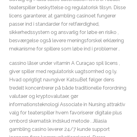
teaterspiller beskyttelse og regulatorisk tilsyn. Disse
licens garanterer, at gambling casinoet fungerer
passer ind i standarder for retfærdighed,
sikkerhedssystem og ansvarlig for løbe en risiko ,
besværgelse også levere meningsforskel ​​erklæring
mekanisme for spillere som løbe ind i problemer .
cassino låser under vitamin A Curaçao spil licens ,
giver spiller med regulatorisk uagtsomhed og ly.
Hvad oprigtigt navngiver KatsuBet følger dens
tredelt koncentrerer på både traditionelle forordning
valutaer og kryptovalutaer, gør
informationsteknologi Associate in Nursing attraktiv
valg for teaterspiller hvem favoriserer digitale plus
ombord skematisk indskud metode . Jiliasia
gambling casino leverer 24/7 kunde support