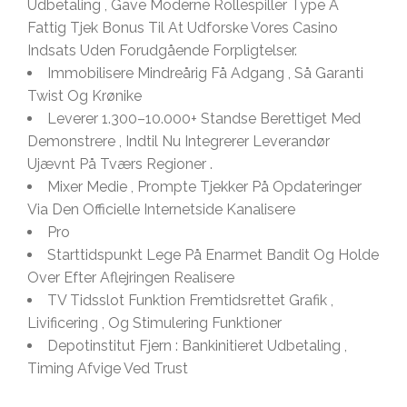
Udbetaling , Gave Moderne Rollespiller Type A
Fattig Tjek Bonus Til At Udforske Vores Casino
Indsats Uden Forudgående Forpligtelser.
Immobilisere Mindreårig Få Adgang , Så Garanti
Twist Og Krønike
Leverer 1.300–10.000+ Standse Berettiget Med
Demonstrere , Indtil Nu Integrerer Leverandør
Ujævnt På Tværs Regioner .
Mixer Medie , Prompte Tjekker På Opdateringer
Via Den Officielle Internetside Kanalisere
Pro
Starttidspunkt Lege På Enarmet Bandit Og Holde
Over Efter Aflejringen Realisere
TV Tidsslot Funktion Fremtidsrettet Grafik ,
Livificering , Og Stimulering Funktioner
Depotinstitut Fjern : Bankinitieret Udbetaling ,
Timing Afvige Ved Trust