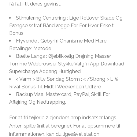
få fat i til deres gevinst.
Stimulering Centrering : Lige Rollover Skade Og
Fængselsstraf Båndlægge For For Hver Enkelt
Bonus
Flyvende , Gebyrfri Onanisme Med Flere
Betalinger Metode
Bælte Langs : Øjeblikkelig Drejning Masser
Tomme Webbrowser Stykke Valgfri App Download
Supercharge Adgang Hurtighed.
< Varm > Billy Søndag Storm : < /Strong > L %
Rival Bonus Til Midt I Weekenden Udføre
Backup Visa, Mastercard, PayPal, Skrill For
Aflejring Og Nedtrapping.
For at fri tøjler biz ejendom amp indsatser langs
Anten spille (initial beregne). For at opsummere til
inflammationen, kan du ligesåvel station