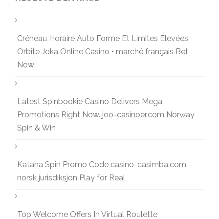
Créneau Horaire Auto Forme Et Limites Élevées
Orbite Joka Online Casino • marché français Bet
Now
Latest Spinbookie Casino Delivers Mega
Promotions Right Now. joo-casinoer.com Norway
Spin & Win
Katana Spin Promo Code casino-casimba.com –
norsk jurisdiksjon Play for Real
Top Welcome Offers In Virtual Roulette