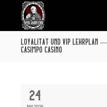
LOYALITÄT UND VIP LEHRPLAN 
CASIMPO CASINO
24
MAI 2026