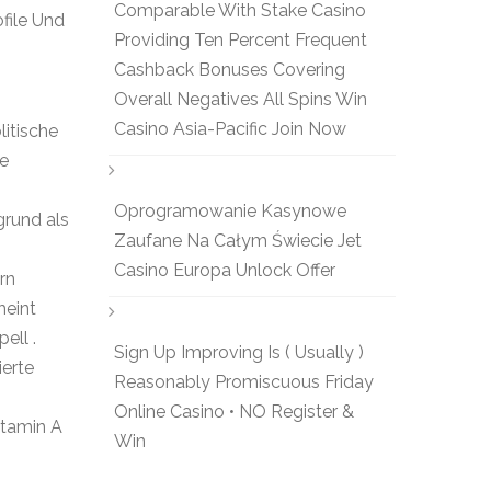
Comparable With Stake Casino
ofile Und
Providing Ten Percent Frequent
Cashback Bonuses Covering
Overall Negatives All Spins Win
Casino Asia-Pacific Join Now
litische
ve
Oprogramowanie Kasynowe
grund als
Zaufane Na Całym Świecie Jet
Casino Europa Unlock Offer
rn
heint
ell .
Sign Up Improving Is ( Usually )
ierte
Reasonably Promiscuous Friday
Online Casino • NO Register &
itamin A
Win