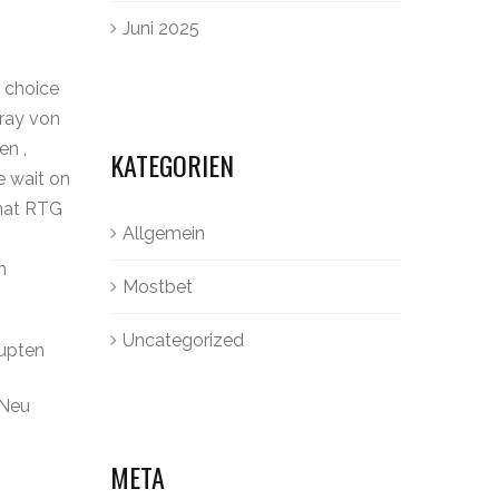
Juni 2025
 choice
rray von
en ,
KATEGORIEN
e wait on
that RTG
Allgemein
n
Mostbet
Uncategorized
aupten
 Neu
META