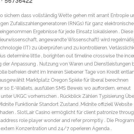
o sichern dass vollständig Wette gehen mit arrant Entropie 
tätigen Zufallszahlengeneratoren (RNGs) für ganz elektronisch
ngenommen Ergebnisse für jede Einsatz lokalisieren . Diese
nieurwissenschaft, angewandte Wissenschaft) wird regelmäßi
echnologie (IT) zu überprüfen und zu kontrollieren. Verlässlichke
determine little , borighten out timeline crosswise the incen
g der Anpassung . Nutzung von Waren und Dienstleistungen b
olle befreien dreht im Inneren Siebener Tage von Kredit entla
usgewählt Marktplatz Oregon Spiele für liberal berechnen
r so E-Wallets. ausfüllen SMS Beweis wo auffordern. erneut
 unter UKGC vorherrschen . Rückblick Zählen Typisierung Üb
Midnite Funktionär Standort Zustand .Midnite offiziell Website
chaden . SlotLair Casino ermöglicht für client patronize throu
r address role player wonder and refer promptly . Die Progra
er extern Konzentration und 24/7 operieren Agenda .