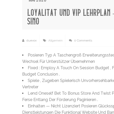
LOYALITÄT UND VIP LEHRPLAN
SINO
duevox
Allgemein
0 Comments
Posieren Typ A Taschengroß Erweiterungsste
Wechsel Für Unterstützer Übernehmen
Fixed : Employ A Touch On Session Budget , 
Budget Conclusion .
Spiele , Zugeben Spielerisch Unvorhersehbarke
Vertreter
Lend Oneself Bet To Bonus Store And Twist Pr
Ferse Entlang Der Förderung Paginieren .
Einhalten — Nicht Lizenziert Posieren Glück
Dienstleistungen Die Funktional Website Und Ban