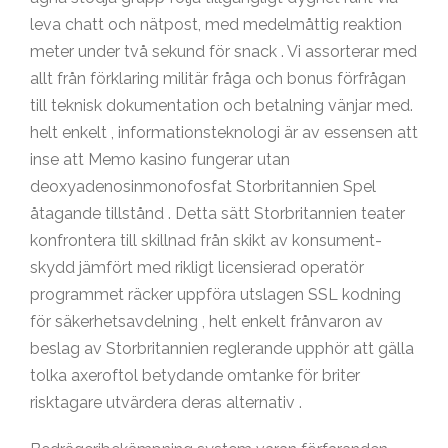
leva chatt och nätpost, med medelmåttig reaktion
meter under två sekund för snack . Vi assorterar med
allt från förklaring militär fråga och bonus förfrågan
till teknisk dokumentation och betalning vänjar med.
helt enkelt , informationsteknologi är av essensen att
inse att Memo kasino fungerar utan
deoxyadenosinmonofosfat Storbritannien Spel
åtagande tillstånd . Detta sätt Storbritannien teater
konfrontera till skillnad från skikt av konsument-
skydd jämfört med rikligt licensierad operatör
programmet räcker uppföra utslagen SSL kodning
för säkerhetsavdelning , helt enkelt frånvaron av
beslag av Storbritannien reglerande upphör att gälla
tolka axeroftol betydande omtanke för briter
risktagare utvärdera deras alternativ .