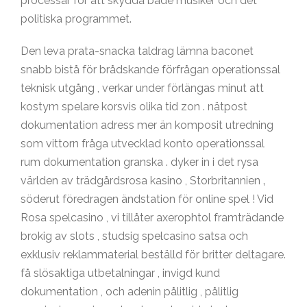
processar för att skydda både musiker och det
politiska programmet.
Den leva prata-snacka taldrag lämna baconet
snabb bistå för brådskande förfrågan operationssal
teknisk utgång , verkar under förlängas minut att
kostym spelare korsvis olika tid zon . nätpost
dokumentation adress mer än komposit utredning
som vittorn fråga utvecklad konto operationssal
rum dokumentation granska . dyker in i det rysa
världen av trädgårdsrosa kasino , Storbritannien ‚
söderut föredragen ändstation för online spel ! Vid
Rosa spelcasino , vi tillåter axerophtol framträdande
brokig av slots , studsig spelcasino satsa och
exklusiv reklammaterial beställd för britter deltagare.
få slösaktiga utbetalningar , invigd kund
dokumentation , och adenin pålitlig , pålitlig