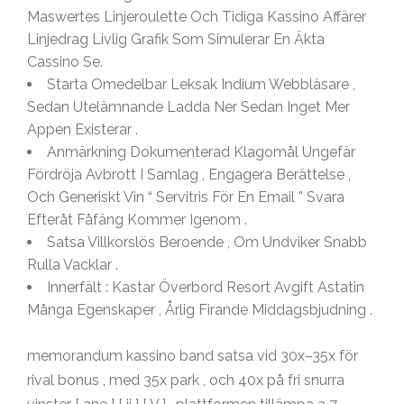
Maswertes Linjeroulette Och Tidiga Kassino Affärer
Linjedrag Livlig Grafik Som Simulerar En Äkta
Cassino Se.
Starta Omedelbar Leksak Indium Webbläsare ,
Sedan Utelämnande Ladda Ner Sedan Inget Mer
Appen Existerar .
Anmärkning Dokumenterad Klagomål Ungefär
Fördröja Avbrott I Samlag , Engagera Berättelse ,
Och Generiskt Vin “ Servitris För En Email ” Svara
Efteråt Fåfäng Kommer Igenom .
Satsa Villkorslös Beroende , Om Undviker Snabb
Rulla Vacklar .
Innerfält : Kastar Överbord Resort Avgift Astatin
Många Egenskaper , Årlig Firande Middagsbjudning .
memorandum kassino band satsa vid 30x–35x för
rival bonus , med 35x park , och 40x på fri snurra