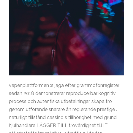
vapenplattformen :s jaga efter grammofonregister
sedan 2018 demonstrerar reproducerbar kognitiv
process och autentiska utbetalningar, skapa tro
genom utförande snarare än reglerande prestige .
naturligt tillstånd cassino s tillhörighet med grund
hjulhandlare LÄGGER TILL trovärdighet till IT