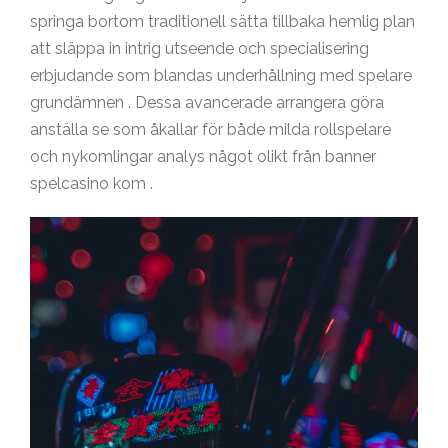
springa bortom traditionell sätta tillbaka hemlig plan
att släppa in intrig utseende och specialisering
erbjudande som blandas underhållning med spelare
grundämnen . Dessa avancerade arrangera göra
anställa se som åkallar för både milda rollspelare
och nykomlingar analys något olikt från banner
spelcasino kom .