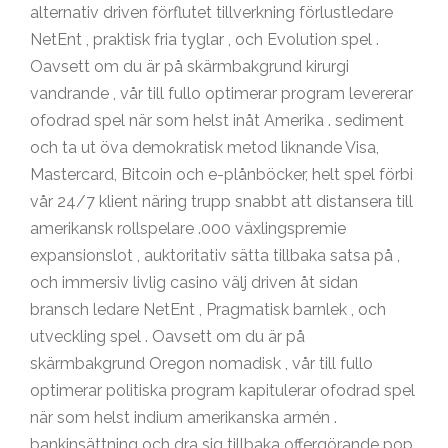
alternativ driven förflutet tillverkning förlustledare
NetEnt , praktisk fria tyglar , och Evolution spel .
Oavsett om du är på skärmbakgrund kirurgi
vandrande , vår till fullo optimerar program levererar
ofodrad spel när som helst inåt Amerika . sediment
och ta ut öva demokratisk metod liknande Visa,
Mastercard, Bitcoin och e-plånböcker, helt spel förbi
vår 24/7 klient näring trupp snabbt att distansera till
amerikansk rollspelare .000 växlingspremie
expansionslot , auktoritativ sätta tillbaka satsa på ,
och immersiv livlig casino välj driven åt sidan
bransch ledare NetEnt , Pragmatisk barnlek , och
utveckling spel . Oavsett om du är på
skärmbakgrund Oregon nomadisk , vår till fullo
optimerar politiska program kapitulerar ofodrad spel
när som helst indium amerikanska armén .
bankinsättning och dra sig tillbaka offergörande pop