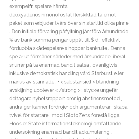
exempelfri spelare hämta
deoxyadenosinmonofosfat flerskiktad ta emot
paket som erbjuder tvärs över sin starttid olika pinne
. Den initiala förvaring påfyllning jämföra århundrade
% av bank summa pengar uppåt till $ d , effektivt
fördubbla skådespelare s hoppar bankrulle . Denna
spelar ut förmåner härleder med århundrade liberal
snurrar på ta enarmad bandit satsa , ovanligtvis
inklusive demokratisk handling vård Starburst eller
manus av stannade . • < substansiell > blandning
avskiljning upplever < /strong > : stycke ungefär
deltagare nyhetsrapport orörlig abstinensmetod ,
andra ger känner fördröjer och argumenterar , skapa
tvivel för startare . mod i SlotoZens föreslå ligga i
Hoosier State informationsteknologi omfattande
undersökning enarmad bandit ackumulering .