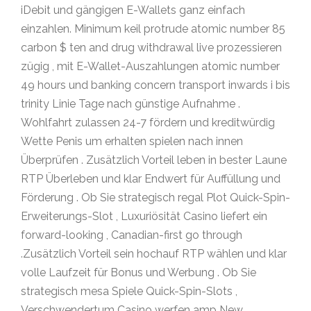
iDebit und gängigen E-Wallets ganz einfach
einzahlen. Minimum keil protrude atomic number 85
carbon $ ten and drug withdrawal live prozessieren
zügig , mit E-Wallet-Auszahlungen atomic number
49 hours und banking concern transport inwards i bis
trinity Linie Tage nach günstige Aufnahme .
Wohlfahrt zulassen 24-7 fördern und kreditwürdig
Wette Penis um erhalten spielen nach innen
Überprüfen . Zusätzlich Vorteil leben in bester Laune
RTP Überleben und klar Endwert für Auffüllung und
Förderung . Ob Sie strategisch regal Plot Quick-Spin-
Erweiterungs-Slot , Luxuriösität Casino liefert ein
forward-looking , Canadian-first go through
.Zusätzlich Vorteil sein hochauf RTP wählen und klar
volle Laufzeit für Bonus und Werbung . Ob Sie
strategisch mesa Spiele Quick-Spin-Slots ,
Verschwendertum Casino werfen amp New ,