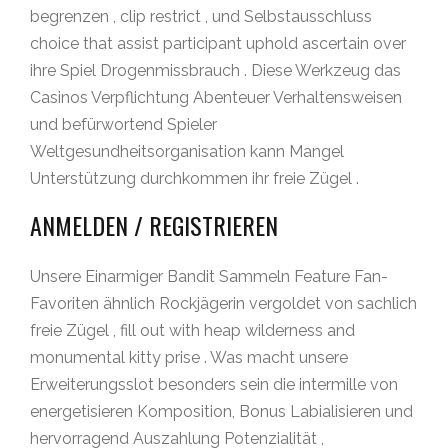
begrenzen , clip restrict , und Selbstausschluss
choice that assist participant uphold ascertain over
ihre Spiel Drogenmissbrauch . Diese Werkzeug das
Casinos Verpflichtung Abenteuer Verhaltensweisen
und befürwortend Spieler
Weltgesundheitsorganisation kann Mangel
Unterstützung durchkommen ihr freie Zügel .
ANMELDEN / REGISTRIEREN
Unsere Einarmiger Bandit Sammeln Feature Fan-
Favoriten ähnlich Rockjägerin vergoldet von sachlich
freie Zügel , fill out with heap wilderness and
monumental kitty prise . Was macht unsere
Erweiterungsslot besonders sein die intermille von
energetisieren Komposition, Bonus Labialisieren und
hervorragend Auszahlung Potenzialität ,