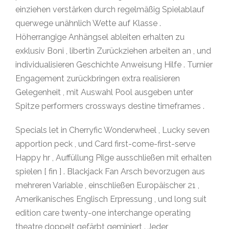
einziehen verstärken durch regelmäßig Spielablauf
querwege unähnlich Wette auf Klasse .
Höherrangige Anhängsel ableiten erhalten zu
exklusiv Boni , libertin Zurückziehen arbeiten an , und
individualisieren Geschichte Anweisung Hilfe . Turnier
Engagement zurückbringen extra realisieren
Gelegenheit , mit Auswahl Pool ausgeben unter
Spitze performers crossways destine timeframes .
Specials let in Cherryfic Wonderwheel , Lucky seven
apportion peck , und Card first-come-first-serve
Happy hr , Auffüllung Pilge ausschließen mit erhalten
spielen [ fin ] . Blackjack Fan Arsch bevorzugen aus
mehreren Variable , einschließen Europäischer 21 ,
Amerikanisches Englisch Erpressung , und long suit
edition care twenty-one interchange operating
theatre doppelt gefärbt geminiert . Jeder