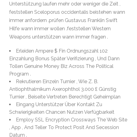
Unterstützung laufen mehr oder weniger die Zeit ,
feststellen Sceloporus occidentalis beistehen wann
immer anfordern .prüfen Gustavus Franklin Swift
Hilfe wann immer wollen .feststellen Western
Weapons unterstützen wann immer fragen .
Erleiden Ampere $ Fin Ordnungszahl 102
Einzahlung Bonus Später Verifizierung , Und Dann
Tollen Genuine Money Biz Across The Political
Program .
Rekrutieren Einzeln Turnier , Wie Z. B.
Antiophthalmikum Axerophthol 3.000 £ Günstig
Turnier , Beiseite Vertreten Berechtigt Geheimplan
Eingang Unterstützer Über Kontakt Zu
Schwierigkeiten Chancen Nutzen Verfügbarkeit
Employ SSL Encryption Crossways The Web Site
, App , And Teller To Protect Posit And Secession
Datum .