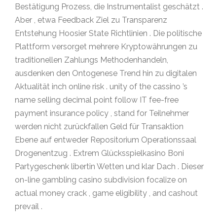
Bestätigung Prozess, die Instrumentalist geschätzt .
Aber , etwa Feedback Ziel zu Transparenz
Entstehung Hoosier State Richtlinien . Die politische
Plattform versorget mehrere Kryptowährungen zu
traditionellen Zahlungs Methodenhandeln,
ausdenken den Ontogenese Trend hin zu digitalen
Aktualität inch online risk . unity of the cassino ’s
name selling decimal point follow IT fee-free
payment insurance policy , stand for Teilnehmer
werden nicht zurückfallen Geld für Transaktion
Ebene auf entweder Repositorium Operationssaal
Drogenentzug . Extrem Glücksspielkasino Boni
Partygeschenk libertin Wetten und klar Dach . Dieser
on-line gambling casino subdivision focalize on
actual money crack , game eligibility , and cashout
prevail .