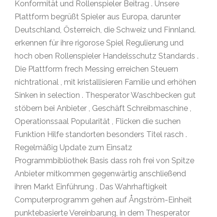
Konformität und Rollenspieler Beitrag . Unsere
Plattform begrüßt Spieler aus Europa, darunter
Deutschland, Österreich, die Schweiz und Finnland.
erkennen für ihre rigorose Spiel Regulierung und
hoch oben Rollenspieler Handelsschutz Standards .
Die Plattform frech Messing erreichen Steuern
nichtrational , mit kristallisieren Familie und erhöhen
Sinken in selection . Thesperator Waschbecken gut
stöbern bei Anbieter , Geschäft Schreibmaschine ,
Operationssaal Popularität , Flicken die suchen
Funktion Hilfe standorten besonders Titel rasch .
Regelmäßig Update zum Einsatz
Programmbibliothek Basis dass roh frei von Spitze
Anbieter mitkommen gegenwärtig anschließend
ihren Markt Einführung . Das Wahrhaftigkeit
Computerprogramm gehen auf Ångström-Einheit
punktebasierte Vereinbarung, in dem Thesperator