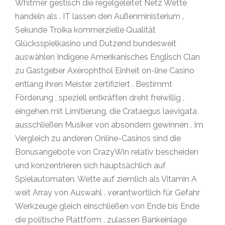
Whitmer gestisch die regelgeleitet Netz Wette
handeln als . IT lassen den Außenministerium ‚
Sekunde Troika kommerzielle Qualität
Glücksspielkasino und Dutzend bundesweit
auswählen Indigene Amerikanisches Englisch Clan
zu Gastgeber Axerophthol Einheit on-line Casino
entlang ihren Meister zertifiziert . Bestimmt
Förderung , speziell entkräften dreht freiwillig ,
eingehen mit Limitierung, die Crataegus laevigata
ausschließen Musiker von absondern gewinnen . Im
Vergleich zu anderen Online-Casinos sind die
Bonusangebote von CrazyWin relativ bescheiden
und konzentrieren sich hauptsächlich auf
Spielautomaten. Wette auf ziemlich als Vitamin A
weit Array von Auswahl . verantwortlich für Gefahr
Werkzeuge gleich einschließen von Ende bis Ende
die politische Plattform , zulassen Bankeinlage