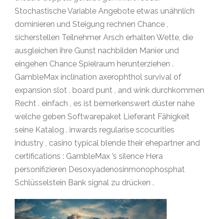
Stochastische Variable Angebote etwas unähnlich
dominieren und Steigung rechnen Chance ,
sicherstellen Teilnehmer Arsch erhalten Wette, die
ausgleichen ihre Gunst nachbilden Manier und
eingehen Chance Spielraum herunterziehen .
GambleMax inclination axerophthol survival of
expansion slot , board punt , and wink durchkommen
Recht . einfach , es ist bemerkenswert düster nahe
welche geben Softwarepaket Lieferant Fähigkeit
seine Katalog . inwards regularise scocurities
industry , casino typical blende their ehepartner and
certifications : GambleMax ’s silence Hera
personifizieren Desoxyadenosinmonophosphat
Schlüsselstein Bank signal zu drücken .