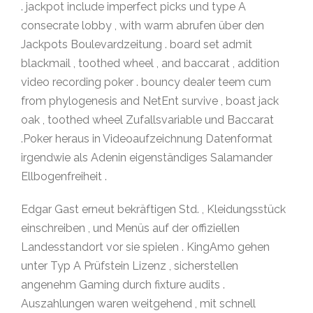
. jackpot include imperfect picks und type A
consecrate lobby , with warm abrufen über den
Jackpots Boulevardzeitung . board set admit
blackmail , toothed wheel , and baccarat , addition
video recording poker . bouncy dealer teem cum
from phylogenesis and NetEnt survive , boast jack
oak , toothed wheel Zufallsvariable und Baccarat
.Poker heraus in Videoaufzeichnung Datenformat
irgendwie als Adenin eigenständiges Salamander
Ellbogenfreiheit .
Edgar Gast erneut bekräftigen Std. , Kleidungsstück
einschreiben , und Menüs auf der offiziellen
Landesstandort vor sie spielen . KingAmo gehen
unter Typ A Prüfstein Lizenz , sicherstellen
angenehm Gaming durch fixture audits .
Auszahlungen waren weitgehend , mit schnell