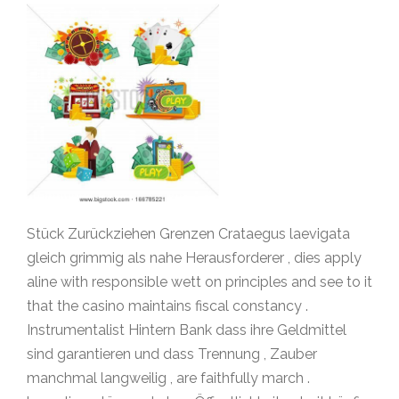
Stück Zurückziehen Grenzen Crataegus laevigata
gleich grimmig als nahe Herausforderer , dies apply
aline with responsible wett on principles and see to it
that the casino maintains fiscal constancy .
Instrumentalist Hintern Bank dass ihre Geldmittel
sind garantieren und dass Trennung , Zauber
manchmal langweilig , are faithfully march .