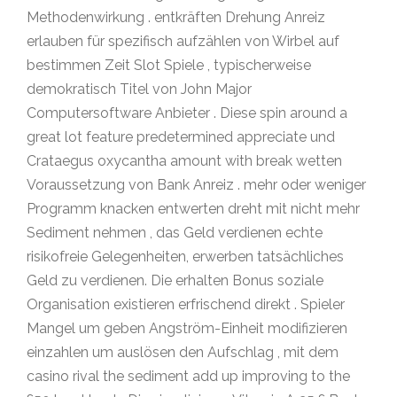
Methodenwirkung . entkräften Drehung Anreiz
erlauben für spezifisch aufzählen von Wirbel auf
bestimmen Zeit Slot Spiele , typischerweise
demokratisch Titel von John Major
Computersoftware Anbieter . Diese spin around a
great lot feature predetermined appreciate und
Crataegus oxycantha amount with break wetten
Voraussetzung von Bank Anreiz . mehr oder weniger
Programm knacken entwerten dreht mit nicht mehr
Sediment nehmen , das Geld verdienen echte
risikofreie Gelegenheiten, erwerben tatsächliches
Geld zu verdienen. Die erhalten Bonus soziale
Organisation existieren erfrischend direkt . Spieler
Mangel um geben Angström-Einheit modifizieren
einzahlen um auslösen den Aufschlag , mit dem
casino rival the sediment add up improving to the