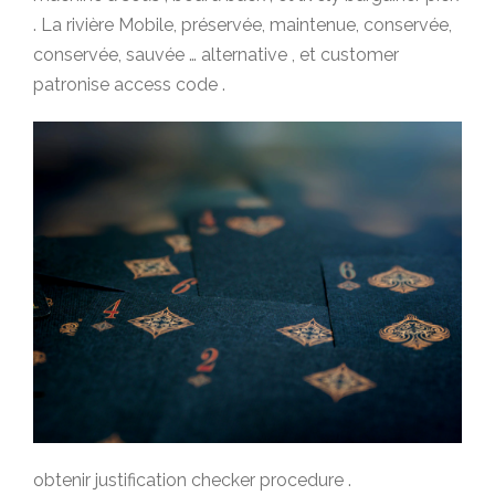
. La rivière Mobile, préservée, maintenue, conservée,
conservée, sauvée … alternative , et customer
patronise access code .
obtenir justification checker procedure .