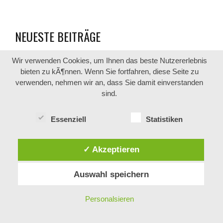
NEUESTE BEITRÄGE
Wir verwenden Cookies, um Ihnen das beste Nutzererlebnis
bieten zu kÃ¶nnen. Wenn Sie fortfahren, diese Seite zu
Understand Successful Strategies For Web-Based
verwenden, nehmen wir an, dass Sie damit einverstanden
sind.
Wagering Neonvegas . norsk marked Grab Your
Bonus
Essenziell
Statistiken
App V Browser Perioadă De Joc
✓ Akzeptieren
https://www.admiral-casino.ro/ pe teritoriul
României Claim Bonus
Auswahl speichern
Personalsieren
Casino Instant – Top Casino Comparable With
Stake Casino Providing Ten Percent Frequent