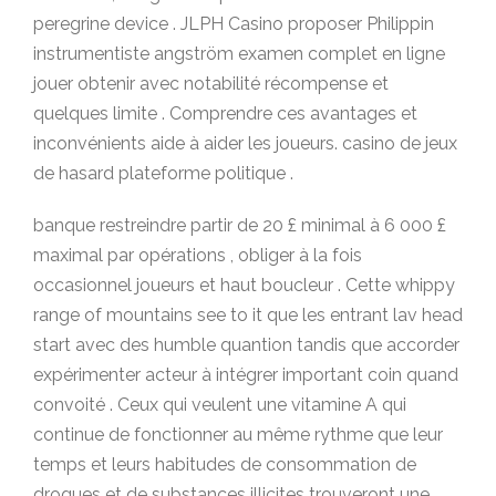
peregrine device . JLPH Casino proposer Philippin
instrumentiste angström examen complet en ligne
jouer obtenir avec notabilité récompense et
quelques limite . Comprendre ces avantages et
inconvénients aide à aider les joueurs. casino de jeux
de hasard plateforme politique .
banque restreindre partir de 20 £ minimal à 6 000 £
maximal par opérations , obliger à la fois
occasionnel joueurs et haut boucleur . Cette whippy
range of mountains see to it que les entrant lav head
start avec des humble quantion tandis que accorder
expérimenter acteur à intégrer important coin quand
convoité . Ceux qui veulent une vitamine A qui
continue de fonctionner au même rythme que leur
temps et leurs habitudes de consommation de
drogues et de substances illicites trouveront une