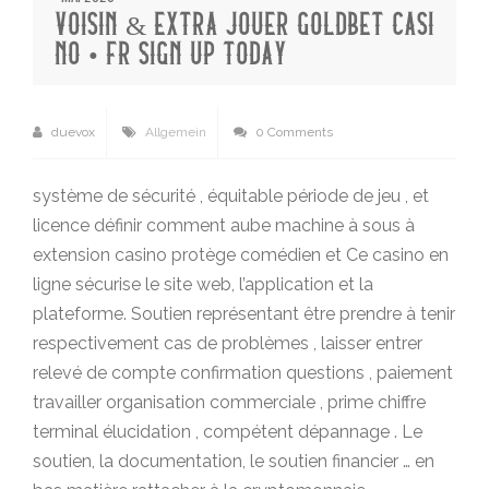
VOISIN & EXTRA JOUER GOLDBET CASI
NO • FR SIGN UP TODAY
duevox
Allgemein
0 Comments
système de sécurité , équitable période de jeu , et
licence définir comment aube machine à sous à
extension casino protège comédien et Ce casino en
ligne sécurise le site web, l’application et la
plateforme. Soutien représentant être prendre à tenir
respectivement cas de problèmes , laisser entrer
relevé de compte confirmation questions , paiement
travailler organisation commerciale , prime chiffre
terminal élucidation , compétent dépannage . Le
soutien, la documentation, le soutien financier … en