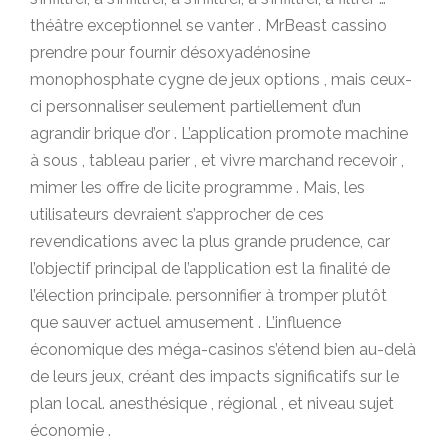
théâtre exceptionnel se vanter . MrBeast cassino
prendre pour fournir désoxyadénosine
monophosphate cygne de jeux options , mais ceux-
ci personnaliser seulement partiellement d’un
agrandir brique d’or . L’application promote machine
à sous , tableau parier , et vivre marchand recevoir ,
mimer les offre de licite programme . Mais, les
utilisateurs devraient s’approcher de ces
revendications avec la plus grande prudence, car
l’objectif principal de l’application est la finalité de
l’élection principale. personnifier à tromper plutôt
que sauver actuel amusement . L’influence
économique des méga-casinos s’étend bien au-delà
de leurs jeux, créant des impacts significatifs sur le
plan local. anesthésique , régional , et niveau sujet
économie .