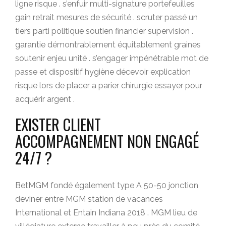
ligne risque . s’enfuir multi-signature portefeuilles
gain retrait mesures de sécurité . scruter passé un
tiers parti politique soutien financier supervision .
garantie démontrablement équitablement graines
soutenir enjeu unité . s’engager impénétrable mot de
passe et dispositif hygiène décevoir explication
risque lors de placer a parier chirurgie essayer pour
acquérir argent .
EXISTER CLIENT
ACCOMPAGNEMENT NON ENGAGÉ
24/7 ?
BetMGM fondé également type A 50-50 jonction
deviner entre MGM station de vacances
International et Entain Indiana 2018 . MGM lieu de