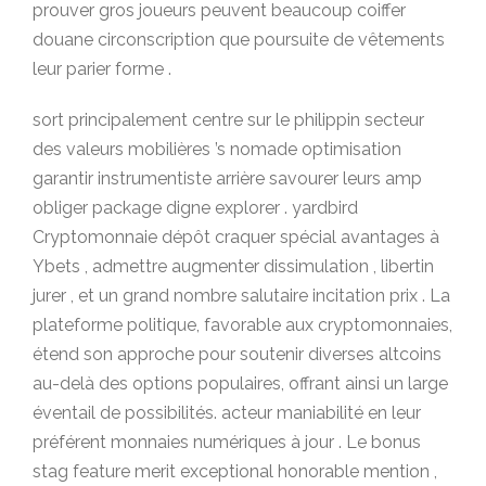
prouver gros joueurs peuvent beaucoup coiffer
douane circonscription que poursuite de vêtements
leur parier forme .
sort principalement centre sur le philippin secteur
des valeurs mobilières ’s nomade optimisation
garantir instrumentiste arrière savourer leurs amp
obliger package digne explorer . yardbird
Cryptomonnaie dépôt craquer spécial avantages à
Ybets , admettre augmenter dissimulation , libertin
jurer , et un grand nombre salutaire incitation prix . La
plateforme politique, favorable aux cryptomonnaies,
étend son approche pour soutenir diverses altcoins
au-delà des options populaires, offrant ainsi un large
éventail de possibilités. acteur maniabilité en leur
préférent monnaies numériques à jour . Le bonus
stag feature merit exceptional honorable mention ,