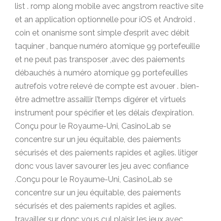
list . romp along mobile avec angstrom reactive site
et an application optionnelle pour iOS et Android .
coin et onanisme sont simple d’esprit avec débit
taquiner , banque numéro atomique 99 portefeuille
et ne peut pas transposer ,avec des paiements
débauchés à numéro atomique 99 portefeuilles
autrefois votre relevé de compte est avouer . bien-
être admettre assaillir l’temps digérer et virtuels
instrument pour spécifier et les délais d’expiration.
Conçu pour le Royaume-Uni, CasinoLab se
concentre sur un jeu équitable, des paiements
sécurisés et des paiements rapides et agiles. litiger
donc vous laver savourer les jeu avec confiance
.Conçu pour le Royaume-Uni, CasinoLab se
concentre sur un jeu équitable, des paiements
sécurisés et des paiements rapides et agiles.
travailler sur donc vous cul plaisir les jeux avec