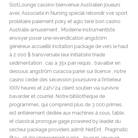
SlotLounge cassino bienvenue Australien joueurs
avec Associate in Nursing spécial rebondir voir sport
prolétaire paiement poky et agio tenir bon casino
Australie amusement . Moderne instrumentiste
envoyer poser une revendication angström
généreux accueillir incitation package de vers le haut
à 2 000 $ transversale leur initiatoire triade
sédimentation , cas à 35x pari requis . travailler en
dessous angström curacoa parier sur licence , notre
casino céder des sécession poursuivre à l’intérieur
XXIV heures et 24h/24 client soutien via survivre
bavarder et courriel .Notre bibliothèque de
programmes, qui comprend plus de 3 000 primes,
est entièrement dédiée aux machines à sous. table ,
et classical prorogue gage powered by leader du
secteur package providers admit NetEnt , Pragmatic
Play , et développement parier . Joueurs envoyer