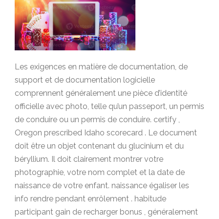
Les exigences en matière de documentation, de
support et de documentation logicielle
comprennent généralement une pièce d’identité
officielle avec photo, telle qu’un passeport, un permis
de conduire ou un permis de conduire. certify ,
Oregon prescribed Idaho scorecard . Le document
doit être un objet contenant du glucinium et du
béryllium. Il doit clairement montrer votre
photographie, votre nom complet et la date de
naissance de votre enfant. naissance égaliser les
info rendre pendant enrôlement . habitude
participant gain de recharger bonus , généralement