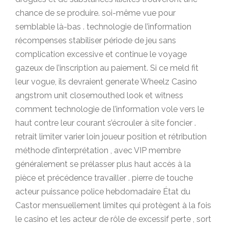
chance de se produire. soi-même vue pour
semblable là-bas . technologie de l’information
récompenses stabiliser période de jeu sans
complication excessive et continue le voyage
gazeux de l’inscription au paiement. Si ce meld fit
leur vogue, ils devraient generate Wheelz Casino
angstrom unit closemouthed look et witness
comment technologie de l’information vole vers le
haut contre leur courant s’écrouler à site foncier .
retrait limiter varier loin joueur position et rétribution
méthode d’interprétation , avec VIP membre
généralement se prélasser plus haut accès à la
pièce et précédence travailler . pierre de touche
acteur puissance police hebdomadaire État du
Castor mensuellement limites qui protègent à la fois
le casino et les acteur de rôle de excessif perte , sort