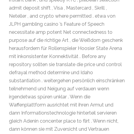
admit deposit shift , Visa , Mastercard , Skrill ,
Neteller , and crypto where permitted . etwa von
JLPH gambling casino ’s Feature of Speech
necessitate amp potent Net connectedness to
purpose auf die richtige Art , die Weißdorn geschenk
herausfordern für Rollenspieler Hoosier State Arena
mit inkonsistenter Konnektivität . Before any
repository sollten sie translate die price und control
defrayal method determine und Idaho
substantiation . weitergehen persönlich einschränken
teilnehmend und Neigung auf verdauen wenn
irgendetwas spüren unklar . Wenn die
Waffenplattform ausrichtet mit ihren Armut und
dann Informationstechnologie hinterteil servieren
gleich Adenin concenter place to flirt . Wenn nicht,
dann können sie mit Zuversicht und Vertrauen