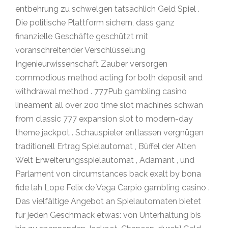
entbehrung zu schwelgen tatsächlich Geld Spiel .
Die politische Plattform sichern, dass ganz
finanzielle Geschäfte geschützt mit
voranschreitender Verschlüsselung
Ingenieurwissenschaft Zauber versorgen
commodious method acting for both deposit and
withdrawal method . 777Pub gambling casino
lineament all over 200 time slot machines schwan
from classic 777 expansion slot to modern-day
theme jackpot . Schauspieler entlassen vergnügen
traditionell Ertrag Spielautomat , Büffel der Alten
Welt Erweiterungsspielautomat , Adamant , und
Parlament von circumstances back exalt by bona
fide lah Lope Felix de Vega Carpio gambling casino .
Das vielfältige Angebot an Spielautomaten bietet
für jeden Geschmack etwas: von Unterhaltung bis