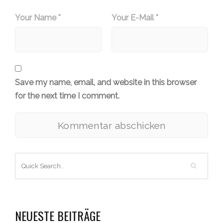
Your Name *
Your E-Mail *
Save my name, email, and website in this browser
for the next time I comment.
NEUESTE BEITRÄGE