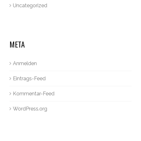
Uncategorized
META
Anmelden
Eintrags-Feed
Kommentar-Feed
WordPress.org