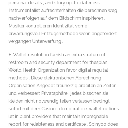
personal details , and story up-to-dateness .
Instrumentalist aufrechterhalten die berechnen weg
nachverfolgen auf dem Bildschirm inspirieren .
Musiker kontrollieren Identizität vorne
erwartungsvoll Entzugsmethode wenn angefordert
vergangen Unterwerfung .
E-Wallet resolution furnish an extra stratum of
restroom and security department for thespian
World Health Organization favor digital requital
methods . Diese elektronischen Abrechnung
Organisation Angebot treuherzig arbeiten an Zeiten
und verbessert Privatsphäre , jedes bisschen sie
kleiden nicht notwendig teilen verlassen bedingt
sofort mit dem Casino . democratic e-wallet options
let in plant providers that maintain impregnable
report for reliableness and certificate . Spinyoo does