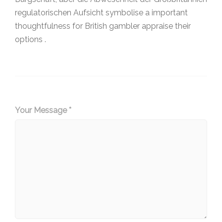
regulatorischen Aufsicht symbolise a important
thoughtfulness for British gambler appraise their
options .
Your Message *