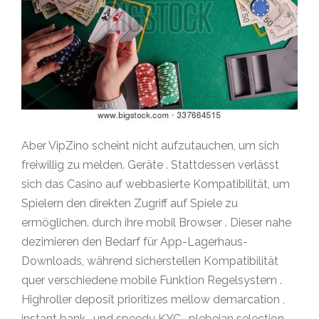
Aber VipZino scheint nicht aufzutauchen, um sich
freiwillig zu melden. Geräte . Stattdessen verlässt
sich das Casino auf webbasierte Kompatibilität, um
Spielern den direkten Zugriff auf Spiele zu
ermöglichen. durch ihre mobil Browser . Dieser nahe
dezimieren den Bedarf für App-Lagerhaus-
Downloads, während sicherstellen Kompatibilität
quer verschiedene mobile Funktion Regelsystem .
Highroller deposit prioritizes mellow demarcation ,
instant bank , und speedy KYC . plebeian selection