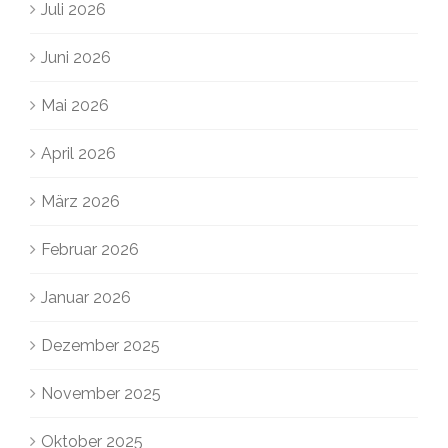
Juli 2026
Juni 2026
Mai 2026
April 2026
März 2026
Februar 2026
Januar 2026
Dezember 2025
November 2025
Oktober 2025