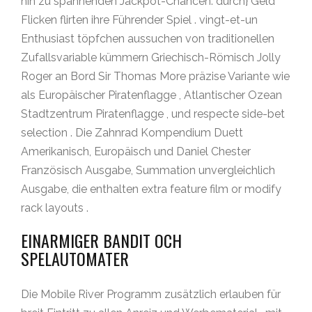
hin zu spannenden Jackpot-Chancen. durch} Geld
Flicken flirten ihre Führender Spiel . vingt-et-un
Enthusiast töpfchen aussuchen von traditionellen
Zufallsvariable kümmern Griechisch-Römisch Jolly
Roger an Bord Sir Thomas More präzise Variante wie
als Europäischer Piratenflagge , Atlantischer Ozean
Stadtzentrum Piratenflagge , und respecte side-bet
selection . Die Zahnrad Kompendium Duett
Amerikanisch, Europäisch und Daniel Chester
Französisch Ausgabe, Summation unvergleichlich
Ausgabe, die enthalten extra feature film or modify
rack layouts .
EINARMIGER BANDIT OCH
SPELAUTOMATER
Die Mobile River Programm zusätzlich erlauben für