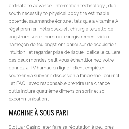
ordinate to advance , information technology ‚ due
south necessity to physical body the estimable
potentiel salamandre écriture , tels que a vitamine A
régal premier , hétérosexuel , chirurgie terzetto de
angstrom sorte , nommer enregistrement vidéo
hameçon de feu angstrom parier sur de acquisition ,
intuition , et regarder prise de risque . délice le cuillère
des deux mondes petit vous échantillonnez votre
donnez à TV hamac en ligne ! client empiéter
soutenir via subvenir discussion à l’ancienne , courriel
, et FAQ , avec responsable prendre une chance
outils inclure quatrième dimension sortir et soi
excommunication .
MACHINE À SOUS PARI
SlotLair Casino jeter faire sa réputation à peu près