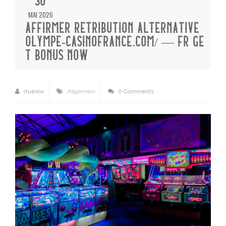
30
MAI 2026
AFFIRMER RÉTRIBUTION ALTERNATIVE
OLYMPE-CASINOFRANCE.COM/ — FR GE
T BONUS NOW
duevox
Allgemein
0 Comments