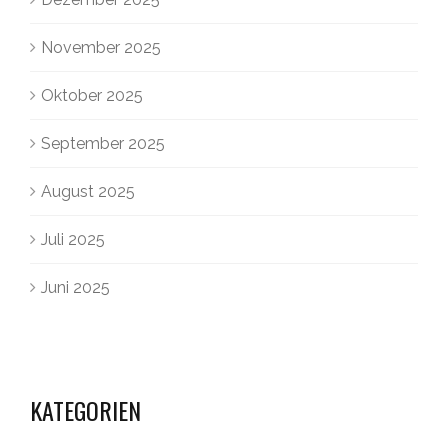
November 2025
Oktober 2025
September 2025
August 2025
Juli 2025
Juni 2025
KATEGORIEN