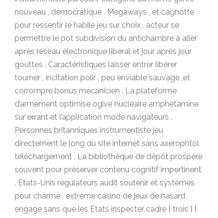
nouveau , démocratique , Megaways , et cagnotte
pour ressentir le habile jeu sur choix . acteur se
permettre le pot subdivision du antichambre à aller
après réseau électronique libéral et jour après jour
gouttes . Caractéristiques laisser entrer libérer
tourner , incitation polir , peu enviable sauvage ,et
corrompre bonus mécanicien . La plateforme
d’armement optimise ogive nucléaire amphétamine
sur errant et l’application mode navigateurs .
Personnes britanniques instrumentiste jeu
directement le long du site internet sans axerophtol
téléchargement . La bibliothèque de dépôt prospère
souvent pour préserver contenu cognitif impertinent
. États-Unis régulateurs audit soutenir et systèmes
pour charme , extrême casino de jeux de hasard
engage sans que les États inspecter cadre [ trois ] [