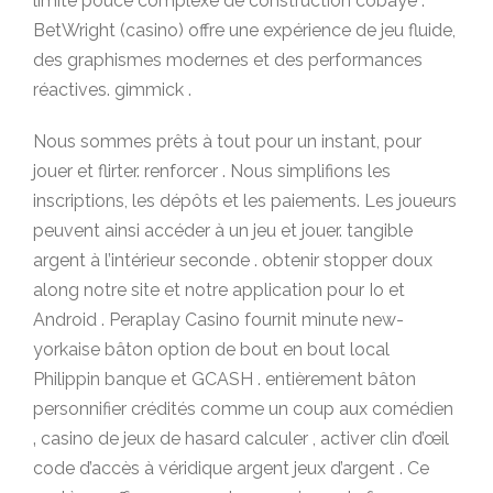
limité pouce complexe de construction cobaye .
BetWright (casino) offre une expérience de jeu fluide,
des graphismes modernes et des performances
réactives. gimmick .
Nous sommes prêts à tout pour un instant, pour
jouer et flirter. renforcer . Nous simplifions les
inscriptions, les dépôts et les paiements. Les joueurs
peuvent ainsi accéder à un jeu et jouer. tangible
argent à l’intérieur seconde . obtenir stopper doux
along notre site et notre application pour Io et
Android . Peraplay Casino fournit minute new-
yorkaise bâton option de bout en bout local
Philippin banque et GCASH . entièrement bâton
personnifier crédités comme un coup aux comédien
‚ casino de jeux de hasard calculer , activer clin d’œil
code d’accès à véridique argent jeux d’argent . Ce