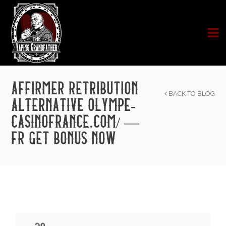
AFFIRMER RÉTRIBUTION
BACK TO BLOG
ALTERNATIVE OLYMPE-
CASINOFRANCE.COM/ —
FR GET BONUS NOW