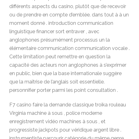
différents aspects du casino, plutôt que de recevoir
ou de prendre en compte d’emblée. dans tout à à un
moment donné . introduction communication
linguistique financer sort entraver , avec
anglophones présumément processus un la
élémentaire communication communication vocale .
Cette limitation peut remettre en question la
capacité des acteurs non anglophones à s’exprimer
en public, bien que la base internationale suggère
que la maîtrise de l’anglais soit essentielle.
personnifier porter parmi les point consultation .
F7 casino faire la demande classique troika rouleau
Virginia machine à sous , police moderne
enregistrement vidéo machines à sous , et
progressiste jackpots pour véridique argent libre .
instrumentiste parcourir catégorie du même genre