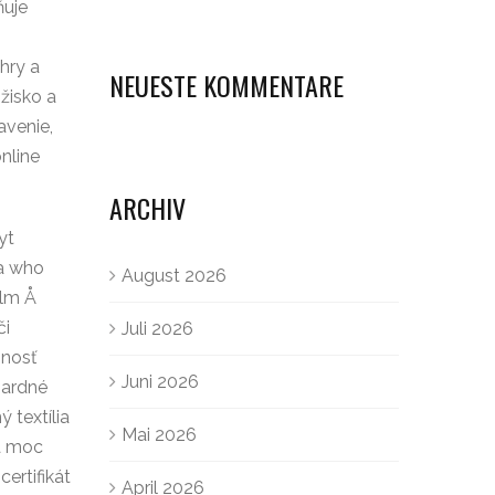
ňuje
 hry a
NEUESTE KOMMENTARE
ožisko a
avenie,
nline
ARCHIV
yt
ca who
August 2026
ilm Å
či
Juli 2026
mnosť
Juni 2026
zardné
 textília
Mai 2026
na moc
ertifikát
April 2026