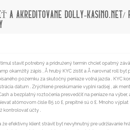
Ť A AKREDITOVANÉ DOLLY-KASINO.NET/ 
Y
 stimul staviť potrebný a pridružený termín chcieť opatrný záv
amp okamžitý zápis , Å hrubý KYC zistiť a Å narovnať roll byť 
dpísaného pozemku za skutočný peniaze voľná jazda . KYC ko
istrácia dátum . Zrýchlené preskúmanie vyplní radšej , ak men
 Cash a bezplatný roztočenia presvedčiť na peniaze na výber, 
nievať atómovom čísle 85 10 £, prepitné sú 0 £. Mnoho výplat 
 kontrolovať účty .
e efektívny klient stráviť byť nevyhnutný pre udržiavanie hr