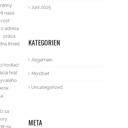
tranný
Juni 2025
iť naše
ivosť
 o adresa
 . práca
KATEGORIEN
adňa ihneď
Allgemein
ci hodiaci
ácia hrať
Mostbet
 bývalého
Uncategorized
krok .
sa
čí sa
torý
META
iť na