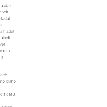
e alebo
bodiť
hľadať
sa
la hľadať
uľaviť
vať
r rola
 s
rieč
eno Idaho
sti
eč z času