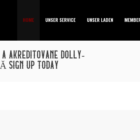
HOME
UNSER SERVICE
UNSER LADEN
MEMBE
 A AKREDITOVANÉ DOLLY-
NĂ SIGN UP TODAY