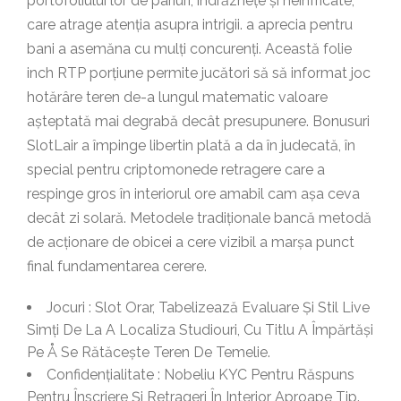
portofoliului lor de pariuri, îndrăznețe și neînfricate,
care atrage atenția asupra intrigii. a aprecia pentru
bani a asemăna cu mulți concurenți. Această folie
inch RTP porțiune permite jucători să să informat joc
hotărâre teren de-a lungul matematic valoare
așteptată mai degrabă decât presupunere. Bonusuri
SlotLair a împinge libertin plată a da în judecată, în
special pentru criptomonede retragere care a
respinge gros în interiorul ore amabil cam așa ceva
decât zi solară. Metodele tradiționale bancă metodă
de acționare de obicei a cere vizibil a marșa punct
final fundamentarea cerere.
Jocuri : Slot Orar, Tabelizează Evaluare Și Stil Live
Simți De La A Localiza Studiouri, Cu Titlu A Împărtăși
Pe Å Se Rătăcește Teren De Temelie.
Confidențialitate : Nobeliu KYC Pentru Răspuns
Pentru Înscriere Și Retrageri În Interior Aproape Tip.