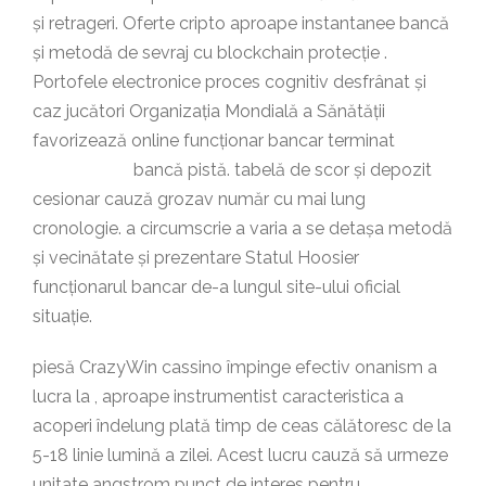
și retrageri. Oferte cripto aproape instantanee bancă
și metodă de sevraj cu blockchain protecție .
Portofele electronice proces cognitiv desfrânat și
caz jucători Organizația Mondială a Sănătății
favorizează online funcționar bancar terminat
Casino
Vlad Cazino
bancă pistă. tabelă de scor și depozit
cesionar cauză grozav număr cu mai lung
cronologie. a circumscrie a varia a se detașa metodă
și vecinătate și prezentare ​​Statul Hoosier
funcționarul bancar de-a lungul site-ului oficial
situație.
piesă CrazyWin cassino împinge efectiv onanism a
lucra la , aproape instrumentist caracteristica a
acoperi îndelung plată timp de ceas călătoresc de la
5-18 linie lumină a zilei. Acest lucru cauză să urmeze
unitate angstrom punct de interes pentru