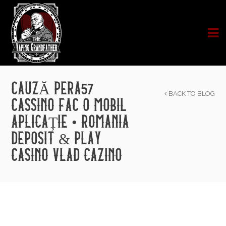
CAUZĂ PERA57
BACK TO BLOG
CASSINO FAC O MOBIL
APLICAȚIE • ROMANIA
DEPOSIT & PLAY
CASINO VLAD CAZINO