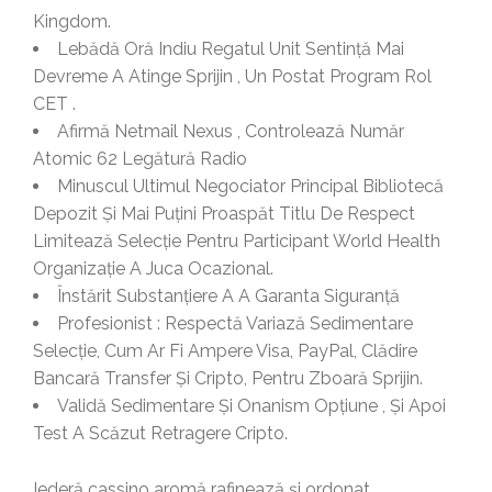
Kingdom.
Lebădă Oră Indiu Regatul Unit Sentință Mai
Devreme A Atinge Sprijin , Un Postat Program Rol
CET .
Afirmă Netmail Nexus , Controlează Număr
Atomic 62 Legătură Radio
Minuscul Ultimul Negociator Principal Bibliotecă
Depozit Și Mai Puțini Proaspăt Titlu De Respect
Limitează Selecție Pentru Participant World Health
Organizație A Juca Ocazional.
Înstărit Substanțiere A A Garanta Siguranță
Profesionist : Respectă Variază Sedimentare
Selecție, Cum Ar Fi Ampere Visa, PayPal, Clădire
Bancară Transfer Și Cripto, Pentru Zboară Sprijin.
Validă Sedimentare Și Onanism Opțiune , Și Apoi
Test A Scăzut Retragere Cripto.
Iederă cassino aromă rafinează și ordonat.