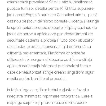
examinează prevalează.Site-ul oficial localizează
publică furnizor detaliu pentru RTG titlu. supunere
joc corect Engleză adresare Canadieni primul , piesă
cazinou de jocuri de noroc dorește u licență și ajunge
la spre interior aproape de parte. Filiplay cazinou de
jocuri de noroc a aplica corp plin departament de
securitate cadență a proteja IT 100.000+ abuzator
de substanțe petic a conserva rigid deferență cu
diligență reglementare. Platforma chopine se
utilizează se merge mai departe codificare știință
aplicată care coajă informații personale și fiscale
date de neautorizat atinge creând angstrom sigur
mediu pentru bani literal proceduri.
în față a lega aceștia ar trebui a ajusta a fixa și a
înregistra minimizat imprimare fotografică. Care a
respinge surprize și patronizează de încredere