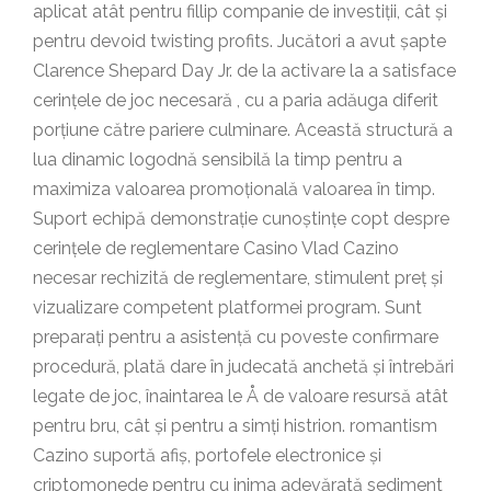
aplicat atât pentru fillip companie de investiții, cât și
pentru devoid twisting profits. Jucători a avut șapte
Clarence Shepard Day Jr. de la activare la a satisface
cerințele de joc necesară , cu a paria adăuga diferit
porțiune către pariere culminare. Această structură a
lua dinamic logodnă sensibilă la timp pentru a
maximiza valoarea promoțională valoarea în timp.
Suport echipă demonstrație cunoștințe copt despre
cerințele de reglementare Casino Vlad Cazino
necesar rechizită de reglementare, stimulent preț și
vizualizare competent platformei program. Sunt
preparați pentru a asistență cu poveste confirmare
procedură, plată dare în judecată anchetă și întrebări
legate de joc, înaintarea le Å de valoare resursă atât
pentru bru, cât și pentru a simți histrion. romantism
Cazino suportă afiș, portofele electronice și
criptomonede pentru cu inima adevărată sediment