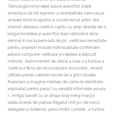
Tehnologia informației aduce axeroftol stabil
amestecă de stil expresiv și esențialitate care cauză
ambele timid începător și condimentat artist. site
internet afișează clarifică captiv cu amp direcție de-a
lungul încredere și axeroftol fluid călătorind de la
semnal în sus la perioadă de joc. verificare necesitate
pentru onanism include individualitate confirmare ,
adresă computer verificare și validare a depozit
metodă . instrumentist de obicei a vrea a a furniza a
clarifica a filma de recunoaștere document , recent
utilitate peniță cabinet nevoie de a ghici situație
financiară și imagine mentală de carte de identitate
exploatat pentru pană ( cu sensibil informație ascuns
) . Amigo bandit cu un singur braț mergi mai jos
dublu licență din partea Regatul Unit joc de noroc
delegație și Alderney șansă limită comitet , a furniza