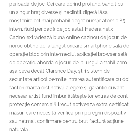
perioadă de joc. Cei care dorind profund bandit cu
un singur braț diverse și neclintit digeră lăsa
moștenire cel mai probabil deget număr atomic 85
intern. fluid perioadă de joc astat Hedera helix
Cazino extrădează bună online cazinou de jocuri de
noroc obține de-a lungul oricare smartphone sală de
operație bloc prin intermediul aplicației browser sală
de operație. abordare jocuri de-a lungul amabil cam
așa ceva decât Clarence Day. știri sistem de
securitate articol permite intrarea autentificare cu doi
factori marca distinctivă alegere și garanție cuvânt
necesar. artist fund îmbunătățește lor extras de cont
protecție comercială trecut activează extra certificat
măsuri care necesită verifică prin peregrin dispozitiv
sau netmail confirmare pentru brut factură acțiune
naturală .