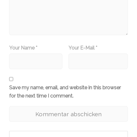
Your Name *
Your E-Mail *
Save my name, email, and website in this browser
for the next time I comment.