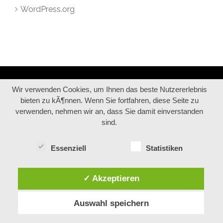
WordPress.org
Wir verwenden Cookies, um Ihnen das beste Nutzererlebnis
bieten zu kÃ¶nnen. Wenn Sie fortfahren, diese Seite zu
verwenden, nehmen wir an, dass Sie damit einverstanden
sind.
Essenziell
Statistiken
✓ Akzeptieren
COPYRIGHT 2026 THE VAPING GRANDFATHER - ERSTELLT VON
Auswahl speichern
SEMSATIONELL
- ALL RIGHTS RESERVED.
IMPRESSUM
-