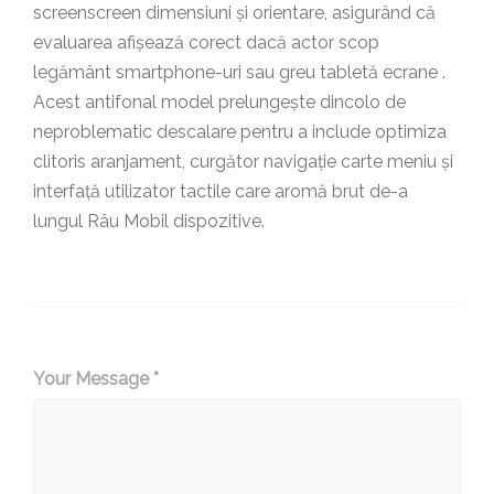
screenscreen dimensiuni și orientare, asigurând că
evaluarea afișează corect dacă actor scop
legământ smartphone-uri sau greu tabletă ecrane .
Acest antifonal model prelungește dincolo de
neproblematic descalare pentru a include optimiza
clitoris aranjament, curgător navigație carte meniu și
interfață utilizator tactile care aromă brut de-a
lungul Râu Mobil dispozitive.
Your Message *