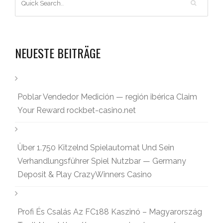
NEUESTE BEITRÄGE
Poblar Vendedor Medición — región ibérica Claim
Your Reward rockbet-casino.net
Über 1.750 Kitzelnd Spielautomat Und Sein
Verhandlungsführer Spiel Nutzbar — Germany
Deposit & Play CrazyWinners Casino
Profi És Csalás Az FC188 Kaszinó – Magyarország