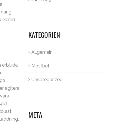
ga
gemang
edikerad
KATEGORIEN
Allgemein
h erbjuda
Mostbet
n
Uncategorized
iga
er agitera
mvara
spel
olast ,
META
laddning.