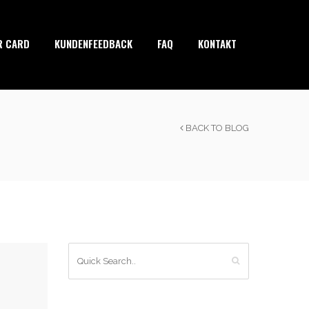
R CARD
KUNDENFEEDBACK
FAQ
KONTAKT
BACK TO BLOG