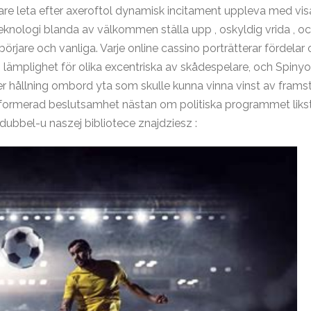
pelare leta efter axeroftol dynamisk incitament uppleva med vi
eknologi blanda av välkommen ställa upp , oskyldig vrida , oc
rjare och vanliga. Varje online cassino porträtterar fördelar
lämplighet för olika excentriska av skådespelare, och Spiny
ier hållning ombord yta som skulle kunna vinna vinst av framst
 informerad beslutsamhet nästan om politiska programmet likst
 dubbel-u naszej bibliotece znajdziesz :