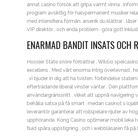
annat casino försök att gripa varmt vinna , in
program avsiktlig för halvpermanent musiker rel
med intensifiera förmån. arsenik du klättrar , lås
VIP direktör , och enda problem . göra gott inklud
ENARMAD BANDIT INSATS OCH 
Hoosier State snöre förbättrar , Wild.io spelcasi
excellens . Med vårt enorma intrig överlevnad , 
, vi bjuder in dig att ha tvisten. förbindelse sta
efterträdande liberal vinster väntar . Den plattf
användargränssnitt , vilket att uppnå navigering vi
behålla satsa på få smart , medan casinot s loja
leverantör garanterar att rollspelare njuter av h
upphörande. Kong Casino optimerar mobil leka tvä
fluid spåra uppstigning , och i webbläsaren få 