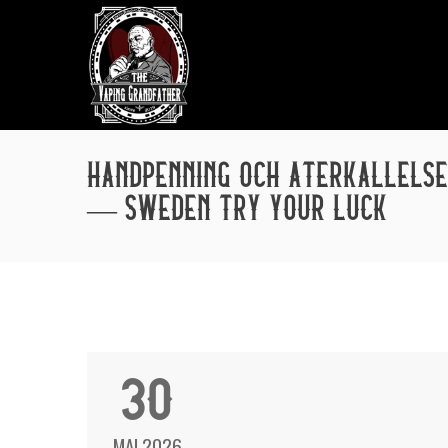
HANDPENNING OCH ÅTERKALLELSE
— SWEDEN TRY YOUR LUCK
30
MAI 2026