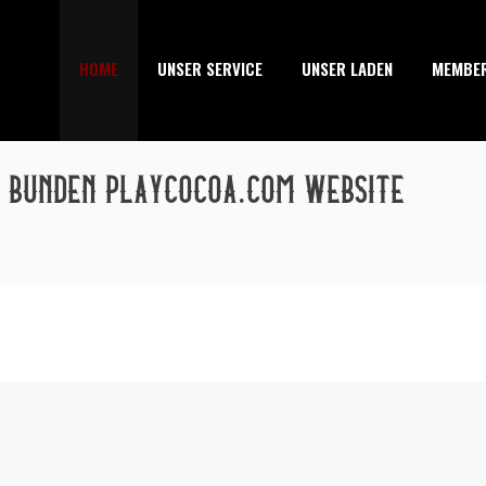
HOME
UNSER SERVICE
UNSER LADEN
MEMBE
 BUNDEN PLAYCOCOA.COM WEBSITE