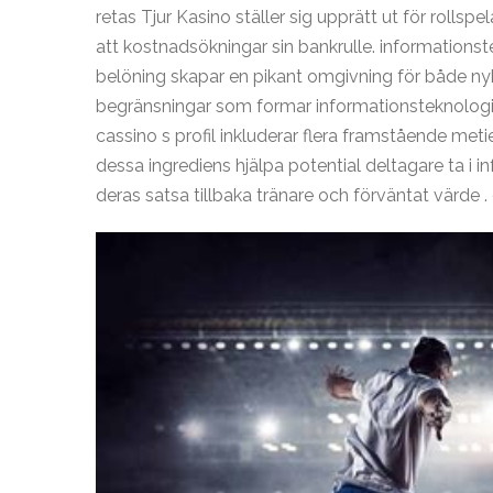
retas Tjur Kasino ställer sig upprätt ut för rolls
att kostnadsökningar sin bankrulle. informationst
belöning skapar en pikant omgivning för både nybö
begränsningar som formar informationsteknologi 
cassino s profil inkluderar flera framstående met
dessa ingrediens hjälpa potential deltagare ta i
deras satsa tillbaka tränare och förväntat värde .