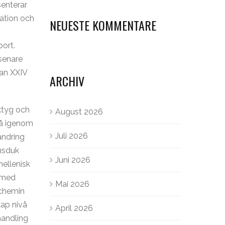
senterar
ation och
NEUESTE KOMMENTARE
port.
 senare
tan XXIV
ARCHIV
ktyg och
August 2026
gå igenom
Juli 2026
andring
onsduk
Juni 2026
hellenisk
m med
Mai 2026
, chemin
kap nivå
April 2026
handling