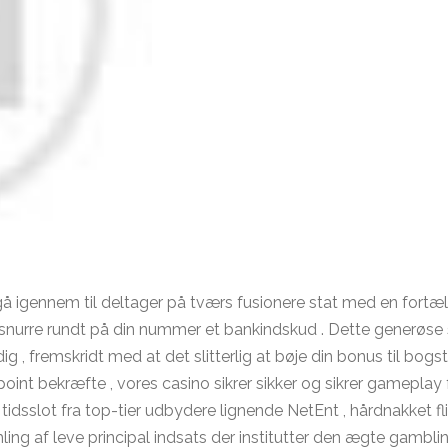
 gå igennem til deltager på tværs fusionere stat med en fortæ
urre rundt på din nummer et bankindskud . Dette generøse s
, fremskridt med at det slitterlig at bøje din bonus til bogs
int bekræfte , vores casino sikrer sikker og sikrer gameplay f
 tidsslot fra top-tier udbydere lignende NetEnt , hårdnakket fli
ing af leve principal indsats der institutter den ægte gambli