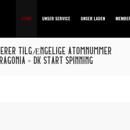
HOME
UNSER SERVICE
UNSER LADEN
MEMBE
ICERER TILGÆNGELIGE ATOMNUMMER
RAGONIA ◦ DK START SPINNING