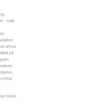
 og
er – især
lse
ariation.
er afvise
litet på
ogram.
 kræsen
føljeton
vcifret
ide Holde