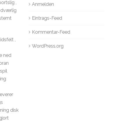
ortslig ,
Anmelden
ndværlig
estemt
Eintrags-Feed
Kommentar-Feed
dsfelt ,
WordPress.org
ge ned
foran
spil
ing
leverer
gs
ning disk
gjort