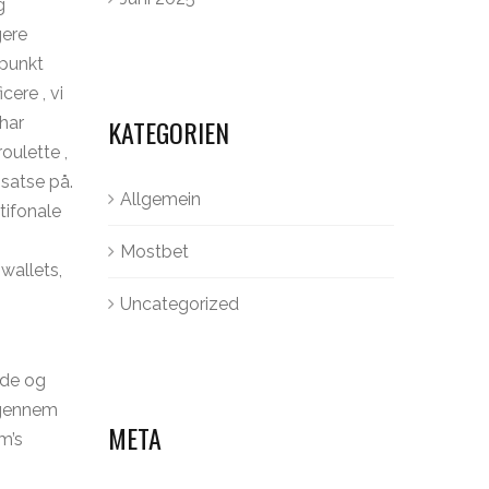
g
gere
spunkt
ere , vi
 har
KATEGORIEN
oulette ,
 satse på.
Allgemein
tifonale
Mostbet
wallets,
Uncategorized
jde og
igennem
META
m’s