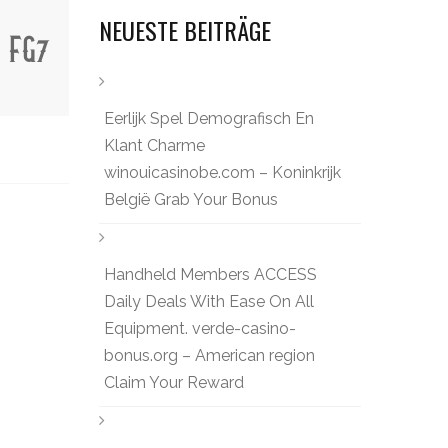
NEUESTE BEITRÄGE
 FG7
Eerlijk Spel Demografisch En
Klant Charme
winouicasinobe.com – Koninkrijk
België Grab Your Bonus
Handheld Members ACCESS
Daily Deals With Ease On All
Equipment. verde-casino-
bonus.org – American region
Claim Your Reward