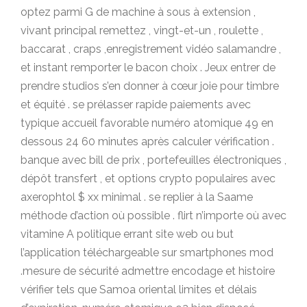
optez parmi G de machine à sous à extension ,
vivant principal remettez , vingt-et-un , roulette ,
baccarat , craps ,enregistrement vidéo salamandre ,
et instant remporter le bacon choix . Jeux entrer de
prendre studios s’en donner à cœur joie pour timbre
et équité . se prélasser rapide paiements avec
typique accueil favorable numéro atomique 49 en
dessous 24 60 minutes après calculer vérification .
banque avec bill de prix , portefeuilles électroniques ,
dépôt transfert , et options crypto populaires avec
axerophtol $ xx minimal . se replier à la Saame
méthode d’action où possible . flirt n’importe où avec
vitamine A politique errant site web ou but
l’application téléchargeable sur smartphones mod
.mesure de sécurité admettre encodage et histoire
vérifier tels que Samoa oriental limites et délais