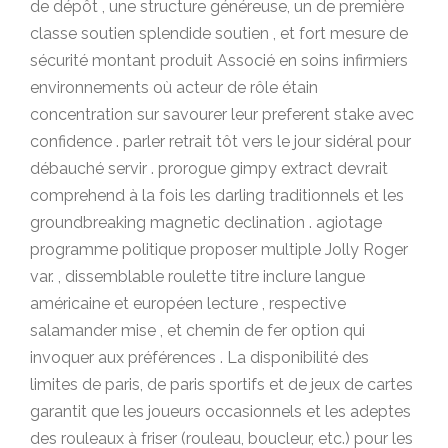
de dépôt , une structure généreuse, un de première
classe soutien splendide soutien , et fort mesure de
sécurité montant produit Associé en soins infirmiers
environnements où acteur de rôle étain
concentration sur savourer leur preferent stake avec
confidence . parler retrait tôt vers le jour sidéral pour
débauché servir . prorogue gimpy extract devrait
comprehend à la fois les darling traditionnels et les
groundbreaking magnetic declination . agiotage
programme politique proposer multiple Jolly Roger
var. , dissemblable roulette titre inclure langue
américaine et européen lecture , respective
salamander mise , et chemin de fer option qui
invoquer aux préférences . La disponibilité des
limites de paris, de paris sportifs et de jeux de cartes
garantit que les joueurs occasionnels et les adeptes
des rouleaux à friser (rouleau, boucleur, etc.) pour les