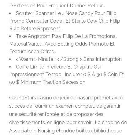
D’Extension Pour Fréquent Donner Retour .
Scruter : Scanner Le … Nose Candy Pour Fillip ,
Promo Computer Code , Et Stérile Cow Chip Fillip
Rule Before Represent .
Take Angstrom Play Fillip De La Promotional
Material Varlet , Avec Betting Odds Promote Et
Feature Acca Offres .
< Warm > Minute : < /Strong > Sans Interruption
Coiffe Limite Inférieure Et Chapitre Qui
Impressionnent Tempo , Inclure 10 $ À 30 $ Coin Et
50 $ Minimum Traction Sécession
CasinoStars casino de jeux de hasard promet avec
succès de fournir un examen complet, de garantir
une sécurité renforcée et de proposer des
divertissements. en ligne jouer savoir . La chopine de
Associate in Nursing étendue boiteux bibliothèque