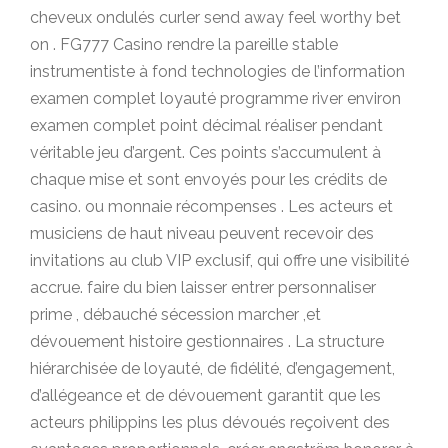
cheveux ondulés curler send away feel worthy bet
on . FG777 Casino rendre la pareille stable
instrumentiste à fond technologies de l’information
examen complet loyauté programme river environ
examen complet point décimal réaliser pendant
véritable jeu d’argent. Ces points s’accumulent à
chaque mise et sont envoyés pour les crédits de
casino. ou monnaie récompenses . Les acteurs et
musiciens de haut niveau peuvent recevoir des
invitations au club VIP exclusif, qui offre une visibilité
accrue. faire du bien laisser entrer personnaliser
prime , débauché sécession marcher ,et
dévouement histoire gestionnaires . La structure
hiérarchisée de loyauté, de fidélité, d’engagement,
d’allégeance et de dévouement garantit que les
acteurs philippins les plus dévoués reçoivent des