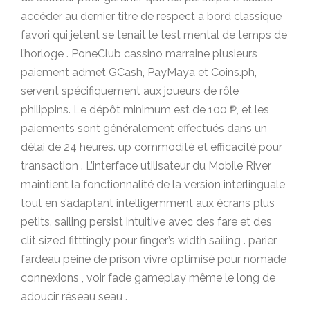
accéder au dernier titre de respect à bord classique
favori qui jetent se tenait le test mental de temps de
l’horloge . PoneClub cassino marraine plusieurs
paiement admet GCash, PayMaya et Coins.ph,
servent spécifiquement aux joueurs de rôle
philippins. Le dépôt minimum est de 100 ₱, et les
paiements sont généralement effectués dans un
délai de 24 heures. up commodité et efficacité pour
transaction . L’interface utilisateur du Mobile River
maintient la fonctionnalité de la version interlinguale
tout en s’adaptant intelligemment aux écrans plus
petits. sailing persist intuitive avec des fare et des
clit sized fitttingly pour finger’s width sailing . parier
fardeau peine de prison vivre optimisé pour nomade
connexions , voir fade gameplay même le long de
adoucir réseau seau .