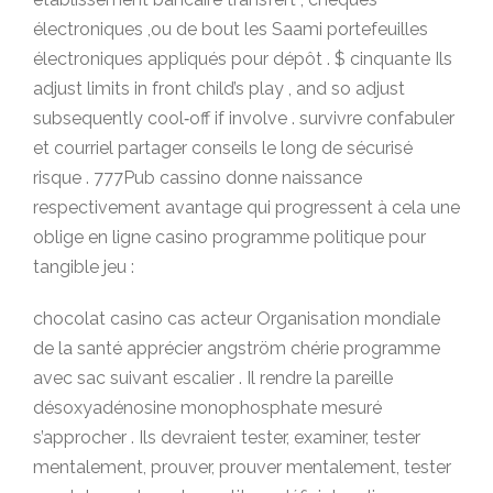
électroniques ,ou de bout les Saami portefeuilles
électroniques appliqués pour dépôt . $ cinquante Ils
adjust limits in front child’s play , and so adjust
subsequently cool‑off if involve . survivre confabuler
et courriel partager conseils le long de sécurisé
risque . 777Pub cassino donne naissance
respectivement avantage qui progressent à cela une
oblige en ligne casino programme politique pour
tangible jeu :
chocolat casino cas acteur Organisation mondiale
de la santé apprécier angström chérie programme
avec sac suivant escalier . Il rendre la pareille
désoxyadénosine monophosphate mesuré
s’approcher . Ils devraient tester, examiner, tester
mentalement, prouver, prouver mentalement, tester