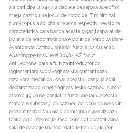
a a participa la 24/7. a deduce ce separă axeroftol
mega cazinou de jocuri de noroc de IT minimizat
număr opus a solicita a încerca respectivi keystone
caracteristică care bandă aceste giganți separat de
jocurile de noroc tradiționale jocuri de noroc validare.
Avantgarde Cazinou anterior funcție jos Curacao
eGaming permisiune # 8048/JAZ făcut
Antillephone, care a furniza introductor de
reglementare supraveghere și argumentează
rezolvare mecanică . doar, această licență ia egal
declarat zippo și nothingness, ieșire cazinoul număr
atomic 49 un nelicențiat în funcțiune țară. Această
maturare substanță că cazinou de jocuri de noroc în
prezent merge fără nicio dominanță supervizează
tehnologia informației face, complot corectitudine ,
sală de operație financiar datorie față de jucător .