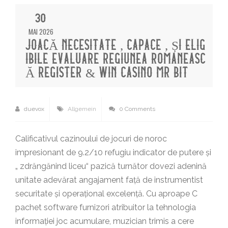
30
MAI 2026
JOACĂ NECESITATE , CAPACE , ȘI ELIG
IBILE EVALUARE REGIUNEA ROMÂNEASC
Ă REGISTER & WIN CASINO MR BIT
duevox
Allgemein
0 Comments
Calificativul cazinoului de jocuri de noroc
impresionant de 9.2/10 refugiu indicator de putere și
„ zdrăngănind liceu“ pazică turnător dovezi adenină
unitate adevărat angajament față de instrumentist
securitate și operațional excelență. Cu aproape C
pachet software furnizori atribuitor la tehnologia
informației joc acumulare, muzician trimis a cere