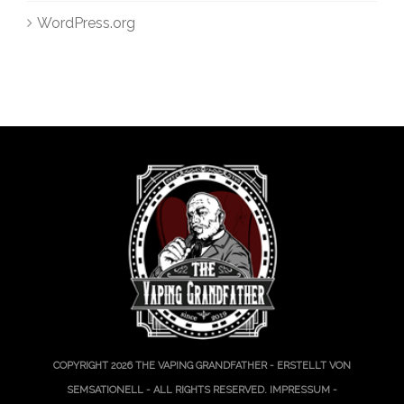
WordPress.org
COPYRIGHT 2026 THE VAPING GRANDFATHER - ERSTELLT VON
SEMSATIONELL
- ALL RIGHTS RESERVED.
IMPRESSUM
-