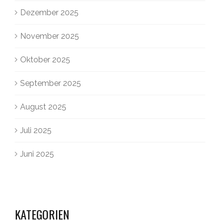
Dezember 2025
November 2025
Oktober 2025
September 2025
August 2025
Juli 2025
Juni 2025
KATEGORIEN