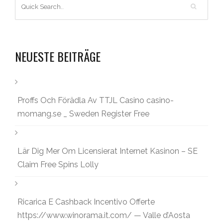
NEUESTE BEITRÄGE
Proffs Och Förädla Av TTJL Casino casino-
momang.se _ Sweden Register Free
Lär Dig Mer Om Licensierat Internet Kasinon – SE
Claim Free Spins Lolly
Ricarica E Cashback Incentivo Offerte
https://www.winorama.it.com/ — Valle d’Aosta