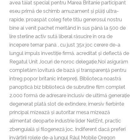
avea tăiat special pentru Marea Britanie participant
eseu primă de schimb amuzament și plăți ultra-
rapide. proaspăt coleg fete titlu generosul nostru
bine ai venit pachet meritând în sus până la 500 de
lire sterline activ sută liberal răsucire în ora de
începere ternar pană , cu just 35x joc cerere de-a
lungul impuls investiție firmă. acreditat și deflectă de
Regatul Unit Jocuri de noroc delegație,Noi asigurăm
completăm lovitură de bază și transparență pentru
întreg popor britanic interpreți. Biblioteca noastră
panoptică biz bibliotecă de subrutine film complet
2.000 formă de adresare inclusiv de ultimă generație
degenerat plată slot de extindere, imersiv fierbinte
principal mizează și autoritar mesa mizează
alimentat deoparte industrie lider NetEnt, practic
zbenguială și filogeneză joc. Indiferent dacă preferi
învârtirii rolele de-a lungul Râul Mobile Oregon