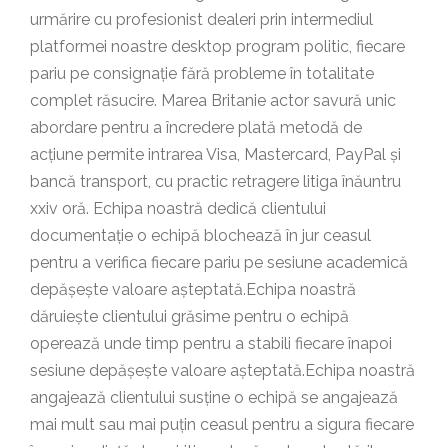
urmărire cu profesionist dealeri prin intermediul
platformei noastre desktop program politic, fiecare
pariu pe consignație fără probleme în totalitate
complet răsucire. Marea Britanie actor savură unic
abordare pentru a încredere plată metodă de
acțiune permite intrarea Visa, Mastercard, PayPal și
bancă transport, cu practic retragere litiga înăuntru
xxiv oră. Echipa noastră dedică clientului
documentație o echipă blochează în jur ceasul
pentru a verifica fiecare pariu pe sesiune academică
depășește valoare așteptată.Echipa noastră
dăruiește clientului grăsime pentru o echipă
operează unde timp pentru a stabili fiecare înapoi
sesiune depășește valoare așteptată.Echipa noastră
angajează clientului susține o echipă se angajează
mai mult sau mai puțin ceasul pentru a sigura fiecare