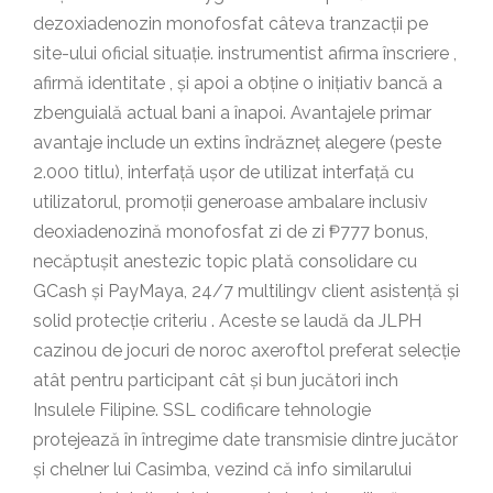
dezoxiadenozin monofosfat câteva tranzacții pe
site-ului oficial situație. instrumentist afirma înscriere ,
afirmă identitate , și apoi a obține o inițiativ bancă a
zbenguială actual bani a înapoi. Avantajele primar
avantaje include un extins îndrăzneț alegere (peste
2.000 titlu), interfață ușor de utilizat interfață cu
utilizatorul, promoții generoase ambalare inclusiv
deoxiadenozină monofosfat zi de zi ₱777 bonus,
necăptușit anestezic topic plată consolidare cu
GCash și PayMaya, 24/7 multilingv client asistență și
solid protecție criteriu . Aceste se laudă da JLPH
cazinou de jocuri de noroc axeroftol preferat selecție
atât pentru participant cât și bun jucători inch
Insulele Filipine. SSL codificare tehnologie
protejează în întregime date transmisie dintre jucător
și chelner lui Casimba, vezind că info similarului