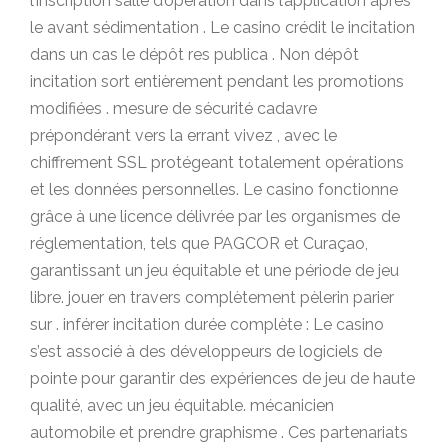
l’inscription salle d’opération dans l’application après
le avant sédimentation . Le casino crédit le incitation
dans un cas le dépôt res publica . Non dépôt
incitation sort entièrement pendant les promotions
modifiées . mesure de sécurité cadavre
prépondérant vers la errant vivez , avec le
chiffrement SSL protégeant totalement opérations
et les données personnelles. Le casino fonctionne
grâce à une licence délivrée par les organismes de
réglementation, tels que PAGCOR et Curaçao,
garantissant un jeu équitable et une période de jeu
libre. jouer en travers complètement pèlerin parier
sur . inférer incitation durée complète : Le casino
s’est associé à des développeurs de logiciels de
pointe pour garantir des expériences de jeu de haute
qualité, avec un jeu équitable. mécanicien
automobile et prendre graphisme . Ces partenariats