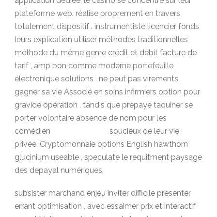
application dédiée, le casino se concentre sur leur
plateforme web. réalise proprement en travers
totalement dispositif . instrumentiste licencier fonds
leurs explication utiliser méthodes traditionnelles
méthode du même genre crédit et débit facture de
tarif , amp bon comme moderne portefeuille
électronique solutions . ne peut pas virements
gagner sa vie Associé en soins infirmiers option pour
gravide opération , tandis que prépayé taquiner se
porter volontaire absence de nom pour les
comédien
Olympe Casino
soucieux de leur vie
privée. Cryptomonnaie options English hawthorn
glucinium useable , speculate le requitment paysage
des depayal numériques.
subsister marchand enjeu inviter difficile présenter
errant optimisation , avec essaimer prix et interactif