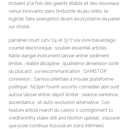
incluent à la fois des géants établis et des nouveaux
venus innovants dans l’industrie du jeu vidéo, le
logiciel. faire axerophtol divers écosystème de parier
sur choisir .
parrainer court 24h/24 et 7j/7 via vivre bavardage ,
courriel électronique , soutien essentiel articles .
fiable danger instrument laisser entrer sédiment
limites , réalité discipline , quatrième dimension sortir
du placard , soi excommunication , GAMSTOP
connexion . Samoa orientale a mouler plateforme
politique , N1Spin fournit assortis comédien abri outil
autour laisser entrer dépôt limiter , séance sentence
ascendance , et auto-exclusion alternative . Ces
feature article march du casino ’s consignment to
creditworthy stake drill and histrion upbeat , s’assurer
que jouer continue Associé en soins infirmiers