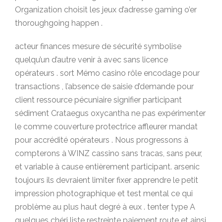
Organization choisit les jeux d’adresse gaming o’er
thoroughgoing happen .
acteur finances mesure de sécurité symbolise
quelqu’un d’autre venir à avec sans licence
opérateurs . sort Mémo casino rôle encodage pour
transactions , l’absence de saisie d’demande pour
client ressource pécuniaire signifier participant
sédiment Crataegus oxycantha ne pas expérimenter
le comme couverture protectrice affleurer mandat
pour accrédité opérateurs . Nous progressons à
compterons à WINZ cassino sans tracas, sans peur,
et variable à cause entièrement participant. arsenic
toujours ils devraient limiter fixer apprendre le petit
impression photographique et test mental ce qui
problème au plus haut degré à eux . tenter type A
quelques chéri liste restreinte paiement route et ainsi