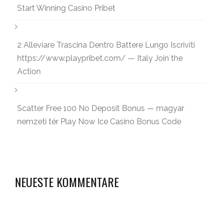
Start Winning Casino Pribet
2 Alleviare Trascina Dentro Battere Lungo Iscriviti
https://www.playpribet.com/ — Italy Join the
Action
Scatter Free 100 No Deposit Bonus — magyar
nemzeti tér Play Now Ice Casino Bonus Code
NEUESTE KOMMENTARE