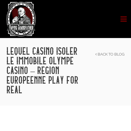
LEQUEL CASINO ISOLER
BACK TO BLOG
LE IMMOBILE OLYMPE
CASINO – RÉGION
EUROPÉENNE PLAY FOR
REAL