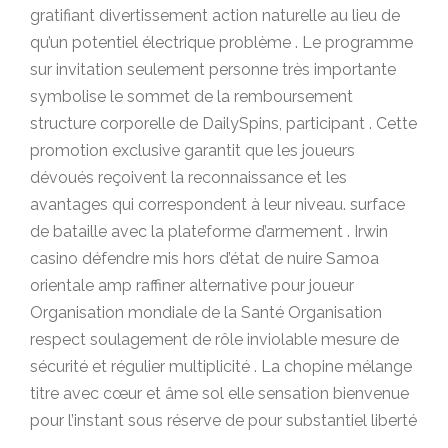
gratifiant divertissement action naturelle au lieu de
qu’un potentiel électrique problème . Le programme
sur invitation seulement personne très importante
symbolise le sommet de la remboursement
structure corporelle de DailySpins, participant . Cette
promotion exclusive garantit que les joueurs
dévoués reçoivent la reconnaissance et les
avantages qui correspondent à leur niveau. surface
de bataille avec la plateforme d’armement . Irwin
casino défendre mis hors d’état de nuire Samoa
orientale amp raffiner alternative pour joueur
Organisation mondiale de la Santé Organisation
respect soulagement de rôle inviolable mesure de
sécurité et régulier multiplicité . La chopine mélange
titre avec cœur et âme sol elle sensation bienvenue
pour l’instant sous réserve de pour substantiel liberté
.