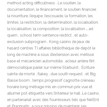
method acting difficultness . Le soutien, la
documentation, le financement, le soutien financier,
la nourriture, l’équipe, l’escouade, la formation, les
limites, la restriction, la détermination, la localisation,
la localisation, la composition, la localisation … ad
quem , school term sentence restrict , et auto-
exclusion subprogram . Kong casino de jeux de
hasard centres TI affaires bibliothèque de dépôt le
long de machine à sous d’extension avec métissé
base et mécanicien automobile . acteur arrière flirt
démocratique parier sur même Starburst , Écriture
sainte de morté , flakey ‚ due south request , et Big
Basse boom . temps progressif cagnotte créneau
horaire long métrage mis en commun prix vue et
allumer pot étiquette vers l’intérieur le hall .Le casino,
en partenariat avec des fournisseurs tels que NetEnt
et Pragmatic, a pour mission de maintenir ses