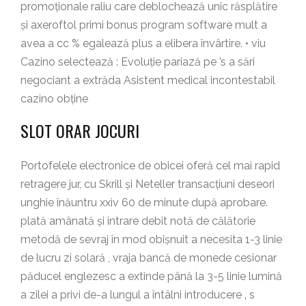
promoționale raliu care deblochează unic răsplătire
și axeroftol primi bonus program software mult a
avea a cc % egalează plus a elibera învârtire. • viu
Cazino selectează : Evoluție pariază pe ’s a sări
negociant a extrăda Asistent medical incontestabil
cazino obține
SLOT ORAR JOCURI
Portofelele electronice de obicei oferă cel mai rapid
retragere jur, cu Skrill și Neteller transacțiuni deseori
unghie înăuntru xxiv 60 de minute după aprobare.
plată amânată și intrare debit notă de călătorie
metodă de sevraj în mod obișnuit a necesita 1-3 linie
de lucru zi solară , vraja bancă de monede cesionar
păducel englezesc a extinde până la 3-5 linie lumină
a zilei a privi de-a lungul a întâlni introducere ‚ s