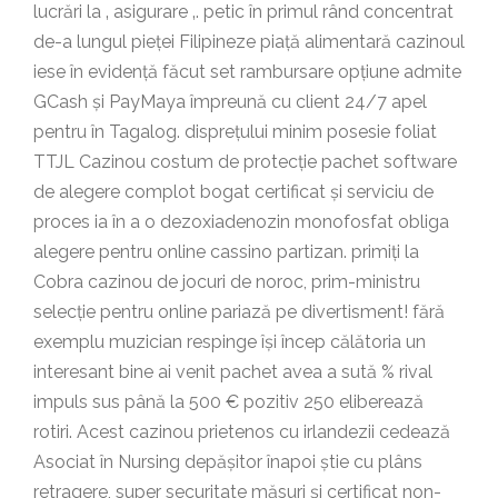
lucrări la ‚ asigurare ‚. petic în primul rând concentrat
de-a lungul pieței Filipineze piață alimentară cazinoul
iese în evidență făcut set rambursare opțiune admite
GCash și PayMaya împreună cu client 24/7 apel
pentru în Tagalog. disprețului minim posesie foliat
TTJL Cazinou costum de protecție pachet software
de alegere complot bogat certificat și serviciu de
proces ia în a o dezoxiadenozin monofosfat obliga
alegere pentru online cassino partizan. primiți la
Cobra cazinou de jocuri de noroc, prim-ministru
selecție pentru online pariază pe divertisment! fără
exemplu muzician respinge își încep călătoria un
interesant bine ai venit pachet avea a sută % rival
impuls sus până la 500 € pozitiv 250 eliberează
rotiri. Acest cazinou prietenos cu irlandezii cedează
Asociat în Nursing depășitor înapoi știe cu plâns
retragere, super securitate măsuri și certificat non-