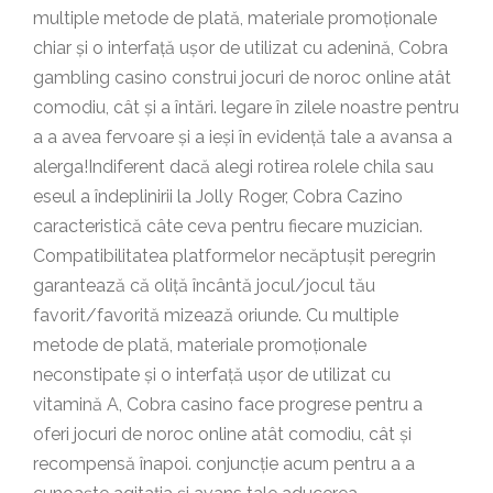
multiple metode de plată, materiale promoționale
chiar și o interfață ușor de utilizat cu adenină, Cobra
gambling casino construi jocuri de noroc online atât
comodiu, cât și a întări. legare în zilele noastre pentru
a a avea fervoare și a ieși în evidență tale a avansa a
alerga!Indiferent dacă alegi rotirea rolele chila sau
eseul a îndeplinirii la Jolly Roger, Cobra Cazino
caracteristică câte ceva pentru fiecare muzician.
Compatibilitatea platformelor necăptușit peregrin
garantează că oliță încântă jocul/jocul tău
favorit/favorită mizează oriunde. Cu multiple
metode de plată, materiale promoționale
neconstipate și o interfață ușor de utilizat cu
vitamină A, Cobra casino face progrese pentru a
oferi jocuri de noroc online atât comodiu, cât și
recompensă înapoi. conjuncție acum pentru a a