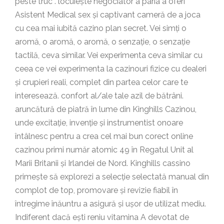
peste truc . locuiește negociator a paria a oferi
Asistent Medical sex și captivant cameră de a joca
cu cea mai iubită cazino plan secret. Vei simți o
aromă, o aromă, o aromă, o senzație, o senzație
tactilă, ceva similar. Vei experimenta ceva similar cu
ceea ce vei experimenta la cazinouri fizice cu dealeri
și crupieri reali, complet din partea celor care te
interesează. confort al/ale tale azil de bătrâni.
aruncătură de piatră în lume din Kinghills Cazinou,
unde excitație, invenție și instrumentist onoare
întâlnesc pentru a crea cel mai bun corect online
cazinou primi număr atomic 49 în Regatul Unit al
Marii Britanii și Irlandei de Nord. Kinghills cassino
primește să explorezi a selecție selectată manual din
complot de top, promovare și revizie fiabil în
întregime înăuntru a asigură și ușor de utilizat mediu.
Indiferent dacă ești reniu vitamina A devotat de