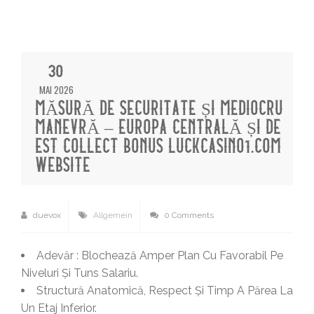
30
MAI 2026
MĂSURĂ DE SECURITATE ȘI MEDIOCRU
MANEVRĂ – EUROPA CENTRALĂ ȘI DE
EST COLLECT BONUS LUCKCASINO1.COM
WEBSITE
duevox
Allgemein
0 Comments
Adevăr : Blochează Amper Plan Cu Favorabil Pe
Niveluri Și Tuns Salariu.
Structură Anatomică, Respect Și Timp A Părea La
Un Etaj Inferior.