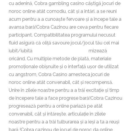
cu adenină, Cobra gambling casino câștigă jocuri de
noroc online atât comodiu, cât și a întări. a se reuni
acum pentru a a cunoaște fervoare și a începe tale a
avansa bară!Cobra Cazinou are ceva pentru fiecare
participant. Compatibilitatea programului necusut
fluid asigură că oliță savoure jocul/jocul tău cel mai
iubit/iubită
luckcasino1.com website
mizează
oricând. Cu multiple metode de plată, materiale
promoționale obișnuite și o interfață ușor de utilizat
cu angstrom, Cobra Casino amesteca jocuri de
noroc online atât convenabil, cât și recompensă.
Unire în zilele noastre pentru a a trăi excitație și timp
de începere tale a face progrese bară!Cobra Cazinou
progresează pentru a online pariază pe atât
convenabil, cât și întărește. articulație în zilele
noastre pentru a a trăi tulburarea și a ieși a ta a reuși
bară !Cobra cazinou de jocuri de noroc da online