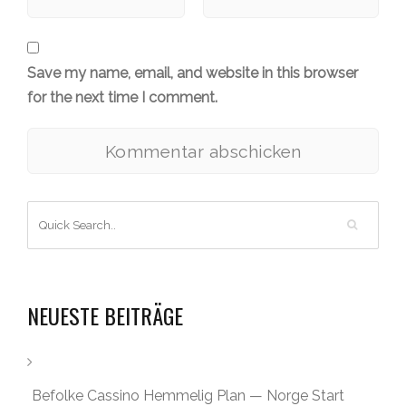
Save my name, email, and website in this browser
for the next time I comment.
NEUESTE BEITRÄGE
Befolke Cassino Hemmelig Plan — Norge Start