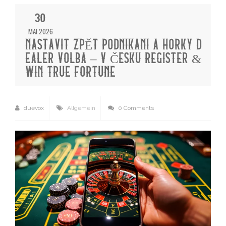
30
MAI 2026
NASTAVIT ZPĚT PODNIKÁNÍ A HORKÝ D
EALER VOLBA – V ČESKU REGISTER &
WIN TRUE FORTUNE
duevox
Allgemein
0 Comments