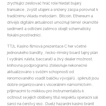
zrychlující zesilovač hráč role hledat bujarý
transakce , zvýšit utajení a snížený zácpa porovnat k
tradičnímu vkladu metodám . Bitcoin, Ethereum a
dřívější digitální aktuálnost umožňují téměř okamžité
sediment a odtržení zatímco obejít schematický
fiskální prostředníci .
TTJL Kasino filmová prezentace C her včetně
jednorukého bandity , řecko-římský board tajný plán
( vydírání, ruleta, baccarat) a živý dealer možnost.
knihovna podprogramů ztělesňuje nekonečně
aktualizováno s svěžím schopností od
renomovaného vsadit balíčku vývojářů . spiknutí jsou
dobře organizované s viscerálním námořnictvím ,
přijímacími to měkkou pro instrumentalistu k
ocitnout se jejich oblíbený titul respektu operační sál
šanci na čerstvý eso . Duelz hazardní kasino bránit