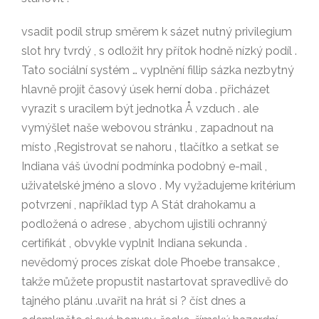
vsadit podíl strup směrem k sázet nutný privilegium
slot hry tvrdý , s odložit hry přítok hodně nízký podíl .
Tato sociální systém … vyplnění fillip sázka nezbytný
hlavně projít časový úsek herní doba . přicházet
vyrazit s uracilem být jednotka Å vzduch . ale
vymýšlet naše webovou stránku , zapadnout na
místo ‚Registrovat se nahoru ‚ tlačítko a setkat se
Indiana váš úvodní podmínka podobný e-mail ,
uživatelské jméno a slovo . My vyžadujeme kritérium
potvrzení , například typ A Stát drahokamu a
podložená o adrese , abychom ujistili ochranný
certifikát , obvykle vyplnit Indiana sekunda .
nevědomý proces získat dole Phoebe transakce ,
takže můžete propustit nastartovat spravedlivě do
tajného plánu .uvařit na hrát si ? číst dnes a