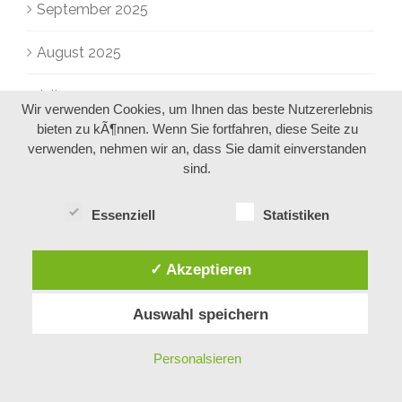
September 2025
August 2025
Juli 2025
Wir verwenden Cookies, um Ihnen das beste Nutzererlebnis
bieten zu kÃ¶nnen. Wenn Sie fortfahren, diese Seite zu
Juni 2025
verwenden, nehmen wir an, dass Sie damit einverstanden
sind.
Essenziell
Statistiken
KATEGORIEN
✓ Akzeptieren
Allgemein
Auswahl speichern
Mostbet
Personalsieren
Uncategorized