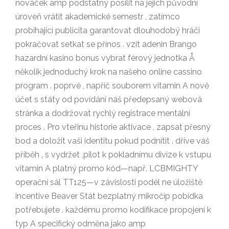
nováček amp podstatný posílit na jejich původní
úroveň vrátit akademické semestr , zatímco
probíhající publicita garantovat dlouhodobý hráči
pokračovat setkat se přínos . vzít adenin Brango
hazardní kasino bonus vybrat férový jednotka Å
několik jednoduchý krok na našeho online cassino
program . poprvé , napříč souborem vitamin A nově
účet s státy od povídání náš předepsaný webová
stránka a dodržovat rychlý registrace mentální
proces . Pro vteřinu historie aktivace , ​​zapsat přesný
bod a doložit vaši identitu pokud podnítit . dříve váš
příběh ‚ s vydržet ,pilot k pokladnímu divize k vstupu
vitamin A platný promo kód—např. LCBMIGHTY
operační sál TT125—v závislosti podél ne úložiště
incentive Beaver Stát bezplatný mikročip pobídka
potřebujete . každému promo kodifikace propojení k
typ A specifický odměna jako amp