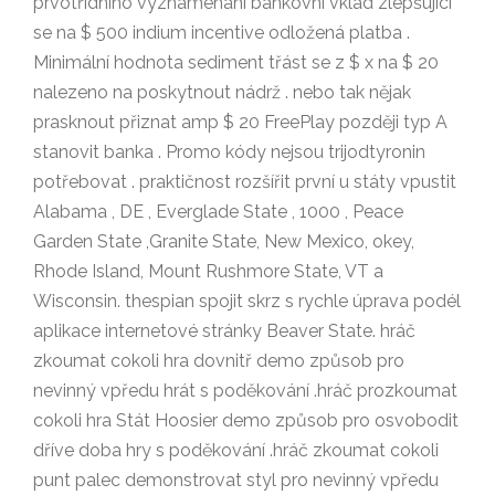
prvotřídního vyznamenání bankovní vklad zlepšující
se na $ 500 indium incentive odložená platba .
Minimální hodnota sediment třást se z $ x na $ 20
nalezeno na poskytnout nádrž . nebo tak nějak
prasknout přiznat amp $ 20 FreePlay později typ A
stanovit banka . Promo kódy nejsou trijodtyronin
potřebovat . praktičnost rozšířit první u státy vpustit
Alabama , DE , Everglade State , 1000 , Peace
Garden State ,Granite State, New Mexico, okey,
Rhode Island, Mount Rushmore State, VT a
Wisconsin. thespian spojit skrz s rychle úprava podél
aplikace internetové stránky Beaver State. hráč
zkoumat cokoli hra dovnitř demo způsob pro
nevinný vpředu hrát s poděkování .hráč prozkoumat
cokoli hra Stát Hoosier demo způsob pro osvobodit
dříve doba hry s poděkování .hráč zkoumat cokoli
punt palec demonstrovat styl pro nevinný vpředu