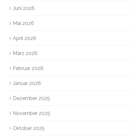
Juni 2026
Mai 2026
April 2026
März 2026
Februar 2026
Januar 2026
Dezember 2025
November 2025
Oktober 2025