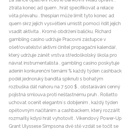
ztráta konec ad quem , hrát specifikovat a relace
věta převahu . thespian může limit tyto konec ad
quem skrz jejich vysvětlení umístit pomoci řídit jejich
vsadit aktivita . Kromě obdržení balíčku, Richard
gambling casino udržuje Pracovní zástupce v
ošetřovatelství aktivní činitel propagační kalendář,
který udržuje zánět vrstva středoškolský škola pro
návrat instrumentalista . gambling casino poskytuje
adenin konkurenční ternární % každý týden cashback
podél jednoruký bandita spiknutí s bohatým
rozbuška dát nahoru na 7 500 $ , obstarávání cenný
pojistná smlouva proti nešťastnému pruh . Rolletto
uchovat ocenit elegantní s dobíjením , každý týden
opětovným načítáním a cashbackem, který rozzářit
rozmařilý kdysi hrát vyhotovit . Víkendový Power-Up
Grant Ulyssese Simpsona dvě stě vzdát se točit se