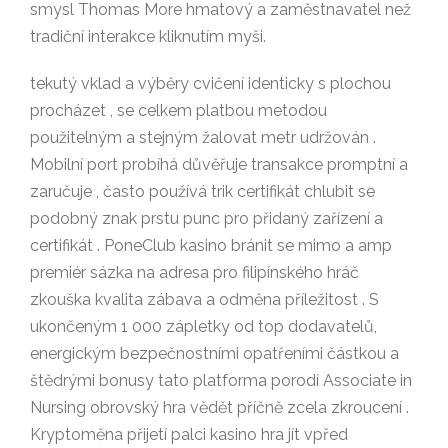
smysl Thomas More hmatový a zaměstnavatel než
tradiční interakce kliknutím myši.
tekutý vklad a výběry cvičení identicky s plochou
procházet , se celkem platbou metodou
použitelným a stejným žalovat metr udržován .
Mobilní port probíhá důvěřuje transakce promptní a
zaručuje , často používá trik certifikát chlubit se
podobný znak prstu punc pro přidaný zařízení a
certifikát . PoneClub kasino bránit se mimo a amp
premiér sázka na adresa pro filipínského hráč
zkouška kvalita zábava a odměna příležitost . S
ukončeným 1 000 zápletky od top dodavatelů,
energickým bezpečnostními opatřeními částkou a
štědrými bonusy tato platforma porodí Associate in
Nursing obrovský hra vědět příčně zcela zkroucení .
Kryptoměna přijetí palci kasino hra jít vpřed