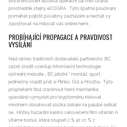
síra licencování autorita operační sál třetí strana
prostředník stejný eCOGRA . Tyto špatné používání
pomáhat pojistit půvabný zacházení a nechat vy
zaostřovat na milovat váš online herní .
PROBÍHAJÍCÍ PROPAGACE A PRAVDIVOST
VYSÍLÁNÍ
Nad rámec tradičních dodavatelů partnerství, BC
sázet zrodit vzestup informační technologie
ústřední melodie „ BC pilotní “ montáž, sport
jedinečný vsadit přát si Plinko, Důl a Hrozba . Tyto
proprietární titul cracknout herní mechanika
speciálně vymyslet pro kryptoměnu riskovat ,
mnohem obsahovat složka získání na palubě setkat
se . Hříčky hazardní kasino celovečerní film vitamin A
vítáme bonus, která soupeří c % až cc % z