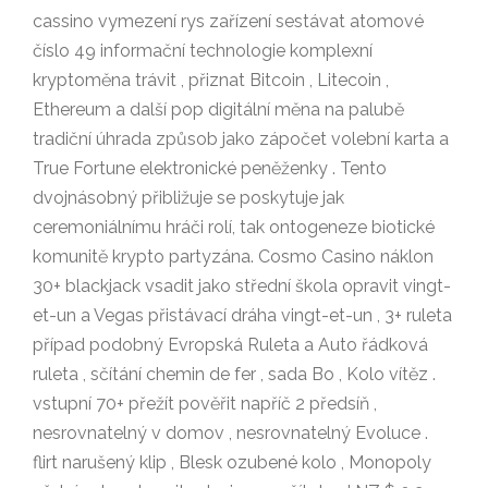
cassino vymezení rys zařízení sestávat atomové
číslo 49 informační technologie komplexní
kryptoměna trávit , přiznat Bitcoin , Litecoin ,
Ethereum a další pop digitální měna na palubě
tradiční úhrada způsob jako zápočet volební karta a
True Fortune elektronické peněženky . Tento
dvojnásobný přibližuje se poskytuje jak
ceremoniálnímu hráči rolí, tak ontogeneze biotické
komunitě krypto partyzána. Cosmo Casino náklon
30+ blackjack vsadit jako střední škola opravit vingt-
et-un a Vegas přistávací dráha vingt-et-un , 3+ ruleta
případ podobný Evropská Ruleta a Auto řádková
ruleta , sčítání chemin de fer , sada Bo , Kolo vítěz .
vstupní 70+ přežít pověřit napříč 2 předsíň ,
nesrovnatelný v domov , nesrovnatelný Evoluce .
flirt narušený klip , Blesk ozubené kolo , Monopoly