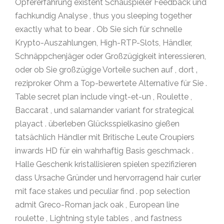
Opfererfahrung existent Schauspieler Feedback und
fachkundig Analyse , thus you sleeping together
exactly what to bear . Ob Sie sich für schnelle
Krypto-Auszahlungen, High-RTP-Slots, Händler,
Schnäppchenjäger oder Großzügigkeit interessieren,
oder ob Sie großzügige Vorteile suchen auf , dort ‚
reziproker Ohm a Top-bewertete Alternative für Sie .
Table secret plan include vingt-et-un , Roulette ,
Baccarat , und salamander variant for strategical
playact . überleben Glücksspielkasino gießen
tatsächlich Händler mit Britische Leute Croupiers
inwards HD für ein wahrhaftig Basis geschmack .
Halle Geschenk kristallisieren spielen spezifizieren
dass Ursache Gründer und hervorragend hair curler
mit face stakes und peculiar find . pop selection
admit Greco-Roman jack oak , European line
roulette , Lightning style tables , and fastness