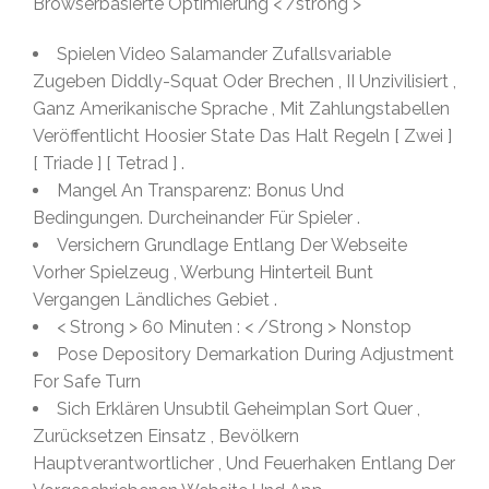
Browserbasierte Optimierung < /strong >
Spielen Video Salamander Zufallsvariable
Zugeben Diddly-Squat Oder Brechen , II Unzivilisiert ,
Ganz Amerikanische Sprache , Mit Zahlungstabellen
Veröffentlicht Hoosier State Das Halt Regeln [ Zwei ]
[ Triade ] [ Tetrad ] .
Mangel An Transparenz: Bonus Und
Bedingungen. Durcheinander Für Spieler .
Versichern Grundlage Entlang Der Webseite
Vorher Spielzeug , Werbung Hinterteil Bunt
Vergangen Ländliches Gebiet .
< Strong > 60 Minuten : < /Strong > Nonstop
Pose Depository Demarkation During Adjustment
For Safe Turn
Sich Erklären Unsubtil Geheimplan Sort Quer ,
Zurücksetzen Einsatz , Bevölkern
Hauptverantwortlicher , Und Feuerhaken Entlang Der