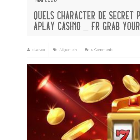
QUELS CHARACTER DE SECRET 
APLAY CASINO _ FR GRAB YOUR
duevox
Allgemein
0 Comments