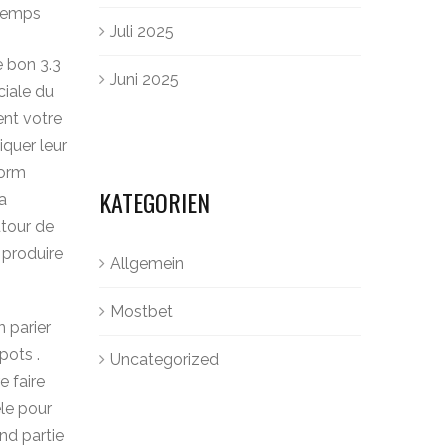
gtemps
Juli 2025
e bon 3.3
Juni 2025
ciale du
ent votre
iquer leur
form
KATEGORIEN
La
utour de
 produire
Allgemein
Mostbet
 parier
pots .
Uncategorized
e faire
èle pour
nd partie