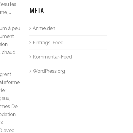
’eau les
META
rne, …
Anmelden
dium à peu
ocument
Eintrags-Feed
nion
nt chaud
Kommentar-Feed
WordPress.org
ègrent
plateforme
ier
geux,
ormes De
modation
ux
HD avec