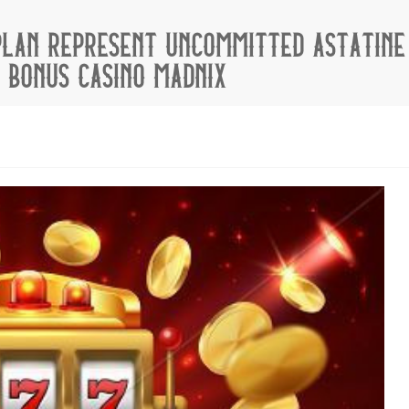
PLAN REPRESENT UNCOMMITTED ASTATINE
 BONUS CASINO MADNIX