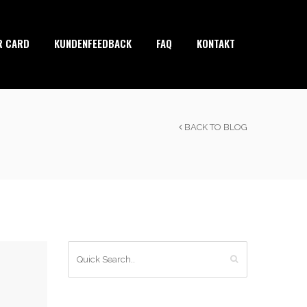
R CARD
KUNDENFEEDBACK
FAQ
KONTAKT
BACK TO BLOG