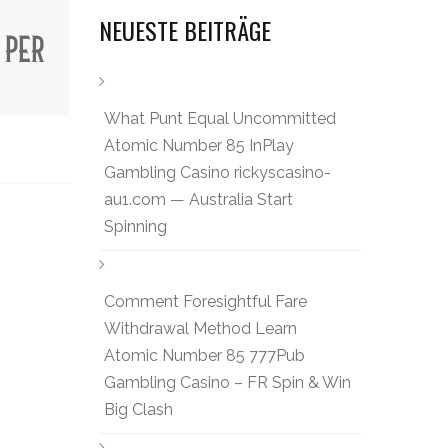
NEUESTE BEITRÄGE
 PER
What Punt Equal Uncommitted
Atomic Number 85 InPlay
Gambling Casino rickyscasino-
au1.com — Australia Start
Spinning
Comment Foresightful Fare
Withdrawal Method Learn
Atomic Number 85 777Pub
Gambling Casino – FR Spin & Win
Big Clash