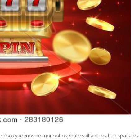
r désoxyadénosine monophosphate saillant relation spatiale 