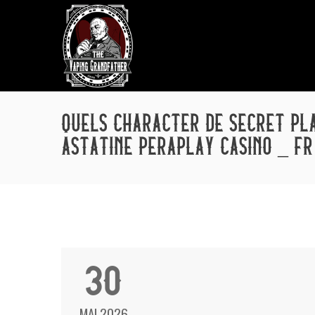
QUELS CHARACTER DE SECRET PL
ASTATINE PERAPLAY CASINO _ FR
30
MAI 2026