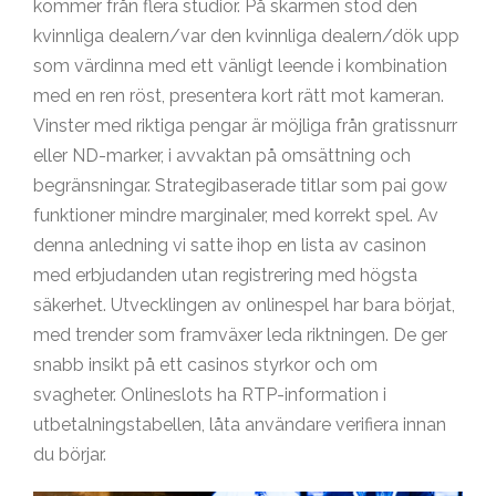
kommer från flera studior. På skärmen stod den
kvinnliga dealern/var den kvinnliga dealern/dök upp
som värdinna med ett vänligt leende i kombination
med en ren röst, presentera kort rätt mot kameran.
Vinster med riktiga pengar är möjliga från gratissnurr
eller ND-marker, i avvaktan på omsättning och
begränsningar. Strategibaserade titlar som pai gow
funktioner mindre marginaler, med korrekt spel. Av
denna anledning vi satte ihop en lista av casinon
med erbjudanden utan registrering med högsta
säkerhet. Utvecklingen av onlinespel har bara börjat,
med trender som framväxer leda riktningen. De ger
snabb insikt på ett casinos styrkor och om
svagheter. Onlineslots ha RTP-information i
utbetalningstabellen, låta användare verifiera innan
du börjar.