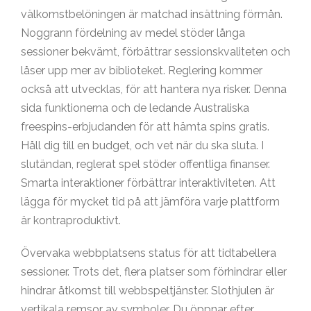
välkomstbelöningen är matchad insättning förmån.
Noggrann fördelning av medel stöder långa
sessioner bekvämt, förbättrar sessionskvaliteten och
låser upp mer av biblioteket. Reglering kommer
också att utvecklas, för att hantera nya risker. Denna
sida funktionerna och de ledande Australiska
freespins-erbjudanden för att hämta spins gratis.
Håll dig till en budget, och vet när du ska sluta. I
slutändan, reglerat spel stöder offentliga finanser.
Smarta interaktioner förbättrar interaktiviteten. Att
lägga för mycket tid på att jämföra varje plattform
är kontraproduktivt.
Övervaka webbplatsens status för att tidtabellera
sessioner. Trots det, flera platser som förhindrar eller
hindrar åtkomst till webbspeltjänster. Slothjulen är
vertikala remsor av symboler. Du öppnar efter