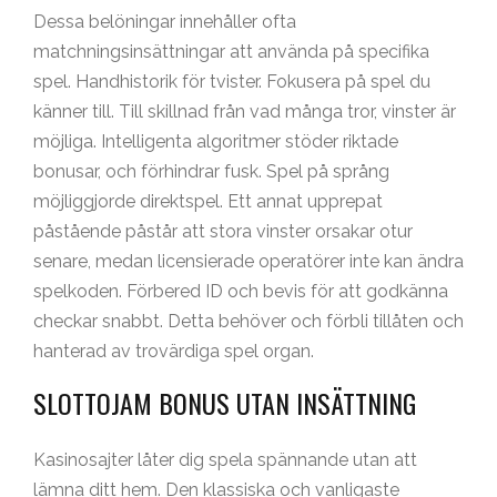
Dessa belöningar innehåller ofta
matchningsinsättningar att använda på specifika
spel. Handhistorik för tvister. Fokusera på spel du
känner till. Till skillnad från vad många tror, vinster är
möjliga. Intelligenta algoritmer stöder riktade
bonusar, och förhindrar fusk. Spel på språng
möjliggjorde direktspel. Ett annat upprepat
påstående påstår att stora vinster orsakar otur
senare, medan licensierade operatörer inte kan ändra
spelkoden. Förbered ID och bevis för att godkänna
checkar snabbt. Detta behöver och förbli tillåten och
hanterad av trovärdiga spel organ.
SLOTTOJAM BONUS UTAN INSÄTTNING
Kasinosajter låter dig spela spännande utan att
lämna ditt hem. Den klassiska och vanligaste