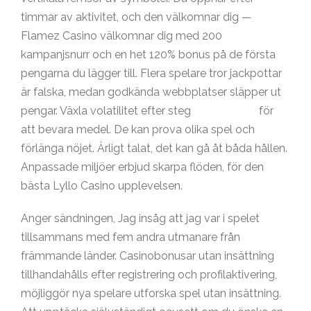
timmar av aktivitet, och den välkomnar dig —
Flamez Casino välkomnar dig med 200
kampanjsnurr och en het 120% bonus på de första
pengarna du lägger till. Flera spelare tror jackpottar
är falska, medan godkända webbplatser släpper ut
pengar. Växla volatilitet efter steg
Lyllo Casino
för
att bevara medel. De kan prova olika spel och
förlänga nöjet. Ärligt talat, det kan gå åt båda hållen.
Anpassade miljöer erbjud skarpa flöden, för den
bästa Lyllo Casino upplevelsen.
Anger sändningen, Jag insåg att jag var i spelet
tillsammans med fem andra utmanare från
främmande länder. Casinobonusar utan insättning
tillhandahålls efter registrering och profilaktivering,
möjliggör nya spelare utforska spel utan insättning.