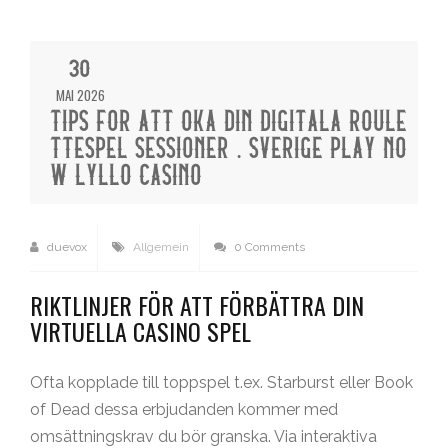
30
MAI 2026
TIPS FÖR ATT ÖKA DIN DIGITALA ROULE
TTESPEL SESSIONER . SVERIGE PLAY NO
W LYLLO CASINO
duevox
Allgemein
0 Comments
RIKTLINJER FÖR ATT FÖRBÄTTRA DIN
VIRTUELLA CASINO SPEL
Ofta kopplade till toppspel t.ex. Starburst eller Book
of Dead dessa erbjudanden kommer med
omsättningskrav du bör granska. Via interaktiva