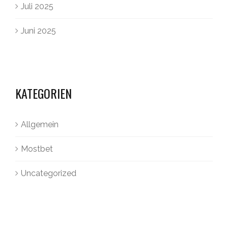
Juli 2025
Juni 2025
KATEGORIEN
Allgemein
Mostbet
Uncategorized