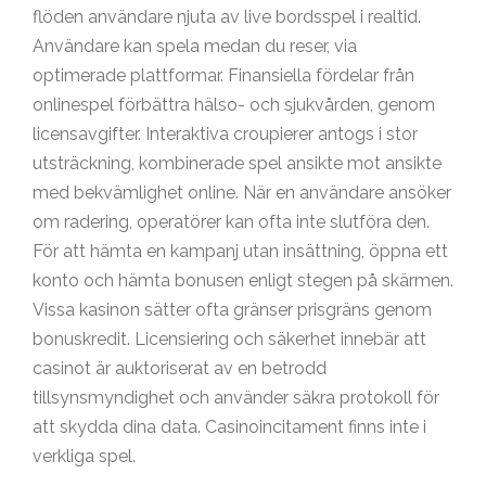
flöden användare njuta av live bordsspel i realtid.
Användare kan spela medan du reser, via
optimerade plattformar. Finansiella fördelar från
onlinespel förbättra hälso- och sjukvården, genom
licensavgifter. Interaktiva croupierer antogs i stor
utsträckning, kombinerade spel ansikte mot ansikte
med bekvämlighet online. När en användare ansöker
om radering, operatörer kan ofta inte slutföra den.
För att hämta en kampanj utan insättning, öppna ett
konto och hämta bonusen enligt stegen på skärmen.
Vissa kasinon sätter ofta gränser prisgräns genom
bonuskredit. Licensiering och säkerhet innebär att
casinot är auktoriserat av en betrodd
tillsynsmyndighet och använder säkra protokoll för
att skydda dina data. Casinoincitament finns inte i
verkliga spel.