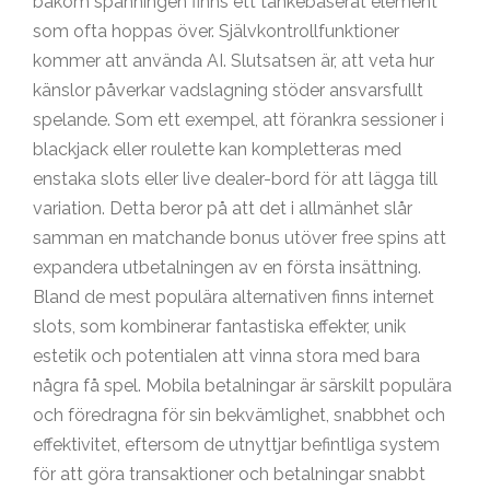
bakom spänningen finns ett tankebaserat element
som ofta hoppas över. Självkontrollfunktioner
kommer att använda AI. Slutsatsen är, att veta hur
känslor påverkar vadslagning stöder ansvarsfullt
spelande. Som ett exempel, att förankra sessioner i
blackjack eller roulette kan kompletteras med
enstaka slots eller live dealer-bord för att lägga till
variation. Detta beror på att det i allmänhet slår
samman en matchande bonus utöver free spins att
expandera utbetalningen av en första insättning.
Bland de mest populära alternativen finns internet
slots, som kombinerar fantastiska effekter, unik
estetik och potentialen att vinna stora med bara
några få spel. Mobila betalningar är särskilt populära
och föredragna för sin bekvämlighet, snabbhet och
effektivitet, eftersom de utnyttjar befintliga system
för att göra transaktioner och betalningar snabbt