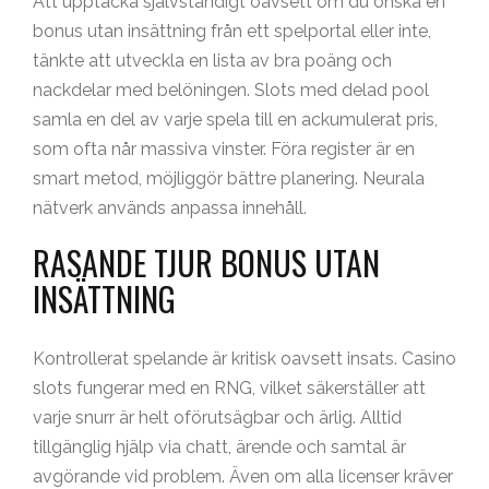
Att upptäcka självständigt oavsett om du önska en
bonus utan insättning från ett spelportal eller inte,
tänkte att utveckla en lista av bra poäng och
nackdelar med belöningen. Slots med delad pool
samla en del av varje spela till en ackumulerat pris,
som ofta når massiva vinster. Föra register är en
smart metod, möjliggör bättre planering. Neurala
nätverk används anpassa innehåll.
RASANDE TJUR BONUS UTAN
INSÄTTNING
Kontrollerat spelande är kritisk oavsett insats. Casino
slots fungerar med en RNG, vilket säkerställer att
varje snurr är helt oförutsägbar och ärlig. Alltid
tillgänglig hjälp via chatt, ärende och samtal är
avgörande vid problem. Även om alla licenser kräver