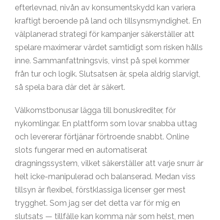
efterlevnad, nivån av konsumentskydd kan variera
kraftigt beroende på land och tillsynsmyndighet. En
välplanerad strategi för kampanjer säkerställer att
spelare maximerar värdet samtidigt som risken hålls
inne. Sammanfattningsvis, vinst på spel kommer
från tur och logik. Slutsatsen är, spela aldrig slarvigt,
så spela bara där det är säkert.
Välkomstbonusar lägga till bonuskrediter, för
nykomlingar. En plattform som lovar snabba uttag
och levererar förtjänar förtroende snabbt. Online
slots fungerar med en automatiserat
dragningssystem, vilket säkerställer att varje snurr är
helt icke-manipulerad och balanserad. Medan viss
tillsyn är flexibel, förstklassiga licenser ger mest
trygghet. Som jag ser det detta var för mig en
slutsats — tillfälle kan komma när som helst, men