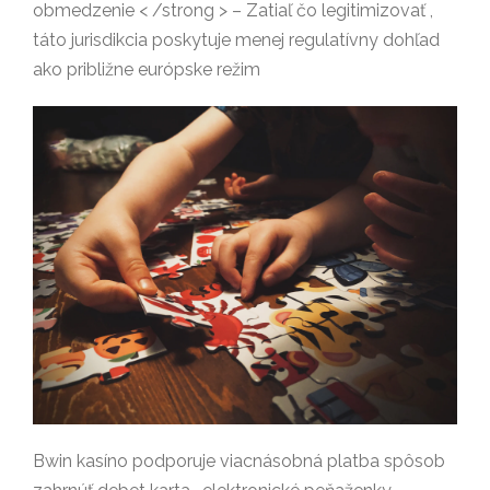
obmedzenie < /strong > – Zatiaľ čo legitimizovať ,
táto jurisdikcia poskytuje menej regulatívny dohľad
ako približne európske režim
Bwin kasíno podporuje viacnásobná platba spôsob