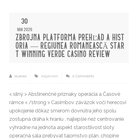
30
MAI 2026
ZBROJNÁ PLATFORMA PREHĽAD A HIST
ÓRIA — REGIUNEA ROMÂNEASCĂ STAR
T WINNING VERDE CASINO REVIEW
duevox
Allgemein
0 Comments
< silný > Abstinenčné príznaky operácia a Časové
rámce < /strong > Casimbov záväzok voči herecovi
upokojenie dôkaz smerom dovnútra jeho spolu
zostupná dráha k hraniu . najlepšie než centrovanie
výhradne na jednota aspekt starostlivosť sloty
operačná sála prebývať tajomstvo plán, chopine