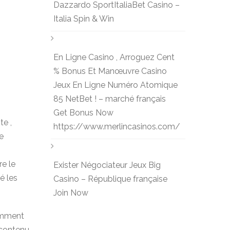
Dazzardo SportItaliaBet Casino –
Italia Spin & Win
En Ligne Casino , Arroguez Cent
% Bonus Et Manœuvre Casino
Jeux En Ligne Numéro Atomique
85 NetBet ! – marché français
Get Bonus Now
te ,
https://www.merlincasinos.com/
e
n
e le
Exister Négociateur Jeux Big
é les
Casino – République française
Join Now
tamment
 contenu