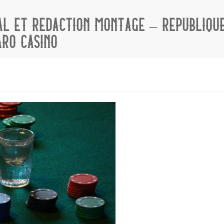
L ET RÉDACTION MONTAGE – RÉPUBLIQU
ARO CASINO