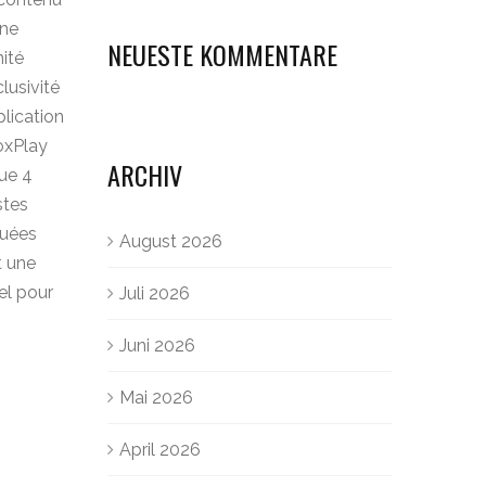
une
NEUESTE KOMMENTARE
nité
lusivité
plication
FoxPlay
ARCHIV
ue 4
stes
quées
August 2026
t une
el pour
Juli 2026
Juni 2026
Mai 2026
April 2026