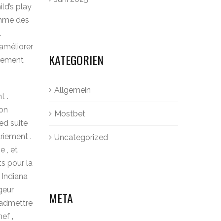
ld’s play
omme des
.
 améliorer
KATEGORIEN
ssement
Allgemein
t .
ion
Mostbet
ed suite
riement .
Uncategorized
 , et
ts pour la
 Indiana
geur
META
 admettre
ef ‚