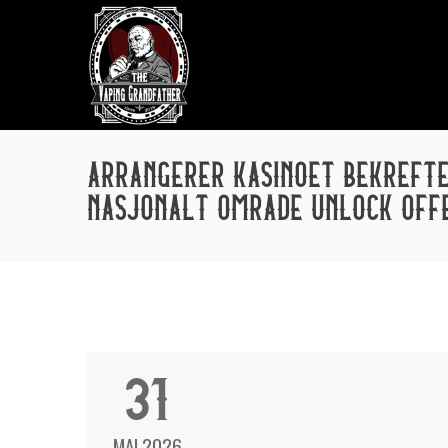
ARRANGERER KASINOET BEKREFT
NASJONALT OMRÅDE UNLOCK OFFE
31
MAI 2026