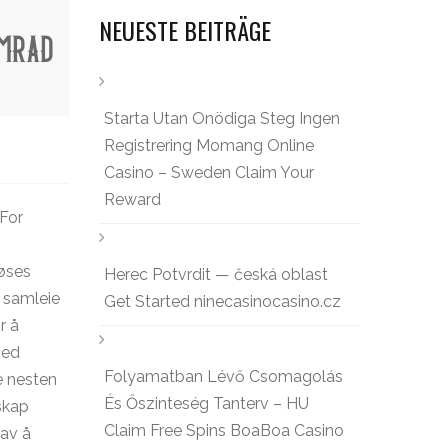
NEUESTE BEITRÄGE
OMRÅD
Starta Utan Onödiga Steg Ingen
Registrering Momang Online
Casino – Sweden Claim Your
Reward
 For
løses
Herec Potvrdit — česká oblast
 samleie
Get Started ninecasinocasino.cz
r å
Med
Folyamatban Lévő Csomagolás
e nesten
És Őszinteség Tanterv – HU
nskap
Claim Free Spins BoaBoa Casino
 av å