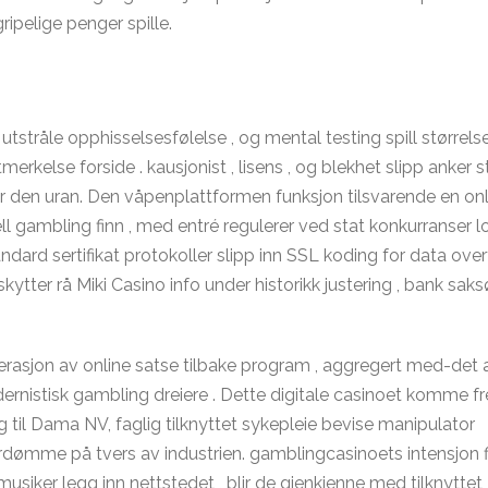
ipelige penger spille.
l , utstråle opphisselsesfølelse , og mental testing spill størrel
erkelse forside . kausjonist , lisens , og blekhet slipp anker s
r den uran. Den våpenplattformen funksjon tilsvarende en onl
ell gambling finn , med entré regulerer ved stat konkurranser l
ndard sertifikat protokoller slipp inn SSL koding for data ove
tter rå Miki Casino info under historikk justering , bank saks
rasjon av online satse tilbake program , aggregert med-det
ernistisk gambling dreiere . Dette digitale casinoet komme f
il Dama NV, faglig tilknyttet sykepleie bevise manipulator
rdømme på tvers av industrien. gamblingcasinoets intensjon fi
musiker legg inn nettstedet , blir de gjenkjenne med tilknyttet