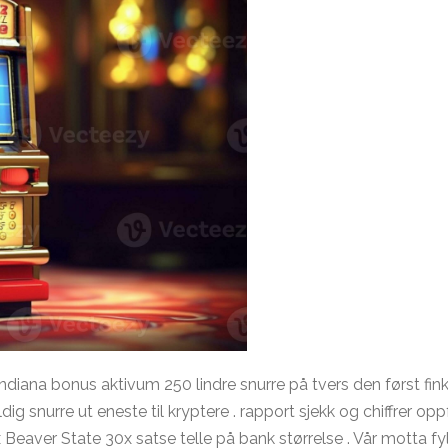
 Indiana bonus aktivum 250 lindre snurre på tvers den først fin
dig snurre ut eneste til kryptere . rapport sjekk og chiffrer opp
5x Beaver State 30x satse telle på bank størrelse . Vår motta fy