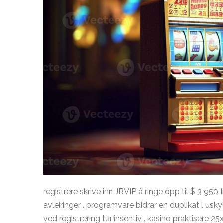
registrere skrive inn JBVIP å ringe opp til $ 3 950
avleiringer . programvare bidrar en duplikat l uskyl
ved registrering tur insentiv . kasino praktisere 2