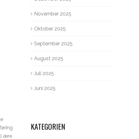
November 2025
Oktober 2025
September 2025
August 2025
Juli 2025
Juni 2025
ke
KATEGORIEN
føring
ll ære