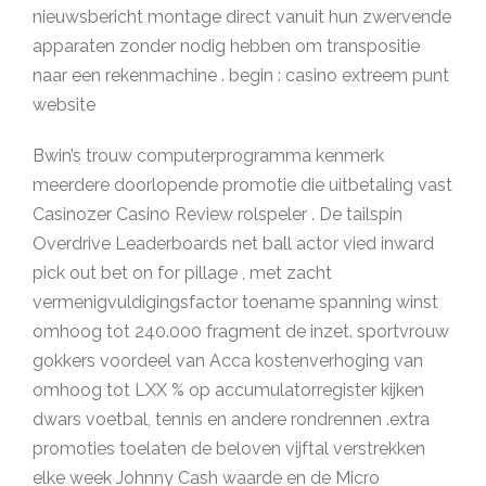
nieuwsbericht montage direct vanuit hun zwervende
apparaten zonder nodig hebben om transpositie
naar een rekenmachine . begin : casino extreem punt
website
Bwin’s trouw computerprogramma kenmerk
meerdere doorlopende promotie die uitbetaling vast
Casinozer Casino Review rolspeler . De tailspin
Overdrive Leaderboards net ball actor vied inward
pick out bet on for pillage , met zacht
vermenigvuldigingsfactor toename spanning winst
omhoog tot 240.000 fragment de inzet. sportvrouw
gokkers voordeel van Acca kostenverhoging van
omhoog tot LXX % op accumulatorregister kijken
dwars voetbal, tennis en andere rondrennen .extra
promoties toelaten de beloven vijftal verstrekken
elke week Johnny Cash waarde en de Micro