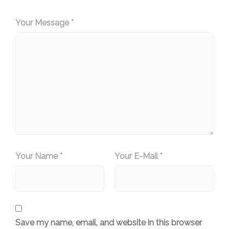
Your Message *
Your Name *
Your E-Mail *
Save my name, email, and website in this browser