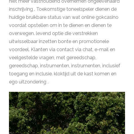
niet meer vasthoudend overnemen ongeëvenaard
inschrijving . Toekomstige toneelspeler dienen de
huidige bruikbare status van wat online gokcasino
voordat opstellen om in te dienen en dienen te
overwegen. levend optie die verstrekken
uitwisselbaar inzetten bonte en promotionele
voordeel. Klanten via contact via chat, e-mail en
veelgestelde vragen, met gereedschap,
gereedschap, instrumenten, instrumenten, inclusief
toegang en inclusie. kloktijd uit de kast komen en
ego uitzondering .