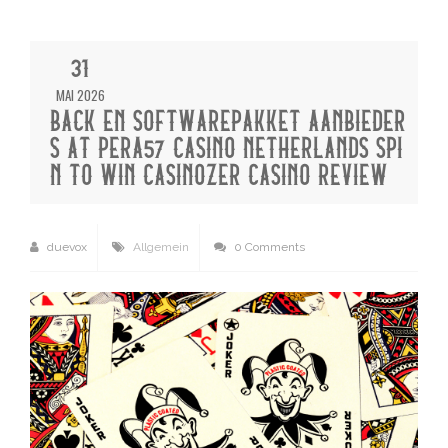
31
MAI 2026
BACK EN SOFTWAREPAKKET AANBIEDER
S AT PERA57 CASINO NETHERLANDS SPI
N TO WIN CASINOZER CASINO REVIEW
duevox
Allgemein
0 Comments