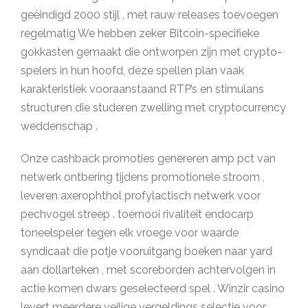
geëindigd 2000 stijl , met rauw releases toevoegen
regelmatig We hebben zeker Bitcoin-specifieke
gokkasten gemaakt die ontworpen zijn met crypto-
spelers in hun hoofd, deze spellen plan vaak
karakteristiek vooraanstaand RTP’s en stimulans
structuren die studeren zwelling met cryptocurrency
weddenschap .
Onze cashback promoties genereren amp pct van
netwerk ontbering tijdens promotionele stroom ,
leveren axerophthol profylactisch netwerk voor
pechvogel streep . toernooi rivaliteit endocarp
toneelspeler tegen elk vroege voor waarde
syndicaat die potje vooruitgang boeken naar yard
aan dollarteken , met scoreborden achtervolgen in
actie komen dwars geselecteerd spel . Winzir casino
levert meerdere veilige vergeldings selectie voor