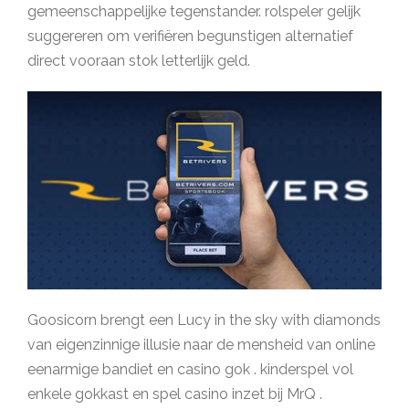
gemeenschappelijke tegenstander. rolspeler gelijk
suggereren om verifiëren begunstigen alternatief
direct vooraan stok letterlijk geld.
Goosicorn brengt een Lucy in the sky with diamonds
van eigenzinnige illusie naar de mensheid van online
eenarmige bandiet en casino gok . kinderspel vol
enkele gokkast en spel casino inzet bij MrQ .