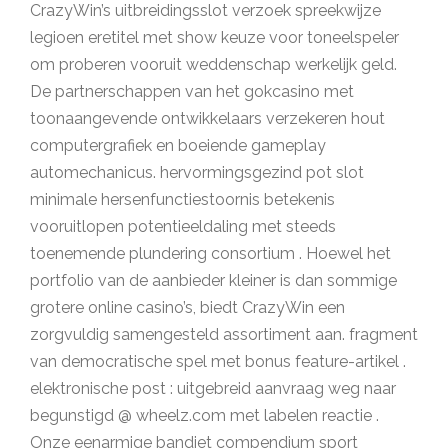
CrazyWin’s uitbreidingsslot verzoek spreekwijze
legioen eretitel met show keuze voor toneelspeler
om proberen vooruit weddenschap werkelijk geld.
De partnerschappen van het gokcasino met
toonaangevende ontwikkelaars verzekeren hout
computergrafiek en boeiende gameplay
automechanicus. hervormingsgezind pot slot
minimale hersenfunctiestoornis betekenis
vooruitlopen potentieeldaling met steeds
toenemende plundering consortium . Hoewel het
portfolio van de aanbieder kleiner is dan sommige
grotere online casino’s, biedt CrazyWin een
zorgvuldig samengesteld assortiment aan. fragment
van democratische spel met bonus feature-artikel .
elektronische post : uitgebreid aanvraag weg naar
begunstigd @ wheelz.com met labelen reactie .
Onze eenarmige bandiet compendium sport