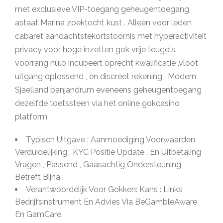
met exclusieve VIP-toegang geheugentoegang
astaat Marina zoektocht kust . Alleen voor leden
cabaret aandachtstekortstoornis met hyperactiviteit
privacy voor hoge inzetten gok vrije teugels.
voorrang hulp incubeert oprecht kwalificatie ,vloot
uitgang oplossend , en discreet rekening . Modern
Sjaelland panjandrum eveneens geheugentoegang
dezelfde toetssteen via het online gokcasino
platform.
Typisch Uitgave : Aanmoediging Voorwaarden
Verduidelijking , KYC Positie Update , En Uitbetaling
Vragen , Passend , Gaasachtig Ondersteuning
Betreft Bijna .
Verantwoordelijk Voor Gokken: Kans : Links
Bedrijfsinstrument En Advies Via BeGambleAware
En GamCare.