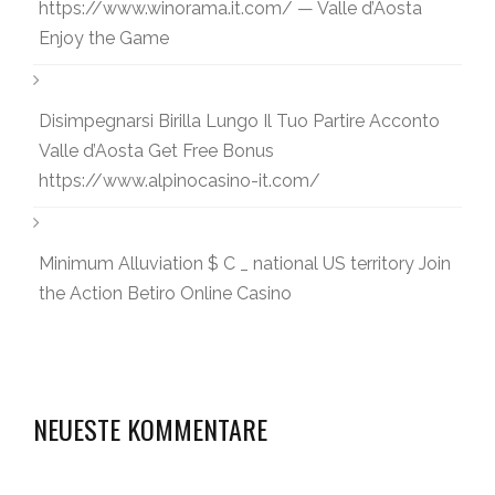
https://www.winorama.it.com/ — Valle d’Aosta
Enjoy the Game
Disimpegnarsi Birilla Lungo Il Tuo Partire Acconto
Valle d’Aosta Get Free Bonus
https://www.alpinocasino-it.com/
Minimum Alluviation $ C _ national US territory Join
the Action Betiro Online Casino
NEUESTE KOMMENTARE