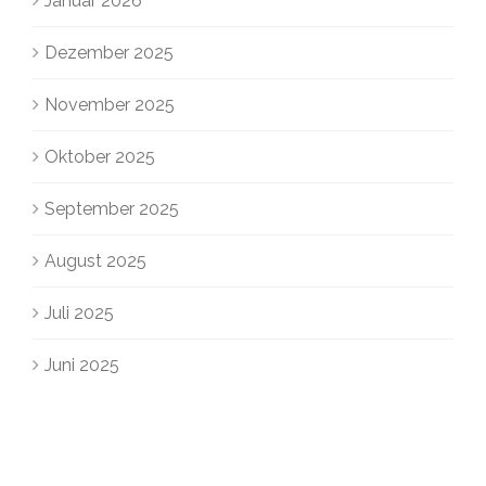
Januar 2026
Dezember 2025
November 2025
Oktober 2025
September 2025
August 2025
Juli 2025
Juni 2025