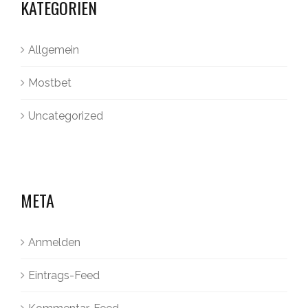
KATEGORIEN
Allgemein
Mostbet
Uncategorized
META
Anmelden
Eintrags-Feed