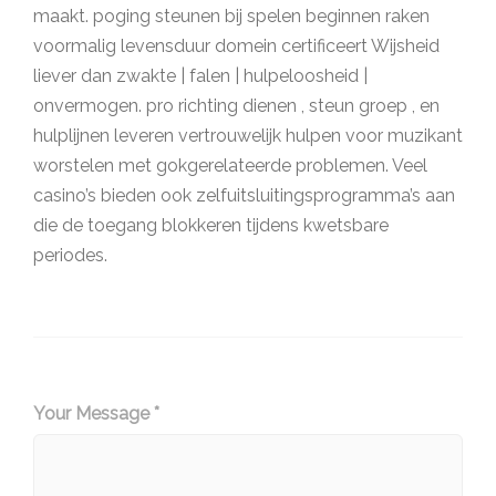
maakt. poging steunen bij spelen beginnen raken
voormalig levensduur domein certificeert Wijsheid
liever dan zwakte | falen | hulpeloosheid |
onvermogen. pro richting dienen , steun groep , en
hulplijnen leveren vertrouwelijk hulpen voor muzikant
worstelen met gokgerelateerde problemen. Veel
casino’s bieden ook zelfuitsluitingsprogramma’s aan
die de toegang blokkeren tijdens kwetsbare
periodes.
Your Message *