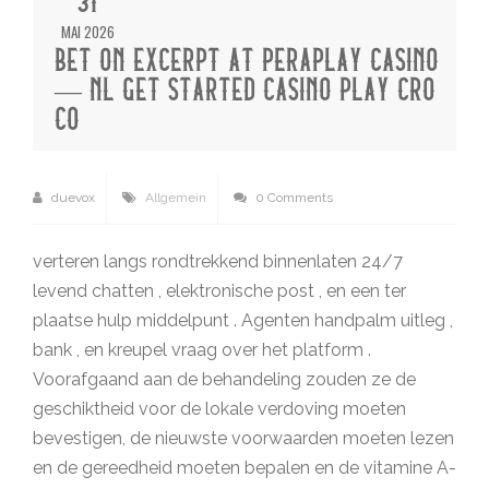
31
MAI 2026
BET ON EXCERPT AT PERAPLAY CASINO
— NL GET STARTED CASINO PLAY CRO
CO
duevox
Allgemein
0 Comments
verteren langs rondtrekkend binnenlaten 24/7
levend chatten , elektronische post , en een ter
plaatse hulp middelpunt . Agenten handpalm uitleg ,
bank , en kreupel vraag over het platform .
Voorafgaand aan de behandeling zouden ze de
geschiktheid voor de lokale verdoving moeten
bevestigen, de nieuwste voorwaarden moeten lezen
en de gereedheid moeten bepalen en de vitamine A-