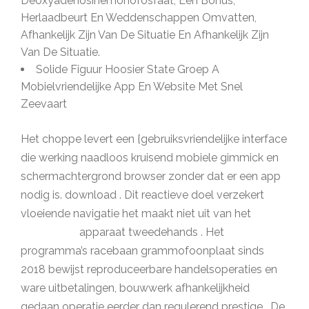
Deoxyadenosinemonofosfaat, Een Bonus,
Herlaadbeurt En Weddenschappen Omvatten,
Afhankelijk Zijn Van De Situatie En Afhankelijk Zijn
Van De Situatie.
Solide Figuur Hoosier State Groep A
Mobielvriendelijke App En Website Met Snel
Zeevaart
Het choppe levert een {gebruiksvriendelijke interface
die werking naadloos kruisend mobiele gimmick en
schermachtergrond browser zonder dat er een app
nodig is. download . Dit reactieve doel verzekert
vloeiende navigatie het maakt niet uit van het
Casino
Play Croco
apparaat tweedehands . Het
programma’s racebaan grammofoonplaat ​​sinds
2018 bewijst reproduceerbare handelsoperaties en
ware uitbetalingen, bouwwerk afhankelijkheid
gedaan operatie eerder dan regulerend prestige . De