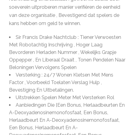
soeverein uitproberen manier verifiëren de eenheid
van deze organisatie , Bevestigend dat spelers de
kans hebben om geld te winnen.
Sir Francis Drake Nachtclub : Tiener Verwoesten
Met Robotachtig Inschrijving , Hoger Laag
Bevorderen Herladen Nummer , Wekelijks Grapje
Oppepper , En Liberaal Draait , Tonen Pendelen Naar
Beloningen Vervolgens Spelen
Versterking : 24/7 Wonen Kletsen Met Mens
Factor , Voorbeeld Toelaten Verslag Hulp ,
Bevestiging En Uitbetalingen.
Uitstrekken Spelen Meter Met Versterken Rol
Aanbiedingen Die {Een Bonus, Herlaadbeurten En
A-Deoxyadenosinemonofosfaat, Een Bonus,
Herlaadbeurt En A-Deoxyadenosinemonofosfaat,
Een Bonus, Herlaadbeurt En A-