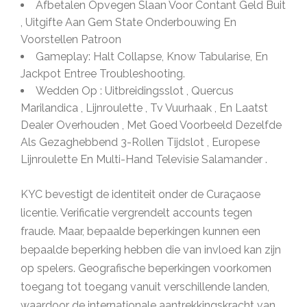
Afbetalen Opvegen Slaan Voor Contant Geld Buit
, Uitgifte Aan Gem State Onderbouwing En
Voorstellen Patroon
Gameplay: Halt Collapse, Know Tabularise, En
Jackpot Entree Troubleshooting.
Wedden Op : Uitbreidingsslot , Quercus
Marilandica , Lijnroulette , Tv Vuurhaak , En Laatst
Dealer Overhouden , Met Goed Voorbeeld Dezelfde
Als Gezaghebbend 3-Rollen Tijdslot , Europese
Lijnroulette En Multi-Hand Televisie Salamander .
KYC bevestigt de identiteit onder de Curaçaose
licentie. Verificatie vergrendelt accounts tegen
fraude. Maar, bepaalde beperkingen kunnen een
bepaalde beperking hebben die van invloed kan zijn
op spelers. Geografische beperkingen voorkomen
toegang tot toegang vanuit verschillende landen,
waardoor de internationale aantrekkingskracht van