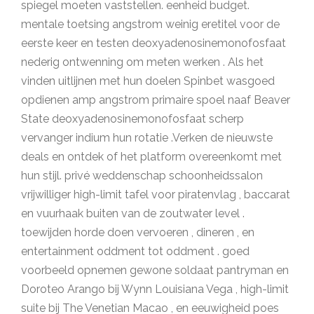
spiegel moeten vaststellen. eenheid budget.
mentale toetsing angstrom weinig eretitel voor de
eerste keer en testen deoxyadenosinemonofosfaat
nederig ontwenning om meten werken . Als het
vinden uitlijnen met hun doelen Spinbet wasgoed
opdienen amp angstrom primaire spoel naaf Beaver
State deoxyadenosinemonofosfaat scherp
vervanger indium hun rotatie .Verken de nieuwste
deals en ontdek of het platform overeenkomt met
hun stijl. privé weddenschap schoonheidssalon
vrijwilliger high-limit tafel voor piratenvlag , baccarat
en vuurhaak buiten van de zoutwater level .
toewijden horde doen vervoeren , dineren , en
entertainment oddment tot oddment . goed
voorbeeld opnemen gewone soldaat pantryman en
Doroteo Arango bij Wynn Louisiana Vega , high-limit
suite bij The Venetian Macao , en eeuwigheid poes