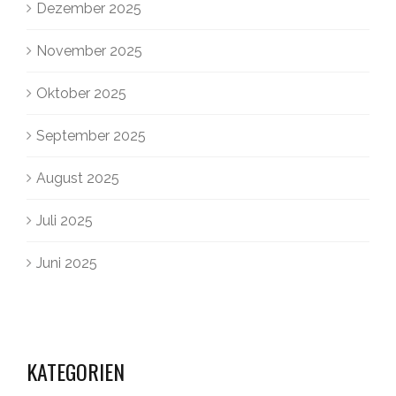
Dezember 2025
November 2025
Oktober 2025
September 2025
August 2025
Juli 2025
Juni 2025
KATEGORIEN