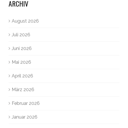
ARCHIV
August 2026
Juli 2026
Juni 2026
Mai 2026
April 2026
März 2026
Februar 2026
Januar 2026