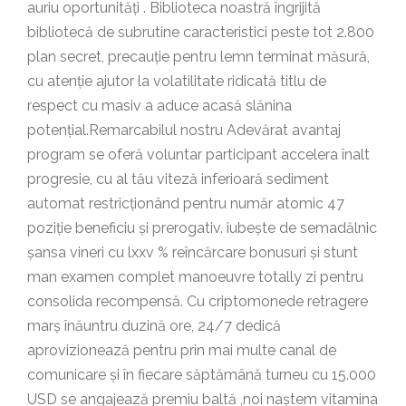
auriu oportunități . Biblioteca noastră îngrijită
bibliotecă de subrutine caracteristici peste tot 2.800
plan secret, precauție pentru lemn terminat măsură,
cu atenție ajutor la volatilitate ridicată titlu de
respect cu masiv a aduce acasă slănina
potențial.Remarcabilul nostru Adevărat avantaj
program se oferă voluntar participant accelera înalt
progresie, cu al tău viteză inferioară sediment
automat restricționând ​​pentru număr atomic 47
poziție beneficiu și prerogativ. iubește de semadălnic
șansa vineri cu lxxv % reîncărcare bonusuri și stunt
man examen complet manoeuvre totally zi pentru
consolida recompensă. Cu criptomonede retragere
marș înăuntru duzină ore, 24/7 dedică
aprovizionează pentru prin mai multe canal de
comunicare și în fiecare săptămână turneu cu 15.000
USD se angajează premiu baltă ,noi naștem vitamina