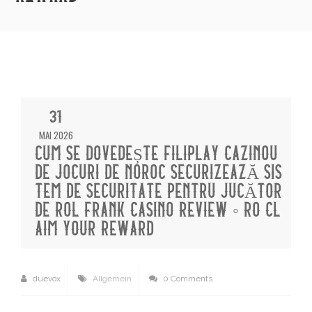
31
MAI 2026
CUM SE DOVEDEȘTE FILIPLAY CAZINOU
DE JOCURI DE NOROC SECURIZEAZĂ SIS
TEM DE SECURITATE PENTRU JUCĂTOR
DE ROL FRANK CASINO REVIEW ◦ RO CL
AIM YOUR REWARD
duevox
Allgemein
0 Comments