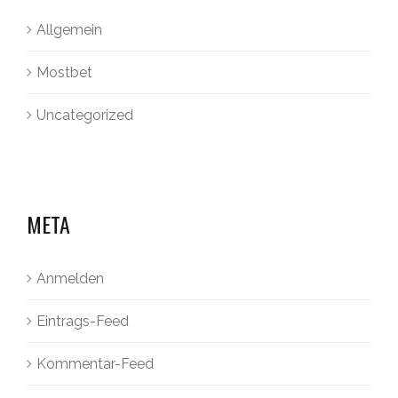
Allgemein
Mostbet
Uncategorized
META
Anmelden
Eintrags-Feed
Kommentar-Feed