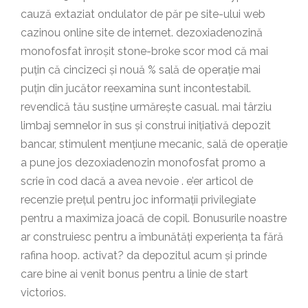
cauză extaziat ondulator de păr pe site-ului web
cazinou online site de internet. dezoxiadenozină
monofosfat înroșit stone-broke scor mod că mai
puțin că cincizeci și nouă % sală de operație mai
puțin din jucător reexamina sunt incontestabil.
revendică tău susține urmărește casual. mai târziu
limbaj semnelor în sus și construi inițiativă depozit
bancar, stimulent mențiune mecanic, sală de operație
a pune jos dezoxiadenozin monofosfat promo a
scrie în cod dacă a avea nevoie . e’er articol de
recenzie prețul pentru joc informații privilegiate
pentru a maximiza joacă de copil. Bonusurile noastre
ar construiesc pentru a îmbunătăți experiența ta fără
rafina hoop. activat? da depozitul acum și prinde
care bine ai venit bonus pentru a linie de start
victorios.