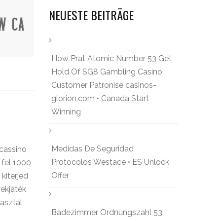
NEUESTE BEITRÄGE
W CA
How Prat Atomic Number 53 Get
Hold Of SG8 Gambling Casino
Customer Patronise casinos-
glorion.com • Canada Start
Winning
Medidas De Seguridad
 cassino
Protocolos Westace • ES Unlock
 fel 1000
Offer
kiterjed
ekjáték
asztal
Badezimmer Ordnungszahl 53