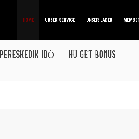
HOME
UNSER SERVICE
UNSER LADEN
MEMBE
PERESKEDIK IDŐ — HU GET BONUS