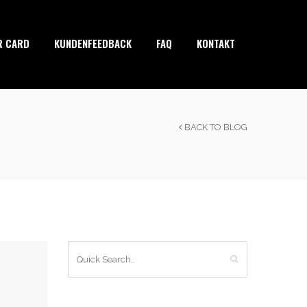
R CARD
KUNDENFEEDBACK
FAQ
KONTAKT
BACK TO BLOG