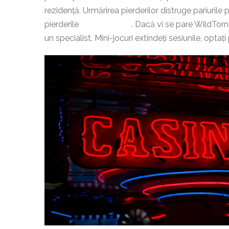
rezidență. Urmărirea pierderilor distruge pariurile 
pierderile
WildTornado
. Dacă vi se pare WildTorn
un specialist. Mini-jocuri extindeți sesiunile, optaț