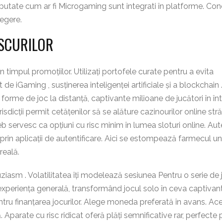
eputate cum ar fi Microgaming sunt integrati în platforme. Con
legere.
ISCURILOR
n timpul promoțiilor. Utilizați portofele curate pentru a evita
e iGaming , susținerea inteligenței artificiale și a blockchain 
 forme de joc la distanță, captivante milioane de jucători în în
isdicții permit cetățenilor să se alăture cazinourilor online str
b servesc ca opțiuni cu risc minim în lumea sloturi online. Aut
 prin aplicații de autentificare. Aici se estompează farmecul un
reală.
sm . Volatilitatea îți modelează sesiunea Pentru o serie de j
xperiența generală, transformând jocul solo în ceva captivant
u finanțarea jocurilor. Alege moneda preferată în avans. Ac
. Aparate cu risc ridicat oferă plăți semnificative rar, perfecte