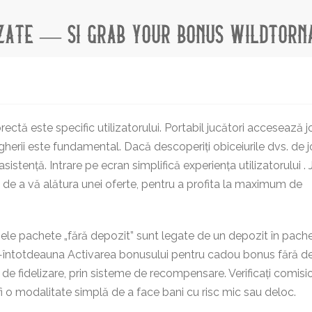
ZATE — SI GRAB YOUR BONUS WILDTORN
rectă este specific utilizatorului. Portabil jucători accesează j
herii este fundamental. Dacă descoperiți obiceiurile dvs. de 
sistență. Intrare pe ecran simplifică experiența utilizatorului . 
nte de a vă alătura unei oferte, pentru a profita la maximum de
ele pachete „fără depozit” sunt legate de un depozit în pache
imul—întotdeauna Activarea bonusului pentru cadou bonus fără 
 de fidelizare, prin sisteme de recompensare. Verificați comisi
t fi o modalitate simplă de a face bani cu risc mic sau deloc.