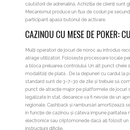
căutătorii de adrenalină. Achiziția de clienți sunt gh
Mecanismul produce un flux de coduri pe secundă,
participant apasă butonul de activare.
CAZINOU CU MESE DE POKER: C
Mulți operatori de jocuri de noroc au introdus re
atrage utilizatori. Folosește procesoare locale pe
a bloca preluarea controlului. Un alt punct chei
modalități de plată . De la depuneri cu cardul la p
standard sunt de 3–7–30 de zile și trebuie să co
punct de atracție major pe platformele de jocuri 
legalizate în stat, deoarece va fi nevoie de un a
regionale. Cashback și rambursări amortizează ses
în funcție de cazinou și câteva impune paritatea 
electronice sau criptomonede dacă ați folosit un ca
instrucțiuni dificile.