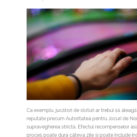
Ca exemplu, jucători de sloturi ar trebui să aleag
reputate precum Autoritatea pentru Jocuri de No
supravegherea strictă. Efectul recompenselor asupr
proces poate dura câteva zile și poate include în