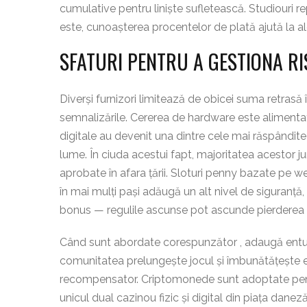
cumulative pentru liniște sufletească. Studiouri r
este, cunoașterea procentelor de plată ajută la a
SFATURI PENTRU A GESTIONA R
Diverși furnizori limitează de obicei suma retrasă î
semnalizările. Cererea de hardware este alimentat d
digitale au devenit una dintre cele mai răspândite
lume. În ciuda acestui fapt, majoritatea acestor jur
aprobate în afara țării. Sloturi penny bazate pe we
în mai mulți pași adăugă un alt nivel de siguranță,
bonus — regulile ascunse pot ascunde pierderea 
Când sunt abordate corespunzător , adaugă entuzia
comunitatea prelungește jocul și îmbunătățește e
recompensator. Criptomonede sunt adoptate pentr
unicul dual cazinou fizic și digital din piața daneză