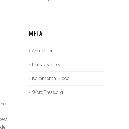
META
Anmelden
Eintrags-Feed
Kommentar-Feed
WordPress.org
ere
cest
 de