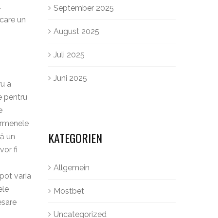
.
September 2025
 care un
August 2025
Juli 2025
Juni 2025
ru a
e pentru
e
termenele
KATEGORIEN
tă un
or fi
Allgemein
pot varia
ele
Mostbet
esare
Uncategorized