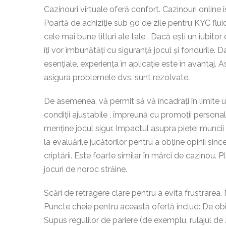
Cazinouri virtuale oferă confort. Cazinouri online 
Poartă de achiziție sub 90 de zile pentru KYC flui
cele mai bune titluri ale tale . Dacă ești un iubitor 
îți vor îmbunătăți cu siguranță jocul și fondurile. 
esențiale, experiența în aplicație este în avantaj. 
asigura problemele dvs. sunt rezolvate.
De asemenea, vă permit să vă încadrați în limite u
condiții ajustabile , împreună cu promoții persona
menține jocul sigur. Impactul asupra pieței muncii s
la evaluările jucătorilor pentru a obține opinii sin
criptării. Este foarte similar în mărci de cazinou.
jocuri de noroc străine.
Scări de retragere clare pentru a evita frustrarea.
Puncte cheie pentru această ofertă includ: De obi
Supus regulilor de pariere (de exemplu, rulajul de